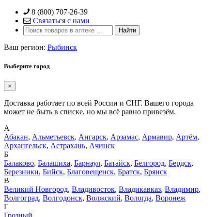
Skip
8 (800) 707-26-39
to
Связаться с нами
content
Ваш регион:
Рыбинск
Выберите город
×
Доставка работает по всей России и СНГ. Вашего города
может не быть в списке, но мы всё равно привезём.
А
Абакан
,
Альметьевск
,
Ангарск
,
Арзамас
,
Армавир
,
Артём
,
Архангельск
,
Астрахань
,
Ачинск
Б
Балаково
,
Балашиха
,
Барнаул
,
Батайск
,
Белгород
,
Бердск
,
Березники
,
Бийск
,
Благовещенск
,
Братск
,
Брянск
В
Великий Новгород
,
Владивосток
,
Владикавказ
,
Владимир
,
Волгоград
,
Волгодонск
,
Волжский
,
Вологда
,
Воронеж
Г
Грозный