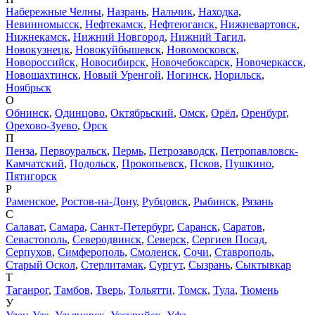
Набережные Челны
,
Назрань
,
Нальчик
,
Находка
,
Невинномысск
,
Нефтекамск
,
Нефтеюганск
,
Нижневартовск
,
Нижнекамск
,
Нижний Новгород
,
Нижний Тагил
,
Новокузнецк
,
Новокуйбышевск
,
Новомосковск
,
Новороссийск
,
Новосибирск
,
Новочебоксарск
,
Новочеркасск
,
Новошахтинск
,
Новый Уренгой
,
Ногинск
,
Норильск
,
Ноябрьск
О
Обнинск
,
Одинцово
,
Октябрьский
,
Омск
,
Орёл
,
Оренбург
,
Орехово-Зуево
,
Орск
П
Пенза
,
Первоуральск
,
Пермь
,
Петрозаводск
,
Петропавловск-
Камчатский
,
Подольск
,
Прокопьевск
,
Псков
,
Пушкино
,
Пятигорск
Р
Раменское
,
Ростов-на-Дону
,
Рубцовск
,
Рыбинск
,
Рязань
С
Салават
,
Самара
,
Санкт-Петербург
,
Саранск
,
Саратов
,
Севастополь
,
Северодвинск
,
Северск
,
Сергиев Посад
,
Серпухов
,
Симферополь
,
Смоленск
,
Сочи
,
Ставрополь
,
Старый Оскол
,
Стерлитамак
,
Сургут
,
Сызрань
,
Сыктывкар
Т
Таганрог
,
Тамбов
,
Тверь
,
Тольятти
,
Томск
,
Тула
,
Тюмень
У