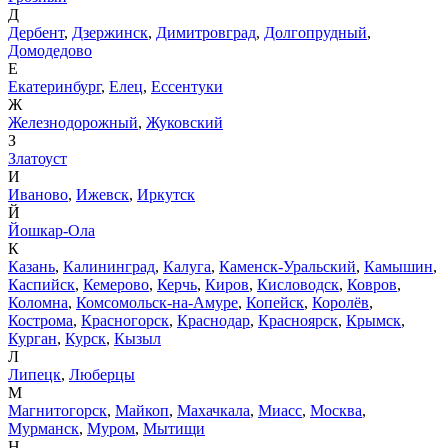
Д
Дербент
,
Дзержинск
,
Димитровград
,
Долгопрудный
,
Домодедово
Е
Екатеринбург
,
Елец
,
Ессентуки
Ж
Железнодорожный
,
Жуковский
З
Златоуст
И
Иваново
,
Ижевск
,
Иркутск
Й
Йошкар-Ола
К
Казань
,
Калининград
,
Калуга
,
Каменск-Уральский
,
Камышин
,
Каспийск
,
Кемерово
,
Керчь
,
Киров
,
Кисловодск
,
Ковров
,
Коломна
,
Комсомольск-на-Амуре
,
Копейск
,
Королёв
,
Кострома
,
Красногорск
,
Краснодар
,
Красноярск
,
Крымск
,
Курган
,
Курск
,
Кызыл
Л
Липецк
,
Люберцы
М
Магнитогорск
,
Майкоп
,
Махачкала
,
Миасс
,
Москва
,
Мурманск
,
Муром
,
Мытищи
Н