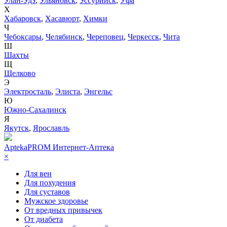
Улан-Удэ
,
Ульяновск
,
Уссурийск
,
Уфа
Х
Хабаровск
,
Хасавюрт
,
Химки
Ч
Чебоксары
,
Челябинск
,
Череповец
,
Черкесск
,
Чита
Ш
Шахты
Щ
Щелково
Э
Электросталь
,
Элиста
,
Энгельс
Ю
Южно-Сахалинск
Я
Якутск
,
Ярославль
AptekaPROM
Интернет-Аптека
×
Для вен
Для похудения
Для суставов
Мужское здоровье
От вредных привычек
От диабета