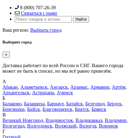
Skip
8 (800) 707-26-39
to
Связаться с нами
content
Ваш регион:
Выбрать город
Выберите город
×
Доставка работает по всей России и СНГ. Вашего города
может не быть в списке, но мы всё равно привезём.
А
Абакан
,
Альметьевск
,
Ангарск
,
Арзамас
,
Армавир
,
Артём
,
Архангельск
,
Астрахань
,
Ачинск
Б
Балаково
,
Балашиха
,
Барнаул
,
Батайск
,
Белгород
,
Бердск
,
Березники
,
Бийск
,
Благовещенск
,
Братск
,
Брянск
В
Великий Новгород
,
Владивосток
,
Владикавказ
,
Владимир
,
Волгоград
,
Волгодонск
,
Волжский
,
Вологда
,
Воронеж
Г
Грозный