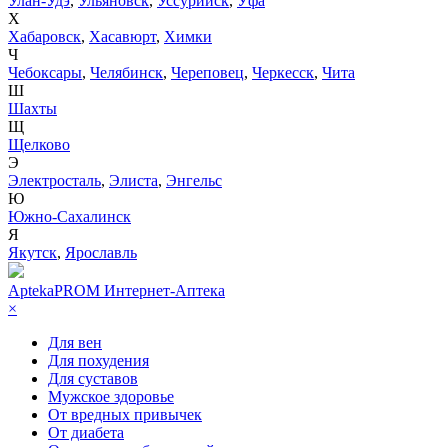
Улан-Удэ
,
Ульяновск
,
Уссурийск
,
Уфа
Х
Хабаровск
,
Хасавюрт
,
Химки
Ч
Чебоксары
,
Челябинск
,
Череповец
,
Черкесск
,
Чита
Ш
Шахты
Щ
Щелково
Э
Электросталь
,
Элиста
,
Энгельс
Ю
Южно-Сахалинск
Я
Якутск
,
Ярославль
AptekaPROM
Интернет-Аптека
×
Для вен
Для похудения
Для суставов
Мужское здоровье
От вредных привычек
От диабета