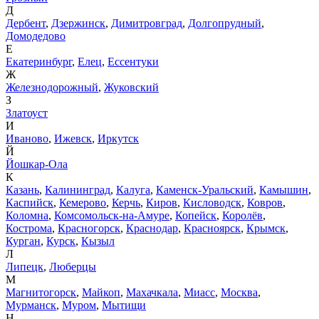
Д
Дербент
,
Дзержинск
,
Димитровград
,
Долгопрудный
,
Домодедово
Е
Екатеринбург
,
Елец
,
Ессентуки
Ж
Железнодорожный
,
Жуковский
З
Златоуст
И
Иваново
,
Ижевск
,
Иркутск
Й
Йошкар-Ола
К
Казань
,
Калининград
,
Калуга
,
Каменск-Уральский
,
Камышин
,
Каспийск
,
Кемерово
,
Керчь
,
Киров
,
Кисловодск
,
Ковров
,
Коломна
,
Комсомольск-на-Амуре
,
Копейск
,
Королёв
,
Кострома
,
Красногорск
,
Краснодар
,
Красноярск
,
Крымск
,
Курган
,
Курск
,
Кызыл
Л
Липецк
,
Люберцы
М
Магнитогорск
,
Майкоп
,
Махачкала
,
Миасс
,
Москва
,
Мурманск
,
Муром
,
Мытищи
Н