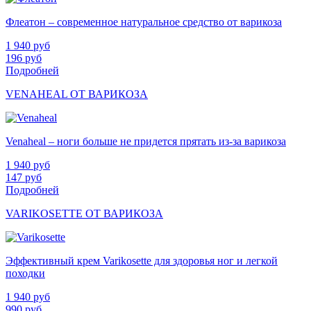
Флеатон – современное натуральное средство от варикоза
1 940
руб
196
руб
Подробней
VENAHEAL ОТ ВАРИКОЗА
Venaheal – ноги больше не придется прятать из-за варикоза
1 940
руб
147
руб
Подробней
VARIKOSETTE ОТ ВАРИКОЗА
Эффективный крем Varikosette для здоровья ног и легкой
походки
1 940
руб
990
руб