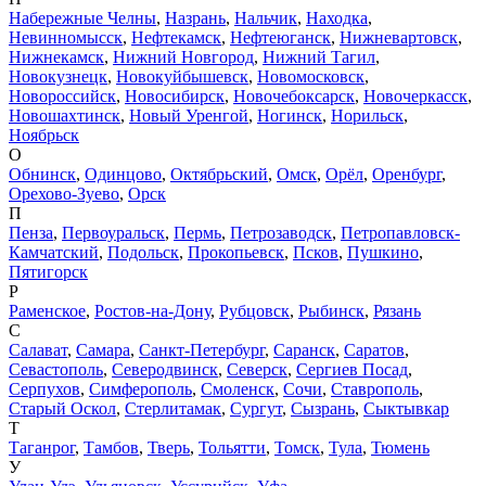
Набережные Челны
,
Назрань
,
Нальчик
,
Находка
,
Невинномысск
,
Нефтекамск
,
Нефтеюганск
,
Нижневартовск
,
Нижнекамск
,
Нижний Новгород
,
Нижний Тагил
,
Новокузнецк
,
Новокуйбышевск
,
Новомосковск
,
Новороссийск
,
Новосибирск
,
Новочебоксарск
,
Новочеркасск
,
Новошахтинск
,
Новый Уренгой
,
Ногинск
,
Норильск
,
Ноябрьск
О
Обнинск
,
Одинцово
,
Октябрьский
,
Омск
,
Орёл
,
Оренбург
,
Орехово-Зуево
,
Орск
П
Пенза
,
Первоуральск
,
Пермь
,
Петрозаводск
,
Петропавловск-
Камчатский
,
Подольск
,
Прокопьевск
,
Псков
,
Пушкино
,
Пятигорск
Р
Раменское
,
Ростов-на-Дону
,
Рубцовск
,
Рыбинск
,
Рязань
С
Салават
,
Самара
,
Санкт-Петербург
,
Саранск
,
Саратов
,
Севастополь
,
Северодвинск
,
Северск
,
Сергиев Посад
,
Серпухов
,
Симферополь
,
Смоленск
,
Сочи
,
Ставрополь
,
Старый Оскол
,
Стерлитамак
,
Сургут
,
Сызрань
,
Сыктывкар
Т
Таганрог
,
Тамбов
,
Тверь
,
Тольятти
,
Томск
,
Тула
,
Тюмень
У