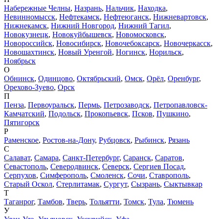
Набережные Челны
,
Назрань
,
Нальчик
,
Находка
,
Невинномысск
,
Нефтекамск
,
Нефтеюганск
,
Нижневартовск
,
Нижнекамск
,
Нижний Новгород
,
Нижний Тагил
,
Новокузнецк
,
Новокуйбышевск
,
Новомосковск
,
Новороссийск
,
Новосибирск
,
Новочебоксарск
,
Новочеркасск
,
Новошахтинск
,
Новый Уренгой
,
Ногинск
,
Норильск
,
Ноябрьск
О
Обнинск
,
Одинцово
,
Октябрьский
,
Омск
,
Орёл
,
Оренбург
,
Орехово-Зуево
,
Орск
П
Пенза
,
Первоуральск
,
Пермь
,
Петрозаводск
,
Петропавловск-
Камчатский
,
Подольск
,
Прокопьевск
,
Псков
,
Пушкино
,
Пятигорск
Р
Раменское
,
Ростов-на-Дону
,
Рубцовск
,
Рыбинск
,
Рязань
С
Салават
,
Самара
,
Санкт-Петербург
,
Саранск
,
Саратов
,
Севастополь
,
Северодвинск
,
Северск
,
Сергиев Посад
,
Серпухов
,
Симферополь
,
Смоленск
,
Сочи
,
Ставрополь
,
Старый Оскол
,
Стерлитамак
,
Сургут
,
Сызрань
,
Сыктывкар
Т
Таганрог
,
Тамбов
,
Тверь
,
Тольятти
,
Томск
,
Тула
,
Тюмень
У