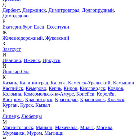
Д
Дербент
,
Дзержинск
,
Димитровград
,
Долгопрудный
,
Домодедово
Е
Екатеринбург
,
Елец
,
Ессентуки
Ж
Железнодорожный
,
Жуковский
З
Златоуст
И
Иваново
,
Ижевск
,
Иркутск
Й
Йошкар-Ола
К
Казань
,
Калининград
,
Калуга
,
Каменск-Уральский
,
Камышин
,
Каспийск
,
Кемерово
,
Керчь
,
Киров
,
Кисловодск
,
Ковров
,
Коломна
,
Комсомольск-на-Амуре
,
Копейск
,
Королёв
,
Кострома
,
Красногорск
,
Краснодар
,
Красноярск
,
Крымск
,
Курган
,
Курск
,
Кызыл
Л
Липецк
,
Люберцы
М
Магнитогорск
,
Майкоп
,
Махачкала
,
Миасс
,
Москва
,
Мурманск
,
Муром
,
Мытищи
Н