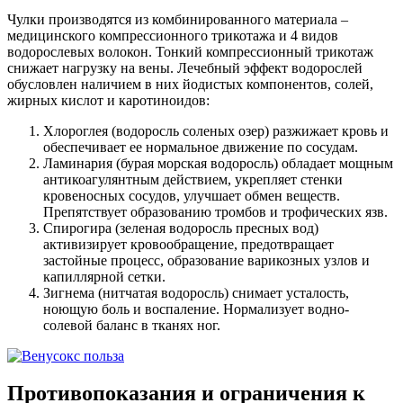
Чулки производятся из комбинированного материала –
медицинского компрессионного трикотажа и 4 видов
водорослевых волокон. Тонкий компрессионный трикотаж
снижает нагрузку на вены. Лечебный эффект водорослей
обусловлен наличием в них йодистых компонентов, солей,
жирных кислот и каротиноидов:
Хлороглея (водоросль соленых озер) разжижает кровь и
обеспечивает ее нормальное движение по сосудам.
Ламинария (бурая морская водоросль) обладает мощным
антикоагулянтным действием, укрепляет стенки
кровеносных сосудов, улучшает обмен веществ.
Препятствует образованию тромбов и трофических язв.
Спирогира (зеленая водоросль пресных вод)
активизирует кровообращение, предотвращает
застойные процесс, образование варикозных узлов и
капиллярной сетки.
Зигнема (нитчатая водоросль) снимает усталость,
ноющую боль и воспаление. Нормализует водно-
солевой баланс в тканях ног.
Противопоказания и ограничения к