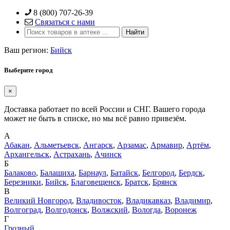
Skip
8 (800) 707-26-39
to
Связаться с нами
content
Ваш регион:
Бийск
Выберите город
×
Доставка работает по всей России и СНГ. Вашего города
может не быть в списке, но мы всё равно привезём.
А
Абакан
,
Альметьевск
,
Ангарск
,
Арзамас
,
Армавир
,
Артём
,
Архангельск
,
Астрахань
,
Ачинск
Б
Балаково
,
Балашиха
,
Барнаул
,
Батайск
,
Белгород
,
Бердск
,
Березники
,
Бийск
,
Благовещенск
,
Братск
,
Брянск
В
Великий Новгород
,
Владивосток
,
Владикавказ
,
Владимир
,
Волгоград
,
Волгодонск
,
Волжский
,
Вологда
,
Воронеж
Г
Грозный