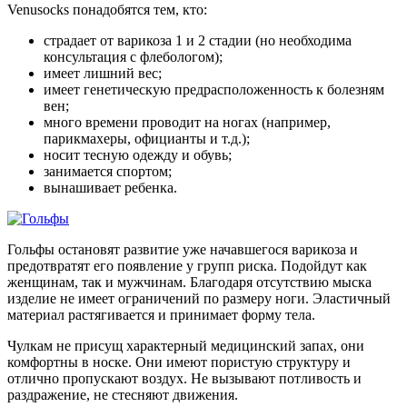
Venusocks понадобятся тем, кто:
страдает от варикоза 1 и 2 стадии (но необходима
консультация с флебологом);
имеет лишний вес;
имеет генетическую предрасположенность к болезням
вен;
много времени проводит на ногах (например,
парикмахеры, официанты и т.д.);
носит тесную одежду и обувь;
занимается спортом;
вынашивает ребенка.
Гольфы остановят развитие уже начавшегося варикоза и
предотвратят его появление у групп риска. Подойдут как
женщинам, так и мужчинам. Благодаря отсутствию мыска
изделие не имеет ограничений по размеру ноги. Эластичный
материал растягивается и принимает форму тела.
Чулкам не присущ характерный медицинский запах, они
комфортны в носке. Они имеют пористую структуру и
отлично пропускают воздух. Не вызывают потливость и
раздражение, не стесняют движения.