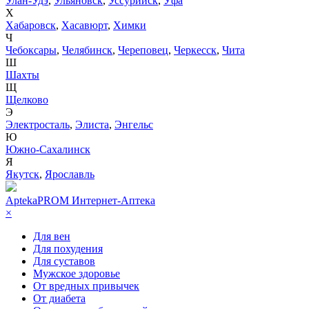
Улан-Удэ
,
Ульяновск
,
Уссурийск
,
Уфа
Х
Хабаровск
,
Хасавюрт
,
Химки
Ч
Чебоксары
,
Челябинск
,
Череповец
,
Черкесск
,
Чита
Ш
Шахты
Щ
Щелково
Э
Электросталь
,
Элиста
,
Энгельс
Ю
Южно-Сахалинск
Я
Якутск
,
Ярославль
AptekaPROM
Интернет-Аптека
×
Для вен
Для похудения
Для суставов
Мужское здоровье
От вредных привычек
От диабета