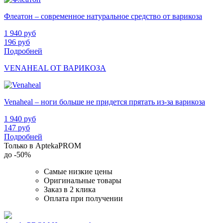
Флеатон – современное натуральное средство от варикоза
1 940
руб
196
руб
Подробней
VENAHEAL ОТ ВАРИКОЗА
Venaheal – ноги больше не придется прятать из-за варикоза
1 940
руб
147
руб
Подробней
Только в AptekaPROM
до
-50%
Самые низкие цены
Оригинальные товары
Заказ в 2 клика
Оплата при получении