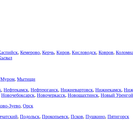
Каспийск
,
Кемерово
,
Керчь
,
Киров
,
Кисловодск
,
Ковров
,
Коломн
Кызыл
,
Муром
,
Мытищи
к
,
Нефтекамск
,
Нефтеюганск
,
Нижневартовск
,
Нижнекамск
,
Ниж
,
Новочебоксарск
,
Новочеркасск
,
Новошахтинск
,
Новый Уренго
ово-Зуево
,
Орск
мчатский
,
Подольск
,
Прокопьевск
,
Псков
,
Пушкино
,
Пятигорск