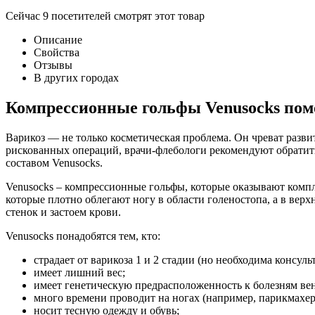
Сейчас
9
посетителей
смотрят
этот товар
Описание
Свойства
Отзывы
В других городах
Компрессионные гольфы Venusocks помо
Варикоз — не только косметическая проблема. Он чреват разви
рискованных операций, врачи-флебологи рекомендуют обратит
составом Venusocks.
Venusocks – компрессионные гольфы, которые оказывают компл
которые плотно облегают ногу в области голеностопа, а в ве
стенок и застоем крови.
Venusocks понадобятся тем, кто:
страдает от варикоза 1 и 2 стадии (но необходима консуль
имеет лишний вес;
имеет генетическую предрасположенность к болезням вен
много времени проводит на ногах (например, парикмахеры
носит тесную одежду и обувь;