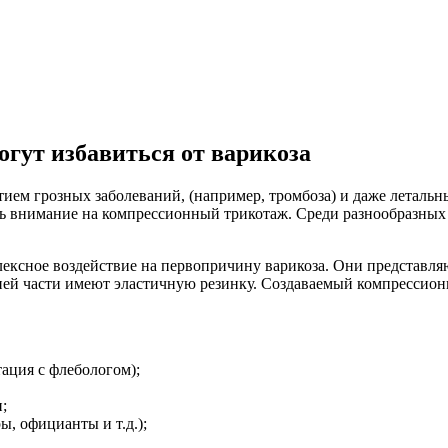
гут избавиться от варикоза
тием грозных заболеваний, (например, тромбоза) и даже леталь
ь внимание на компрессионный трикотаж. Среди разнообразных 
ексное воздействие на первопричину варикоза. Они представля
рхней части имеют эластичную резинку. Создаваемый компрессио
тация с флебологом);
;
, официанты и т.д.);