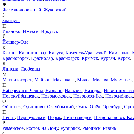
Ж
Железнодорожный
,
Жуковский
З
Златоуст
И
Иваново
,
Ижевск
,
Иркутск
Й
Йошкар-Ола
К
Казань
,
Калининград
,
Калуга
,
Каменск-Уральский
,
Камышин
,
Красногорск
,
Краснодар
,
Красноярск
,
Крымск
,
Курган
,
Курск
,
Л
Липецк
,
Люберцы
М
Магнитогорск
,
Майкоп
,
Махачкала
,
Миасс
,
Москва
,
Мурманск
Н
Набережные Челны
,
Назрань
,
Нальчик
,
Находка
,
Невинномысс
Новокуйбышевск
,
Новомосковск
,
Новороссийск
,
Новосибирск
О
Обнинск
,
Одинцово
,
Октябрьский
,
Омск
,
Орёл
,
Оренбург
,
Орех
П
Пенза
,
Первоуральск
,
Пермь
,
Петрозаводск
,
Петропавловск-Ка
Р
Раменское
,
Ростов-на-Дону
,
Рубцовск
,
Рыбинск
,
Рязань
С