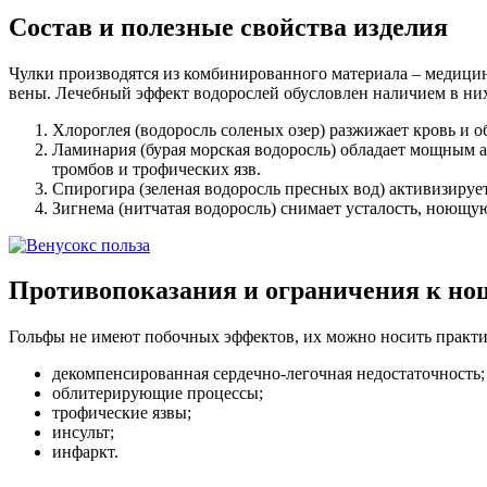
Состав и полезные свойства изделия
Чулки производятся из комбинированного материала – медици
вены. Лечебный эффект водорослей обусловлен наличием в ни
Хлороглея (водоросль соленых озер) разжижает кровь и о
Ламинария (бурая морская водоросль) обладает мощным а
тромбов и трофических язв.
Спирогира (зеленая водоросль пресных вод) активизируе
Зигнема (нитчатая водоросль) снимает усталость, ноющую
Противопоказания и ограничения к но
Гольфы не имеют побочных эффектов, их можно носить практич
декомпенсированная сердечно-легочная недостаточность;
облитерирующие процессы;
трофические язвы;
инсульт;
инфаркт.