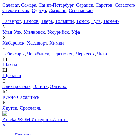
Салават
,
Самара
,
Санкт-Петербург
,
Саранск
,
Саратов
,
Севастоп
Стерлитамак
,
Сургут
,
Сызрань
,
Сыктывкар
Т
Таганрог
,
Тамбов
,
Тверь
,
Тольятти
,
Томск
,
Тула
,
Тюмень
У
Улан-Удэ
,
Ульяновск
,
Уссурийск
,
Уфа
Х
Хабаровск
,
Хасавюрт
,
Химки
Ч
Чебоксары
,
Челябинск
,
Череповец
,
Черкесск
,
Чита
Ш
Шахты
Щ
Щелково
Э
Электросталь
,
Элиста
,
Энгельс
Ю
Южно-Сахалинск
Я
Якутск
,
Ярославль
AptekaPROM
Интернет-Аптека
×