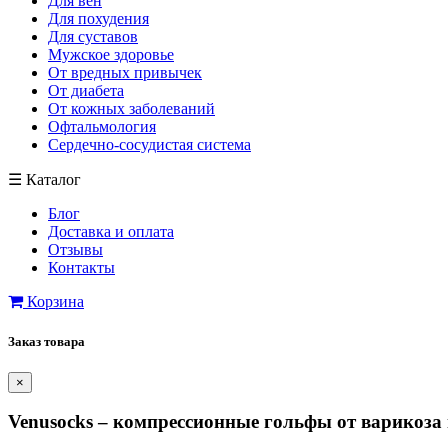
Для вен
Для похудения
Для суставов
Мужское здоровье
От вредных привычек
От диабета
От кожных заболеваний
Офтальмология
Сердечно-сосудистая система
☰
Каталог
Блог
Доставка и оплата
Отзывы
Контакты
Корзина
Заказ товара
×
Venusocks – компрессионные гольфы от варикоза