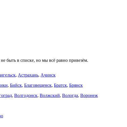
не быть в списке, но мы всё равно привезём.
нгельск
,
Астрахань
,
Ачинск
ники
,
Бийск
,
Благовещенск
,
Братск
,
Брянск
гоград
,
Волгодонск
,
Волжский
,
Вологда
,
Воронеж
во