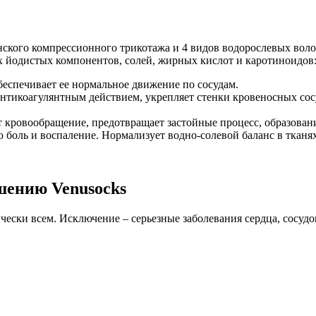
нского компрессионного трикотажа и 4 видов водорослевых вол
х йодистых компонентов, солей, жирных кислот и каротиноидов
беспечивает ее нормальное движение по сосудам.
нтикоагулянтным действием, укрепляет стенки кровеносных сос
т кровообращение, предотвращает застойные процесс, образован
 боль и воспаление. Нормализует водно-солевой баланс в тканях
шению Venusocks
ески всем. Исключение – серьезные заболевания сердца, сосудо