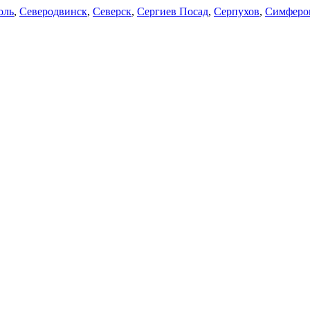
оль
,
Северодвинск
,
Северск
,
Сергиев Посад
,
Серпухов
,
Симферо