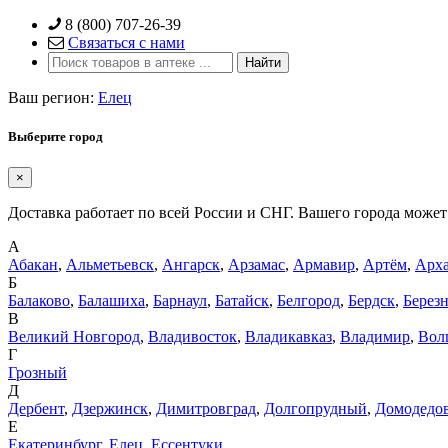
Skip
8 (800) 707-26-39
to
Связаться с нами
content
Ваш регион:
Елец
Выберите город
×
Доставка работает по всей России и СНГ. Вашего города может 
А
Абакан
,
Альметьевск
,
Ангарск
,
Арзамас
,
Армавир
,
Артём
,
Арха
Б
Балаково
,
Балашиха
,
Барнаул
,
Батайск
,
Белгород
,
Бердск
,
Берез
В
Великий Новгород
,
Владивосток
,
Владикавказ
,
Владимир
,
Вол
Г
Грозный
Д
Дербент
,
Дзержинск
,
Димитровград
,
Долгопрудный
,
Домодедо
Е
Екатеринбург
,
Елец
,
Ессентуки