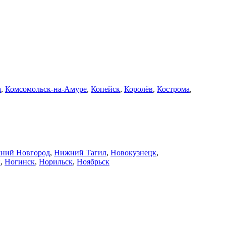
а
,
Комсомольск-на-Амуре
,
Копейск
,
Королёв
,
Кострома
,
ний Новгород
,
Нижний Тагил
,
Новокузнецк
,
й
,
Ногинск
,
Норильск
,
Ноябрьск