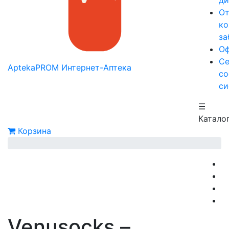
ди
О
к
за
Оф
Се
AptekaPROM
Интернет-Аптека
со
си
☰
Катало
Корзина
Venusocks –