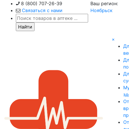
Skip
8 (800) 707-26-39
Ваш регион:
to
Связаться с нами
Ноябрьск
content
×
Д
ве
Д
по
Д
су
М
зд
О
вр
пр
О