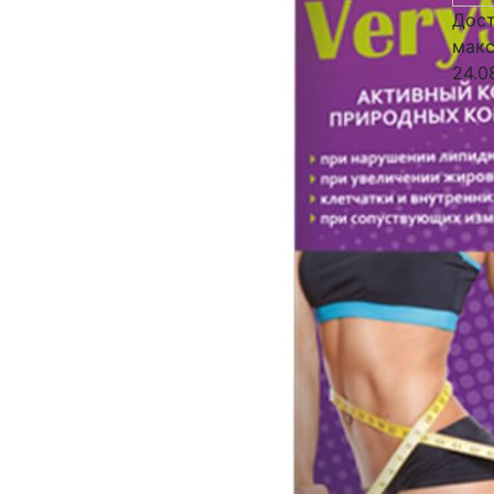
Дост
макс
24.0