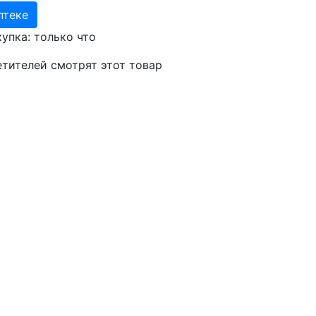
птеке
купка:
только что
етителей
смотрят
этот товар