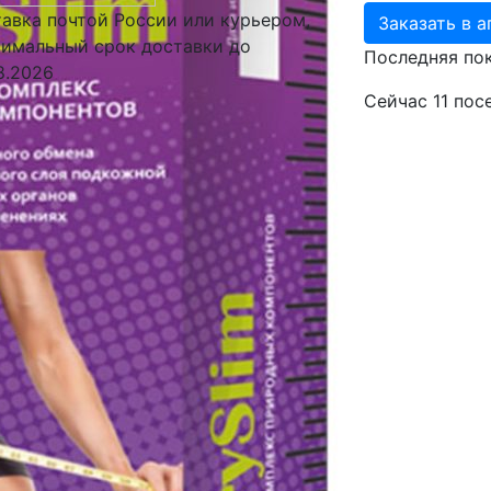
авка почтой России или курьером,
Заказать в а
имальный срок доставки до
Последняя по
8.2026
Сейчас
11
пос