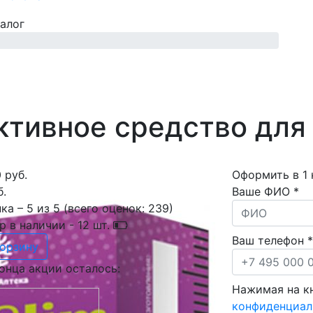
алог
ктивное средство для
 руб.
Оформить в 1 
б.
Ваше ФИО *
ка –
5
из
5
(всего оценок:
239
)
р в наличии -
12
шт.
Ваш телефон *
корзину
онца акции осталось:
Нажимая на кн
конфиденциал