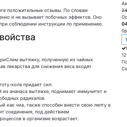
Ак
24
ате положительные отзывы. По словам
Ос
венно и не вызывает побочных эффектов. Оно
04
при соблюдении инструкции по применению.
0
р
свойства
12
ериСлим вытяжку, полученную из чайных
По
тав лекарства для снижения веса входят
С
готу-кола придает сил.
 из ананаса вытяжке, поднимает иммунитет и
ободных радикалов.
й как чиа, также способен внести свою лепту в
ит соединения, под действием
роцессов в организме возрастает.