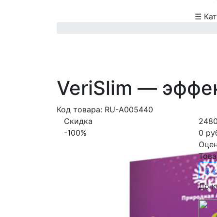
☰
Кат
VeriSlim — эффе
Код товара: RU-A005440
Скидка
2480
-100%
0 ру
Оцен
Това
В 
До к