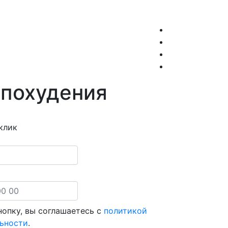
 похудения
клик
опку, вы соглашаетесь с
политикой
ьности
.