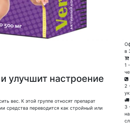
Оф
в 
1 
че
с и улучшит настроение
2 
ук
ить вес. К этой группе относят препарат
3 
нии средства переводится как стройный или
на
с