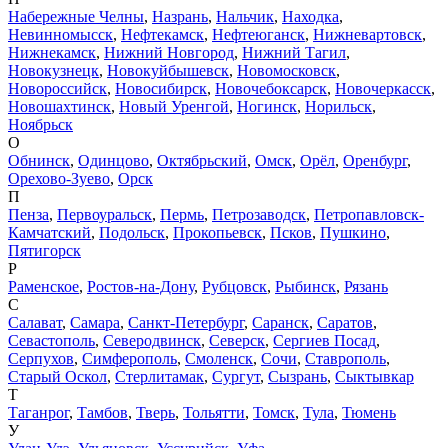
Набережные Челны
,
Назрань
,
Нальчик
,
Находка
,
Невинномысск
,
Нефтекамск
,
Нефтеюганск
,
Нижневартовск
,
Нижнекамск
,
Нижний Новгород
,
Нижний Тагил
,
Новокузнецк
,
Новокуйбышевск
,
Новомосковск
,
Новороссийск
,
Новосибирск
,
Новочебоксарск
,
Новочеркасск
,
Новошахтинск
,
Новый Уренгой
,
Ногинск
,
Норильск
,
Ноябрьск
О
Обнинск
,
Одинцово
,
Октябрьский
,
Омск
,
Орёл
,
Оренбург
,
Орехово-Зуево
,
Орск
П
Пенза
,
Первоуральск
,
Пермь
,
Петрозаводск
,
Петропавловск-
Камчатский
,
Подольск
,
Прокопьевск
,
Псков
,
Пушкино
,
Пятигорск
Р
Раменское
,
Ростов-на-Дону
,
Рубцовск
,
Рыбинск
,
Рязань
С
Салават
,
Самара
,
Санкт-Петербург
,
Саранск
,
Саратов
,
Севастополь
,
Северодвинск
,
Северск
,
Сергиев Посад
,
Серпухов
,
Симферополь
,
Смоленск
,
Сочи
,
Ставрополь
,
Старый Оскол
,
Стерлитамак
,
Сургут
,
Сызрань
,
Сыктывкар
Т
Таганрог
,
Тамбов
,
Тверь
,
Тольятти
,
Томск
,
Тула
,
Тюмень
У