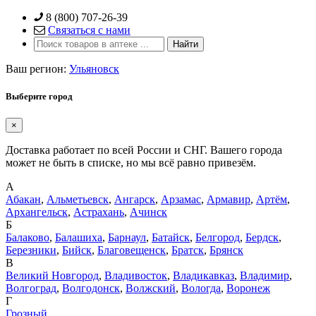
Skip
8 (800) 707-26-39
to
Связаться с нами
content
Ваш регион:
Ульяновск
Выберите город
×
Доставка работает по всей России и СНГ. Вашего города
может не быть в списке, но мы всё равно привезём.
А
Абакан
,
Альметьевск
,
Ангарск
,
Арзамас
,
Армавир
,
Артём
,
Архангельск
,
Астрахань
,
Ачинск
Б
Балаково
,
Балашиха
,
Барнаул
,
Батайск
,
Белгород
,
Бердск
,
Березники
,
Бийск
,
Благовещенск
,
Братск
,
Брянск
В
Великий Новгород
,
Владивосток
,
Владикавказ
,
Владимир
,
Волгоград
,
Волгодонск
,
Волжский
,
Вологда
,
Воронеж
Г
Грозный