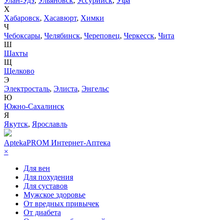
Улан-Удэ
,
Ульяновск
,
Уссурийск
,
Уфа
Х
Хабаровск
,
Хасавюрт
,
Химки
Ч
Чебоксары
,
Челябинск
,
Череповец
,
Черкесск
,
Чита
Ш
Шахты
Щ
Щелково
Э
Электросталь
,
Элиста
,
Энгельс
Ю
Южно-Сахалинск
Я
Якутск
,
Ярославль
AptekaPROM
Интернет-Аптека
×
Для вен
Для похудения
Для суставов
Мужское здоровье
От вредных привычек
От диабета