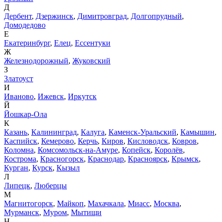
Д
Дербент
,
Дзержинск
,
Димитровград
,
Долгопрудный
,
Домодедово
Е
Екатеринбург
,
Елец
,
Ессентуки
Ж
Железнодорожный
,
Жуковский
З
Златоуст
И
Иваново
,
Ижевск
,
Иркутск
Й
Йошкар-Ола
К
Казань
,
Калининград
,
Калуга
,
Каменск-Уральский
,
Камышин
,
Каспийск
,
Кемерово
,
Керчь
,
Киров
,
Кисловодск
,
Ковров
,
Коломна
,
Комсомольск-на-Амуре
,
Копейск
,
Королёв
,
Кострома
,
Красногорск
,
Краснодар
,
Красноярск
,
Крымск
,
Курган
,
Курск
,
Кызыл
Л
Липецк
,
Люберцы
М
Магнитогорск
,
Майкоп
,
Махачкала
,
Миасс
,
Москва
,
Мурманск
,
Муром
,
Мытищи
Н