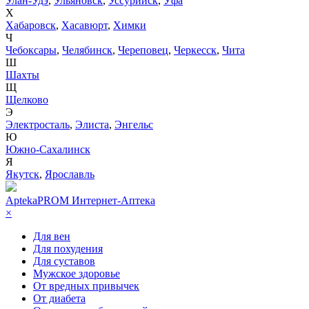
Улан-Удэ
,
Ульяновск
,
Уссурийск
,
Уфа
Х
Хабаровск
,
Хасавюрт
,
Химки
Ч
Чебоксары
,
Челябинск
,
Череповец
,
Черкесск
,
Чита
Ш
Шахты
Щ
Щелково
Э
Электросталь
,
Элиста
,
Энгельс
Ю
Южно-Сахалинск
Я
Якутск
,
Ярославль
AptekaPROM
Интернет-Аптека
×
Для вен
Для похудения
Для суставов
Мужское здоровье
От вредных привычек
От диабета