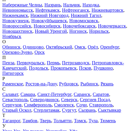
Набережные Челны
,
Назрань
,
Нальчик
,
Находка
,
Невинномысск
,
Нефтекамск
,
Нефтеюганск
,
Нижневартовск
,
Нижнекамск
,
Нижний Новгород
,
Нижний Тагил
,
Новокузнецк
,
Новокуйбышевск
,
Новомосковск
,
Новороссийск
,
Новосибирск
,
Новочебоксарск
,
Новочеркасск
,
Новошахтинск
,
Новый Уренгой
,
Ногинск
,
Норильск
,
Ноябрьск
О
Обнинск
,
Одинцово
,
Октябрьский
,
Омск
,
Орёл
,
Оренбург
,
Орехово-Зуево
,
Орск
П
Пенза
,
Первоуральск
,
Пермь
,
Петрозаводск
,
Петропавловск-
Камчатский
,
Подольск
,
Прокопьевск
,
Псков
,
Пушкино
,
Пятигорск
Р
Раменское
,
Ростов-на-Дону
,
Рубцовск
,
Рыбинск
,
Рязань
С
Салават
,
Самара
,
Санкт-Петербург
,
Саранск
,
Саратов
,
Севастополь
,
Северодвинск
,
Северск
,
Сергиев Посад
,
Серпухов
,
Симферополь
,
Смоленск
,
Сочи
,
Ставрополь
,
Старый Оскол
,
Стерлитамак
,
Сургут
,
Сызрань
,
Сыктывкар
Т
Таганрог
,
Тамбов
,
Тверь
,
Тольятти
,
Томск
,
Тула
,
Тюмень
У