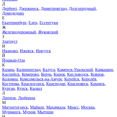
Д
Дербент
,
Дзержинск
,
Димитровград
,
Долгопрудный
,
Домодедово
Е
Екатеринбург
,
Елец
,
Ессентуки
Ж
Железнодорожный
,
Жуковский
З
Златоуст
И
Иваново
,
Ижевск
,
Иркутск
Й
Йошкар-Ола
К
Казань
,
Калининград
,
Калуга
,
Каменск-Уральский
,
Камышин
,
Каспийск
,
Кемерово
,
Керчь
,
Киров
,
Кисловодск
,
Ковров
,
Коломна
,
Комсомольск-на-Амуре
,
Копейск
,
Королёв
,
Кострома
,
Красногорск
,
Краснодар
,
Красноярск
,
Крымск
,
Курган
,
Курск
,
Кызыл
Л
Липецк
,
Люберцы
М
Магнитогорск
,
Майкоп
,
Махачкала
,
Миасс
,
Москва
,
Мурманск
,
Муром
,
Мытищи
Н