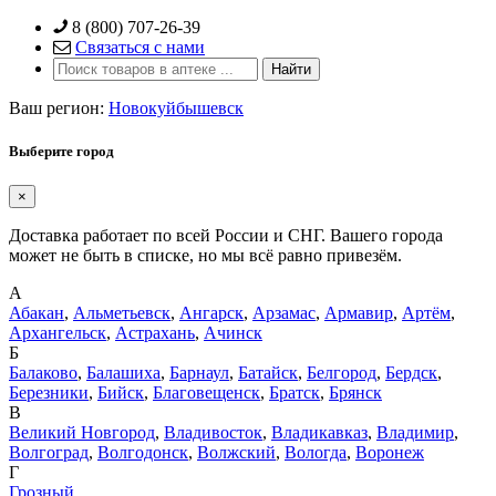
Skip
8 (800) 707-26-39
to
Связаться с нами
content
Ваш регион:
Новокуйбышевск
Выберите город
×
Доставка работает по всей России и СНГ. Вашего города
может не быть в списке, но мы всё равно привезём.
А
Абакан
,
Альметьевск
,
Ангарск
,
Арзамас
,
Армавир
,
Артём
,
Архангельск
,
Астрахань
,
Ачинск
Б
Балаково
,
Балашиха
,
Барнаул
,
Батайск
,
Белгород
,
Бердск
,
Березники
,
Бийск
,
Благовещенск
,
Братск
,
Брянск
В
Великий Новгород
,
Владивосток
,
Владикавказ
,
Владимир
,
Волгоград
,
Волгодонск
,
Волжский
,
Вологда
,
Воронеж
Г
Грозный