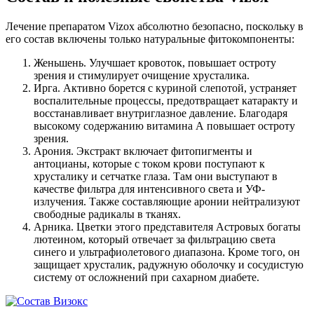
Лечение препаратом Vizox абсолютно безопасно, поскольку в
его состав включены только натуральные фитокомпоненты:
Женьшень. Улучшает кровоток, повышает остроту
зрения и стимулирует очищение хрусталика.
Ирга. Активно борется с куриной слепотой, устраняет
воспалительные процессы, предотвращает катаракту и
восстанавливает внутриглазное давление. Благодаря
высокому содержанию витамина А повышает остроту
зрения.
Арония. Экстракт включает фитопигменты и
антоцианы, которые с током крови поступают к
хрусталику и сетчатке глаза. Там они выступают в
качестве фильтра для интенсивного света и УФ-
излучения. Также составляющие аронии нейтрализуют
свободные радикалы в тканях.
Арника. Цветки этого представителя Астровых богаты
лютеином, который отвечает за фильтрацию света
синего и ультрафиолетового диапазона. Кроме того, он
защищает хрусталик, радужную оболочку и сосудистую
систему от осложнений при сахарном диабете.