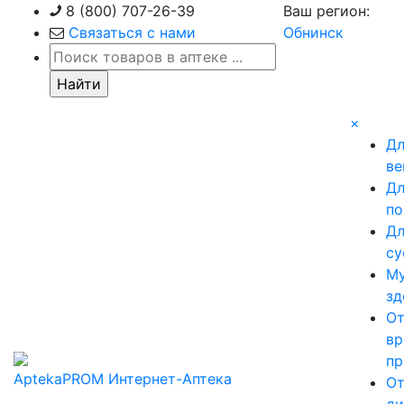
Skip
8 (800) 707-26-39
Ваш регион:
to
Связаться с нами
Обнинск
content
×
Д
ве
Д
по
Д
су
М
зд
О
вр
пр
AptekaPROM
Интернет-Аптека
О