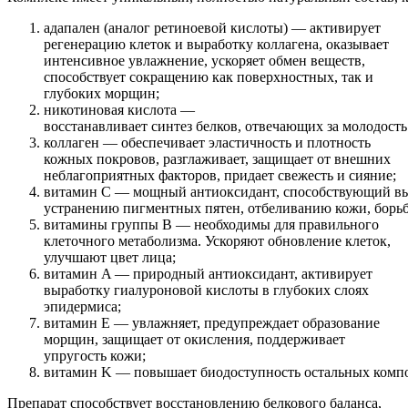
адапален (аналог ретиноевой кислоты) — активирует
регенерацию клеток и выработку коллагена, оказывает
интенсивное увлажнение, ускоряет обмен веществ,
способствует сокращению как поверхностных, так и
глубоких морщин;
никотиновая кислота —
восстанавливает синтез белков, отвечающих за молодость
коллаген — обеспечивает эластичность и плотность
кожных покровов, разглаживает, защищает от внешних
неблагоприятных факторов, придает свежесть и сияние;
витамин С — мощный антиоксидант, способствующий вы
устранению пигментных пятен, отбеливанию кожи, борьб
витамины группы B — необходимы для правильного
клеточного метаболизма. Ускоряют обновление клеток,
улучшают цвет лица;
витамин A — природный антиоксидант, активирует
выработку гиалуроновой кислоты в глубоких слоях
эпидермиса;
витамин E — увлажняет, предупреждает образование
морщин, защищает от окисления, поддерживает
упругость кожи;
витамин K — повышает биодоступность остальных компо
Препарат способствует восстановлению белкового баланса,