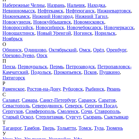
Набережные Челны
,
Назрань
,
Нальчик
,
Находка
,
Невинномысск
,
Нефтекамск
,
Нефтеюганск
,
Нижневартовск
,
Нижнекамск
,
Нижний Новгород
,
Нижний Тагил
,
Новокузнецк
,
Новокуйбышевск
,
Новомосковск
,
Новороссийск
,
Новосибирск
,
Новочебоксарск
,
Новочеркасск
,
Новошахтинск
,
Новый Уренгой
,
Ногинск
,
Норильск
,
Ноябрьск
О
Обнинск
,
Одинцово
,
Октябрьский
,
Омск
,
Орёл
,
Оренбург
,
Орехово-Зуево
,
Орск
П
Пенза
,
Первоуральск
,
Пермь
,
Петрозаводск
,
Петропавловск-
Камчатский
,
Подольск
,
Прокопьевск
,
Псков
,
Пушкино
,
Пятигорск
Р
Раменское
,
Ростов-на-Дону
,
Рубцовск
,
Рыбинск
,
Рязань
С
Салават
,
Самара
,
Санкт-Петербург
,
Саранск
,
Саратов
,
Севастополь
,
Северодвинск
,
Северск
,
Сергиев Посад
,
Серпухов
,
Симферополь
,
Смоленск
,
Сочи
,
Ставрополь
,
Старый Оскол
,
Стерлитамак
,
Сургут
,
Сызрань
,
Сыктывкар
Т
Таганрог
,
Тамбов
,
Тверь
,
Тольятти
,
Томск
,
Тула
,
Тюмень
У