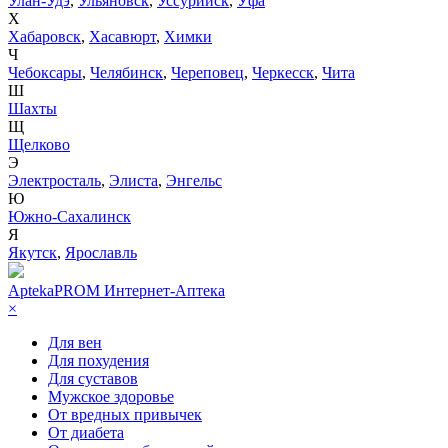
Улан-Удэ
,
Ульяновск
,
Уссурийск
,
Уфа
Х
Хабаровск
,
Хасавюрт
,
Химки
Ч
Чебоксары
,
Челябинск
,
Череповец
,
Черкесск
,
Чита
Ш
Шахты
Щ
Щелково
Э
Электросталь
,
Элиста
,
Энгельс
Ю
Южно-Сахалинск
Я
Якутск
,
Ярославль
AptekaPROM
Интернет-Аптека
×
Для вен
Для похудения
Для суставов
Мужское здоровье
От вредных привычек
От диабета