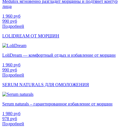
Medutox мгновенно разгладит морщины и подтянет контур
лица
1 960
руб
990
руб
Подробней
LOLIDREAM ОТ МОРЩИН
LoliDream — комфортный отдых и избавление от морщин
1 960
руб
990
руб
Подробней
SERUM NATURALS ДЛЯ ОМОЛОЖЕНИЯ
Serum naturals – гарантированное избавление от морщин
1 980
руб
978
руб
Подробней