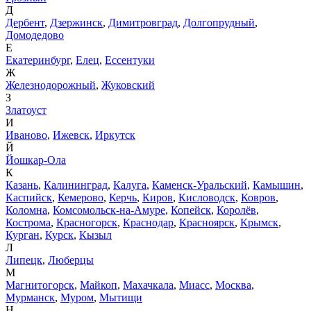
Д
Дербент
,
Дзержинск
,
Димитровград
,
Долгопрудный
,
Домодедово
Е
Екатеринбург
,
Елец
,
Ессентуки
Ж
Железнодорожный
,
Жуковский
З
Златоуст
И
Иваново
,
Ижевск
,
Иркутск
Й
Йошкар-Ола
К
Казань
,
Калининград
,
Калуга
,
Каменск-Уральский
,
Камышин
,
Каспийск
,
Кемерово
,
Керчь
,
Киров
,
Кисловодск
,
Ковров
,
Коломна
,
Комсомольск-на-Амуре
,
Копейск
,
Королёв
,
Кострома
,
Красногорск
,
Краснодар
,
Красноярск
,
Крымск
,
Курган
,
Курск
,
Кызыл
Л
Липецк
,
Люберцы
М
Магнитогорск
,
Майкоп
,
Махачкала
,
Миасс
,
Москва
,
Мурманск
,
Муром
,
Мытищи
Н