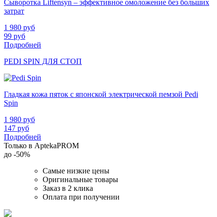
Сыворотка Liftensyn – эффективное омоложение без больших
затрат
1 980
руб
99
руб
Подробней
PEDI SPIN ДЛЯ СТОП
Гладкая кожа пяток с японской электрической пемзой Pedi
Spin
1 980
руб
147
руб
Подробней
Только в AptekaPROM
до
-50%
Самые низкие цены
Оригинальные товары
Заказ в 2 клика
Оплата при получении