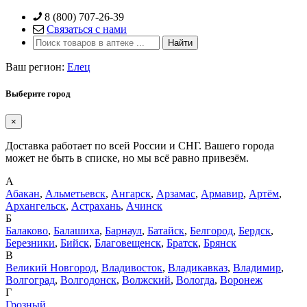
Skip
8 (800) 707-26-39
to
Связаться с нами
content
Ваш регион:
Елец
Выберите город
×
Доставка работает по всей России и СНГ. Вашего города
может не быть в списке, но мы всё равно привезём.
А
Абакан
,
Альметьевск
,
Ангарск
,
Арзамас
,
Армавир
,
Артём
,
Архангельск
,
Астрахань
,
Ачинск
Б
Балаково
,
Балашиха
,
Барнаул
,
Батайск
,
Белгород
,
Бердск
,
Березники
,
Бийск
,
Благовещенск
,
Братск
,
Брянск
В
Великий Новгород
,
Владивосток
,
Владикавказ
,
Владимир
,
Волгоград
,
Волгодонск
,
Волжский
,
Вологда
,
Воронеж
Г
Грозный