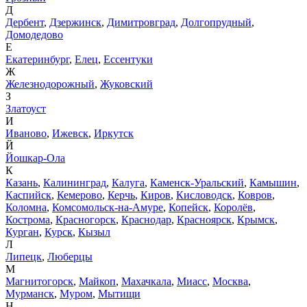
Д
Дербент
,
Дзержинск
,
Димитровград
,
Долгопрудный
,
Домодедово
Е
Екатеринбург
,
Елец
,
Ессентуки
Ж
Железнодорожный
,
Жуковский
З
Златоуст
И
Иваново
,
Ижевск
,
Иркутск
Й
Йошкар-Ола
К
Казань
,
Калининград
,
Калуга
,
Каменск-Уральский
,
Камышин
,
Каспийск
,
Кемерово
,
Керчь
,
Киров
,
Кисловодск
,
Ковров
,
Коломна
,
Комсомольск-на-Амуре
,
Копейск
,
Королёв
,
Кострома
,
Красногорск
,
Краснодар
,
Красноярск
,
Крымск
,
Курган
,
Курск
,
Кызыл
Л
Липецк
,
Люберцы
М
Магнитогорск
,
Майкоп
,
Махачкала
,
Миасс
,
Москва
,
Мурманск
,
Муром
,
Мытищи
Н