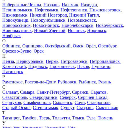
Набережные Челны
,
Назрань
,
Нальчик
,
Находка
,
Невинномысск
,
Нефтекамск
,
Нефтеюганск
,
Нижневартовск
,
Нижнекамск
,
Нижний Новгород
,
Нижний Тагил
,
Новокузнецк
,
Новокуйбышевск
,
Новомосковск
,
Новороссийск
,
Новосибирск
,
Новочебоксарск
,
Новочеркасск
,
Новошахтинск
,
Новый Уренгой
,
Ногинск
,
Норильск
,
Ноябрьск
О
Обнинск
,
Одинцово
,
Октябрьский
,
Омск
,
Орёл
,
Оренбург
,
Орехово-Зуево
,
Орск
П
Пенза
,
Первоуральск
,
Пермь
,
Петрозаводск
,
Петропавловск-
Камчатский
,
Подольск
,
Прокопьевск
,
Псков
,
Пушкино
,
Пятигорск
Р
Раменское
,
Ростов-на-Дону
,
Рубцовск
,
Рыбинск
,
Рязань
С
Салават
,
Самара
,
Санкт-Петербург
,
Саранск
,
Саратов
,
Севастополь
,
Северодвинск
,
Северск
,
Сергиев Посад
,
Серпухов
,
Симферополь
,
Смоленск
,
Сочи
,
Ставрополь
,
Старый Оскол
,
Стерлитамак
,
Сургут
,
Сызрань
,
Сыктывкар
Т
Таганрог
,
Тамбов
,
Тверь
,
Тольятти
,
Томск
,
Тула
,
Тюмень
У