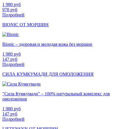
1 980
руб
978
руб
Подробней
BIONIC ОТ МОРЩИН
Bionic – здоровая и молодая кожа без морщин
1 980
руб
147
руб
Подробней
СИЛА КУМКУМАДИ ДЛЯ ОМОЛОЖЕНИЯ
"Сила Кумкумади" – 100% натуральный комплекс для
омоложения
1 980
руб
147
руб
Подробней
LIFTENSYN ОТ МОРЩИН