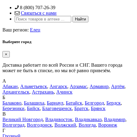
Skip
8 (800) 707-26-39
to
Связаться с нами
content
Ваш регион:
Елец
Выберите город
×
Доставка работает по всей России и СНГ. Вашего города
может не быть в списке, но мы всё равно привезём.
А
Абакан
,
Альметьевск
,
Ангарск
,
Арзамас
,
Армавир
,
Артём
,
Архангельск
,
Астрахань
,
Ачинск
Б
Балаково
,
Балашиха
,
Барнаул
,
Батайск
,
Белгород
,
Бердск
,
Березники
,
Бийск
,
Благовещенск
,
Братск
,
Брянск
В
Великий Новгород
,
Владивосток
,
Владикавказ
,
Владимир
,
Волгоград
,
Волгодонск
,
Волжский
,
Вологда
,
Воронеж
Г
Грозный