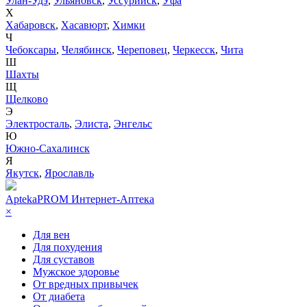
Улан-Удэ
,
Ульяновск
,
Уссурийск
,
Уфа
Х
Хабаровск
,
Хасавюрт
,
Химки
Ч
Чебоксары
,
Челябинск
,
Череповец
,
Черкесск
,
Чита
Ш
Шахты
Щ
Щелково
Э
Электросталь
,
Элиста
,
Энгельс
Ю
Южно-Сахалинск
Я
Якутск
,
Ярославль
AptekaPROM
Интернет-Аптека
×
Для вен
Для похудения
Для суставов
Мужское здоровье
От вредных привычек
От диабета