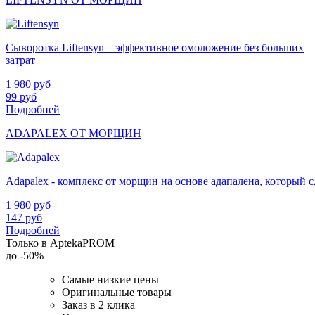
Сыворотка Liftensyn – эффективное омоложение без больших
затрат
1 980
руб
99
руб
Подробней
ADAPALEX ОТ МОРЩИН
Adapalex - комплекс от морщин на основе адапалена, который
1 980
руб
147
руб
Подробней
Только в AptekaPROM
до
-50%
Самые низкие цены
Оригинальные товары
Заказ в 2 клика