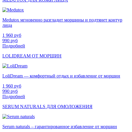
Medutox мгновенно разгладит морщины и подтянет контур
лица
1 960
руб
990
руб
Подробней
LOLIDREAM ОТ МОРЩИН
LoliDream — комфортный отдых и избавление от морщин
1 960
руб
990
руб
Подробней
SERUM NATURALS ДЛЯ ОМОЛОЖЕНИЯ
Serum naturals – гарантированное избавление от морщин