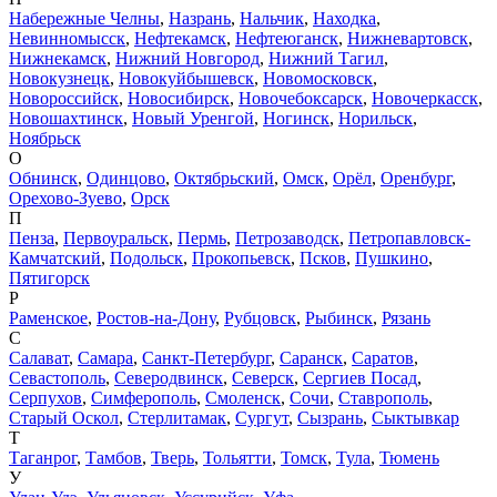
Набережные Челны
,
Назрань
,
Нальчик
,
Находка
,
Невинномысск
,
Нефтекамск
,
Нефтеюганск
,
Нижневартовск
,
Нижнекамск
,
Нижний Новгород
,
Нижний Тагил
,
Новокузнецк
,
Новокуйбышевск
,
Новомосковск
,
Новороссийск
,
Новосибирск
,
Новочебоксарск
,
Новочеркасск
,
Новошахтинск
,
Новый Уренгой
,
Ногинск
,
Норильск
,
Ноябрьск
О
Обнинск
,
Одинцово
,
Октябрьский
,
Омск
,
Орёл
,
Оренбург
,
Орехово-Зуево
,
Орск
П
Пенза
,
Первоуральск
,
Пермь
,
Петрозаводск
,
Петропавловск-
Камчатский
,
Подольск
,
Прокопьевск
,
Псков
,
Пушкино
,
Пятигорск
Р
Раменское
,
Ростов-на-Дону
,
Рубцовск
,
Рыбинск
,
Рязань
С
Салават
,
Самара
,
Санкт-Петербург
,
Саранск
,
Саратов
,
Севастополь
,
Северодвинск
,
Северск
,
Сергиев Посад
,
Серпухов
,
Симферополь
,
Смоленск
,
Сочи
,
Ставрополь
,
Старый Оскол
,
Стерлитамак
,
Сургут
,
Сызрань
,
Сыктывкар
Т
Таганрог
,
Тамбов
,
Тверь
,
Тольятти
,
Томск
,
Тула
,
Тюмень
У