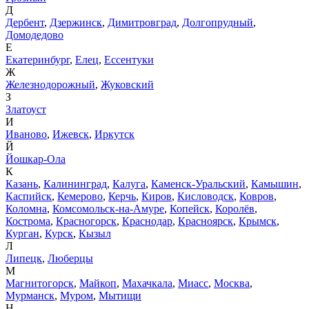
Д
Дербент
,
Дзержинск
,
Димитровград
,
Долгопрудный
,
Домодедово
Е
Екатеринбург
,
Елец
,
Ессентуки
Ж
Железнодорожный
,
Жуковский
З
Златоуст
И
Иваново
,
Ижевск
,
Иркутск
Й
Йошкар-Ола
К
Казань
,
Калининград
,
Калуга
,
Каменск-Уральский
,
Камышин
,
Каспийск
,
Кемерово
,
Керчь
,
Киров
,
Кисловодск
,
Ковров
,
Коломна
,
Комсомольск-на-Амуре
,
Копейск
,
Королёв
,
Кострома
,
Красногорск
,
Краснодар
,
Красноярск
,
Крымск
,
Курган
,
Курск
,
Кызыл
Л
Липецк
,
Люберцы
М
Магнитогорск
,
Майкоп
,
Махачкала
,
Миасс
,
Москва
,
Мурманск
,
Муром
,
Мытищи
Н