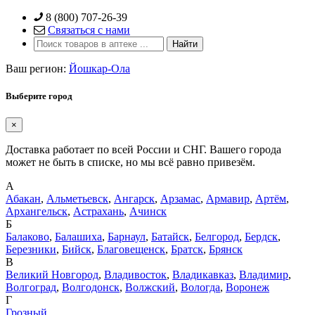
Skip
8 (800) 707-26-39
to
Связаться с нами
content
Ваш регион:
Йошкар-Ола
Выберите город
×
Доставка работает по всей России и СНГ. Вашего города
может не быть в списке, но мы всё равно привезём.
А
Абакан
,
Альметьевск
,
Ангарск
,
Арзамас
,
Армавир
,
Артём
,
Архангельск
,
Астрахань
,
Ачинск
Б
Балаково
,
Балашиха
,
Барнаул
,
Батайск
,
Белгород
,
Бердск
,
Березники
,
Бийск
,
Благовещенск
,
Братск
,
Брянск
В
Великий Новгород
,
Владивосток
,
Владикавказ
,
Владимир
,
Волгоград
,
Волгодонск
,
Волжский
,
Вологда
,
Воронеж
Г
Грозный