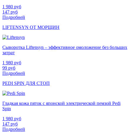
1 980
руб
147
руб
Подробней
LIFTENSYN ОТ МОРЩИН
Сыворотка Liftensyn – эффективное омоложение без больших
затрат
1 980
руб
99
руб
Подробней
PEDI SPIN ДЛЯ СТОП
Гладкая кожа пяток с японской электрической пемзой Pedi
Spin
1 980
руб
147
руб
Подробней