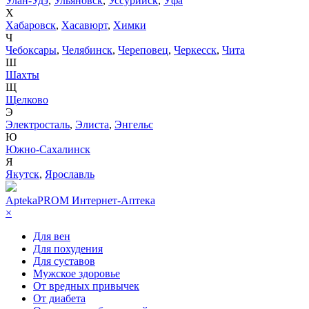
Улан-Удэ
,
Ульяновск
,
Уссурийск
,
Уфа
Х
Хабаровск
,
Хасавюрт
,
Химки
Ч
Чебоксары
,
Челябинск
,
Череповец
,
Черкесск
,
Чита
Ш
Шахты
Щ
Щелково
Э
Электросталь
,
Элиста
,
Энгельс
Ю
Южно-Сахалинск
Я
Якутск
,
Ярославль
AptekaPROM
Интернет-Аптека
×
Для вен
Для похудения
Для суставов
Мужское здоровье
От вредных привычек
От диабета