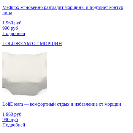
Medutox мгновенно разгладит морщины и подтянет контур
лица
1 960
руб
990
руб
Подробней
LOLIDREAM ОТ МОРЩИН
LoliDream — комфортный отдых и избавление от морщин
1 960
руб
990
руб
Подробней