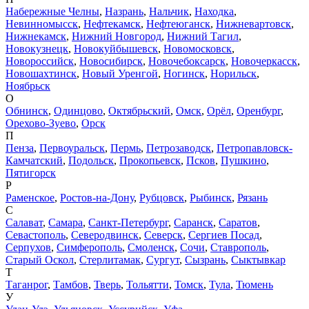
Набережные Челны
,
Назрань
,
Нальчик
,
Находка
,
Невинномысск
,
Нефтекамск
,
Нефтеюганск
,
Нижневартовск
,
Нижнекамск
,
Нижний Новгород
,
Нижний Тагил
,
Новокузнецк
,
Новокуйбышевск
,
Новомосковск
,
Новороссийск
,
Новосибирск
,
Новочебоксарск
,
Новочеркасск
,
Новошахтинск
,
Новый Уренгой
,
Ногинск
,
Норильск
,
Ноябрьск
О
Обнинск
,
Одинцово
,
Октябрьский
,
Омск
,
Орёл
,
Оренбург
,
Орехово-Зуево
,
Орск
П
Пенза
,
Первоуральск
,
Пермь
,
Петрозаводск
,
Петропавловск-
Камчатский
,
Подольск
,
Прокопьевск
,
Псков
,
Пушкино
,
Пятигорск
Р
Раменское
,
Ростов-на-Дону
,
Рубцовск
,
Рыбинск
,
Рязань
С
Салават
,
Самара
,
Санкт-Петербург
,
Саранск
,
Саратов
,
Севастополь
,
Северодвинск
,
Северск
,
Сергиев Посад
,
Серпухов
,
Симферополь
,
Смоленск
,
Сочи
,
Ставрополь
,
Старый Оскол
,
Стерлитамак
,
Сургут
,
Сызрань
,
Сыктывкар
Т
Таганрог
,
Тамбов
,
Тверь
,
Тольятти
,
Томск
,
Тула
,
Тюмень
У