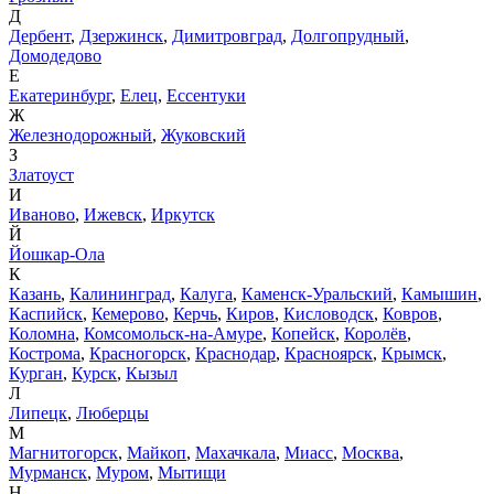
Д
Дербент
,
Дзержинск
,
Димитровград
,
Долгопрудный
,
Домодедово
Е
Екатеринбург
,
Елец
,
Ессентуки
Ж
Железнодорожный
,
Жуковский
З
Златоуст
И
Иваново
,
Ижевск
,
Иркутск
Й
Йошкар-Ола
К
Казань
,
Калининград
,
Калуга
,
Каменск-Уральский
,
Камышин
,
Каспийск
,
Кемерово
,
Керчь
,
Киров
,
Кисловодск
,
Ковров
,
Коломна
,
Комсомольск-на-Амуре
,
Копейск
,
Королёв
,
Кострома
,
Красногорск
,
Краснодар
,
Красноярск
,
Крымск
,
Курган
,
Курск
,
Кызыл
Л
Липецк
,
Люберцы
М
Магнитогорск
,
Майкоп
,
Махачкала
,
Миасс
,
Москва
,
Мурманск
,
Муром
,
Мытищи
Н