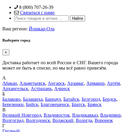
Skip
8 (800) 707-26-39
to
Связаться с нами
content
Ваш регион:
Йошкар-Ола
Выберите город
×
Доставка работает по всей России и СНГ. Вашего города
может не быть в списке, но мы всё равно привезём.
А
Абакан
,
Альметьевск
,
Ангарск
,
Арзамас
,
Армавир
,
Артём
,
Архангельск
,
Астрахань
,
Ачинск
Б
Балаково
,
Балашиха
,
Барнаул
,
Батайск
,
Белгород
,
Бердск
,
Березники
,
Бийск
,
Благовещенск
,
Братск
,
Брянск
В
Великий Новгород
,
Владивосток
,
Владикавказ
,
Владимир
,
Волгоград
,
Волгодонск
,
Волжский
,
Вологда
,
Воронеж
Г
Грозный