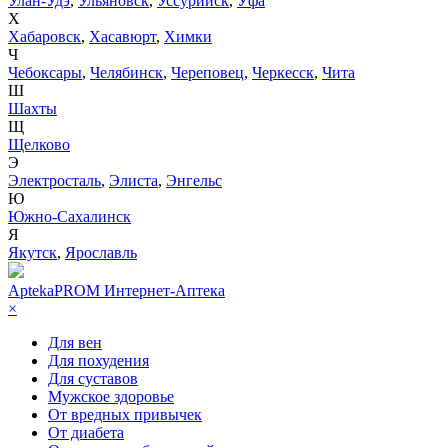
Улан-Удэ
,
Ульяновск
,
Уссурийск
,
Уфа
Х
Хабаровск
,
Хасавюрт
,
Химки
Ч
Чебоксары
,
Челябинск
,
Череповец
,
Черкесск
,
Чита
Ш
Шахты
Щ
Щелково
Э
Электросталь
,
Элиста
,
Энгельс
Ю
Южно-Сахалинск
Я
Якутск
,
Ярославль
AptekaPROM
Интернет-Аптека
×
Для вен
Для похудения
Для суставов
Мужское здоровье
От вредных привычек
От диабета