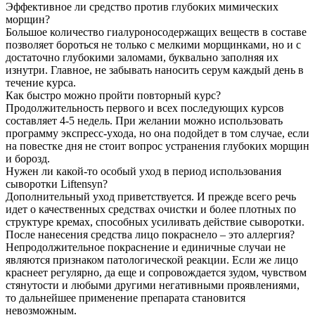
Эффективное ли средство против глубоких мимических
морщин?
Большое количество гиалуроносодержащих веществ в составе
позволяет бороться не только с мелкими морщинками, но и с
достаточно глубокими заломами, буквально заполняя их
изнутри. Главное, не забывать наносить серум каждый день в
течение курса.
Как быстро можно пройти повторный курс?
Продолжительность первого и всех последующих курсов
составляет 4-5 недель. При желании можно использовать
программу экспресс-ухода, но она подойдет в том случае, если
на повестке дня не стоит вопрос устранения глубоких морщин
и борозд.
Нужен ли какой-то особый уход в период использования
сыворотки Liftensyn?
Дополнительный уход приветствуется. И прежде всего речь
идет о качественных средствах очистки и более плотных по
структуре кремах, способных усиливать действие сыворотки.
После нанесения средства лицо покраснело – это аллергия?
Непродолжительное покраснение и единичные случаи не
являются признаком патологической реакции. Если же лицо
краснеет регулярно, да еще и сопровождается зудом, чувством
стянутости и любыми другими негативными проявлениями,
то дальнейшее применение препарата становится
невозможным.