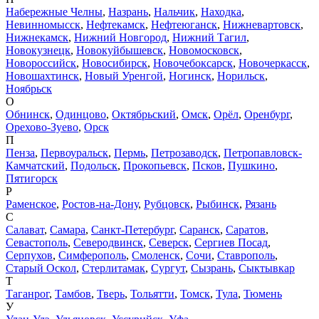
Набережные Челны
,
Назрань
,
Нальчик
,
Находка
,
Невинномысск
,
Нефтекамск
,
Нефтеюганск
,
Нижневартовск
,
Нижнекамск
,
Нижний Новгород
,
Нижний Тагил
,
Новокузнецк
,
Новокуйбышевск
,
Новомосковск
,
Новороссийск
,
Новосибирск
,
Новочебоксарск
,
Новочеркасск
,
Новошахтинск
,
Новый Уренгой
,
Ногинск
,
Норильск
,
Ноябрьск
О
Обнинск
,
Одинцово
,
Октябрьский
,
Омск
,
Орёл
,
Оренбург
,
Орехово-Зуево
,
Орск
П
Пенза
,
Первоуральск
,
Пермь
,
Петрозаводск
,
Петропавловск-
Камчатский
,
Подольск
,
Прокопьевск
,
Псков
,
Пушкино
,
Пятигорск
Р
Раменское
,
Ростов-на-Дону
,
Рубцовск
,
Рыбинск
,
Рязань
С
Салават
,
Самара
,
Санкт-Петербург
,
Саранск
,
Саратов
,
Севастополь
,
Северодвинск
,
Северск
,
Сергиев Посад
,
Серпухов
,
Симферополь
,
Смоленск
,
Сочи
,
Ставрополь
,
Старый Оскол
,
Стерлитамак
,
Сургут
,
Сызрань
,
Сыктывкар
Т
Таганрог
,
Тамбов
,
Тверь
,
Тольятти
,
Томск
,
Тула
,
Тюмень
У