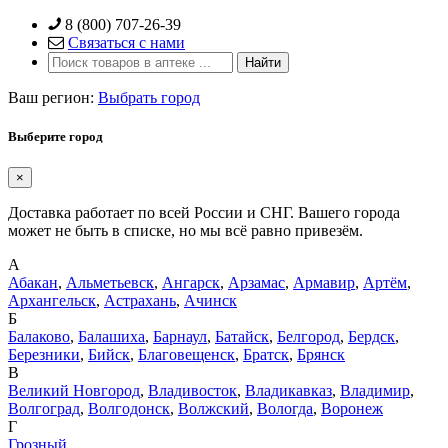
Skip
8 (800) 707-26-39
to
Связаться с нами
content
Ваш регион:
Выбрать город
Выберите город
×
Доставка работает по всей России и СНГ. Вашего города
может не быть в списке, но мы всё равно привезём.
А
Абакан
,
Альметьевск
,
Ангарск
,
Арзамас
,
Армавир
,
Артём
,
Архангельск
,
Астрахань
,
Ачинск
Б
Балаково
,
Балашиха
,
Барнаул
,
Батайск
,
Белгород
,
Бердск
,
Березники
,
Бийск
,
Благовещенск
,
Братск
,
Брянск
В
Великий Новгород
,
Владивосток
,
Владикавказ
,
Владимир
,
Волгоград
,
Волгодонск
,
Волжский
,
Вологда
,
Воронеж
Г
Грозный