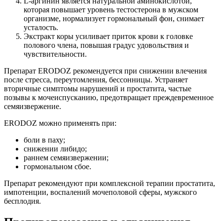
L-аргинин является натуральной аминокислотой,
которая повышает уровень тестостерона в мужском
организме, нормализует гормональный фон, снимает
усталость.
Экстракт коры усиливает приток крови к головке
полового члена, повышая градус удовольствия и
чувствительности.
Препарат ERODOZ рекомендуется при снижении влечения
после стресса, переутомления, бессонницы. Устраняет
вторичные симптомы нарушений и простатита, частые
позывы к мочеиспусканию, предотвращает преждевременное
семяизвержение.
ERODOZ можно применять при:
боли в паху;
снижении либидо;
раннем семяизвержении;
гормональном сбое.
Препарат рекомендуют при комплексной терапии простатита,
импотенции, воспалений мочеполовой сферы, мужского
бесплодия.