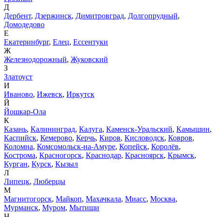
Д
Дербент
,
Дзержинск
,
Димитровград
,
Долгопрудный
,
Домодедово
Е
Екатеринбург
,
Елец
,
Ессентуки
Ж
Железнодорожный
,
Жуковский
З
Златоуст
И
Иваново
,
Ижевск
,
Иркутск
Й
Йошкар-Ола
К
Казань
,
Калининград
,
Калуга
,
Каменск-Уральский
,
Камышин
,
Каспийск
,
Кемерово
,
Керчь
,
Киров
,
Кисловодск
,
Ковров
,
Коломна
,
Комсомольск-на-Амуре
,
Копейск
,
Королёв
,
Кострома
,
Красногорск
,
Краснодар
,
Красноярск
,
Крымск
,
Курган
,
Курск
,
Кызыл
Л
Липецк
,
Люберцы
М
Магнитогорск
,
Майкоп
,
Махачкала
,
Миасс
,
Москва
,
Мурманск
,
Муром
,
Мытищи
Н