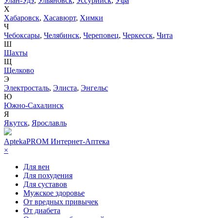
Улан-Удэ
,
Ульяновск
,
Уссурийск
,
Уфа
Х
Хабаровск
,
Хасавюрт
,
Химки
Ч
Чебоксары
,
Челябинск
,
Череповец
,
Черкесск
,
Чита
Ш
Шахты
Щ
Щелково
Э
Электросталь
,
Элиста
,
Энгельс
Ю
Южно-Сахалинск
Я
Якутск
,
Ярославль
AptekaPROM
Интернет-Аптека
×
Для вен
Для похудения
Для суставов
Мужское здоровье
От вредных привычек
От диабета