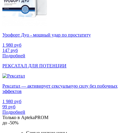
Урофорт Дуо - мощный удар по простатиту
1 980
руб
147
руб
Подробней
РЕКСАТАЛ ДЛЯ ПОТЕНЦИИ
Рексатал — активирует сексуальную силу без побочных
эффектов
1 980
руб
99
руб
Подробней
Только в AptekaPROM
до
-50%
Самые низкие цены