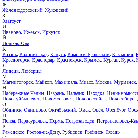
Ж
Железнодорожный
,
Жуковский
З
Златоуст
И
Иваново
,
Ижевск
,
Иркутск
Й
Йошкар-Ола
К
Казань
,
Калининград
,
Калуга
,
Каменск-Уральский
,
Камышин
,
Красногорск
,
Краснодар
,
Красноярск
,
Крымск
,
Курган
,
Курск
,
Л
Липецк
,
Люберцы
М
Магнитогорск
,
Майкоп
,
Махачкала
,
Миасс
,
Москва
,
Мурманск
Н
Набережные Челны
,
Назрань
,
Нальчик
,
Находка
,
Невинномысс
Новокуйбышевск
,
Новомосковск
,
Новороссийск
,
Новосибирск
О
Обнинск
,
Одинцово
,
Октябрьский
,
Омск
,
Орёл
,
Оренбург
,
Орех
П
Пенза
,
Первоуральск
,
Пермь
,
Петрозаводск
,
Петропавловск-Ка
Р
Раменское
,
Ростов-на-Дону
,
Рубцовск
,
Рыбинск
,
Рязань
С