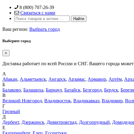
Skip
8 (800) 707-26-39
to
Связаться с нами
content
Ваш регион:
Выбрать город
Выберите город
×
Доставка работает по всей России и СНГ. Вашего города может 
А
Абакан
,
Альметьевск
,
Ангарск
,
Арзамас
,
Армавир
,
Артём
,
Арха
Б
Балаково
,
Балашиха
,
Барнаул
,
Батайск
,
Белгород
,
Бердск
,
Берез
В
Великий Новгород
,
Владивосток
,
Владикавказ
,
Владимир
,
Вол
Г
Грозный
Д
Дербент
,
Дзержинск
,
Димитровград
,
Долгопрудный
,
Домодедо
Е
Екатеринбург
,
Елец
,
Ессентуки