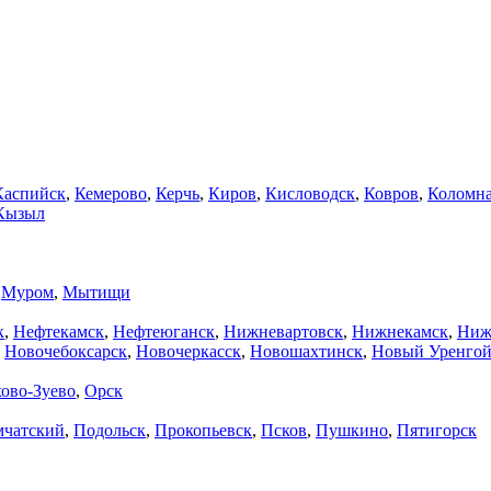
Каспийск
,
Кемерово
,
Керчь
,
Киров
,
Кисловодск
,
Ковров
,
Коломн
Кызыл
,
Муром
,
Мытищи
к
,
Нефтекамск
,
Нефтеюганск
,
Нижневартовск
,
Нижнекамск
,
Ниж
,
Новочебоксарск
,
Новочеркасск
,
Новошахтинск
,
Новый Уренго
ово-Зуево
,
Орск
мчатский
,
Подольск
,
Прокопьевск
,
Псков
,
Пушкино
,
Пятигорск