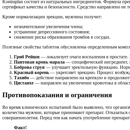
Kontraplan состоит из натуральных ингредиентов. Формула пр
сертификат качества и безопасности. Средство направлено не т
Кроме нормализации эрекции, мужчина получит:
незначительное увеличения члена;
устранение депрессивного состояния;
снижение риска образования тромбов в сосудах.
Полезные свойства таблеток обусловлены определенным комп
Гриб Рейши
— локализует очаги воспаления в простате.
Пантовая кровь марала
— специфический ингредиент, к
Боброва струя
— улучшает эректильную функцию. Норма
Красный корень
— укрепляет эрекцию. Процесс возбужд
Тахибо
— действие направлено на крепкую и продолжите
Цистанхе
— направлен на увеличение кровотока в област
Противопоказания и ограничения
Во время клинических испытаний было выявлено, что организм
количества мужчин, которые принимают препарат. Отказаться о
совершеннолетия. Перед тем как начать употребление препарат
Факт!