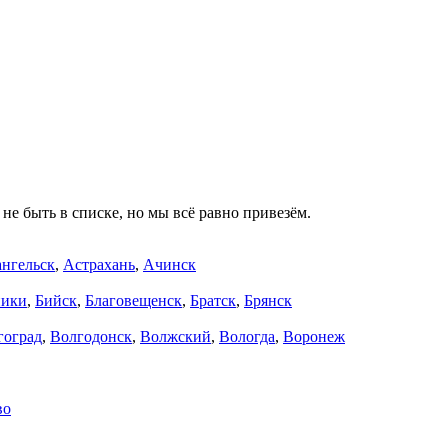
не быть в списке, но мы всё равно привезём.
нгельск
,
Астрахань
,
Ачинск
ники
,
Бийск
,
Благовещенск
,
Братск
,
Брянск
гоград
,
Волгодонск
,
Волжский
,
Вологда
,
Воронеж
во