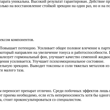
епарата уникальна. Высокий результат гарантирован. Действие 
олько на восстановление стойкой эрекции на один раз, но и на 
лексом компонентов.
 Повышает потенцию. Усиливает общее половое влечение к партн
оторый направлен на увеличение тонуса и работоспособности.
лизует гормональный фон, улучшает качество семенной жидкос
ения усиливается. Улучшает психоэмоциональное состояние.
льную эрекцию. Выводит токсины и соли тяжелых металлов из 
и малого таза.
 переносит препарат отлично. Среди побочных эффектов лишь н
т приема необходимо, если есть непереносимость хотя бы одног
а, стоит проконсультироваться со специалистом.