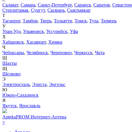
Салават
,
Самара
,
Санкт-Петербург
,
Саранск
,
Саратов
,
Севастоп
Стерлитамак
,
Сургут
,
Сызрань
,
Сыктывкар
Т
Таганрог
,
Тамбов
,
Тверь
,
Тольятти
,
Томск
,
Тула
,
Тюмень
У
Улан-Удэ
,
Ульяновск
,
Уссурийск
,
Уфа
Х
Хабаровск
,
Хасавюрт
,
Химки
Ч
Чебоксары
,
Челябинск
,
Череповец
,
Черкесск
,
Чита
Ш
Шахты
Щ
Щелково
Э
Электросталь
,
Элиста
,
Энгельс
Ю
Южно-Сахалинск
Я
Якутск
,
Ярославль
AptekaPROM
Интернет-Аптека
×