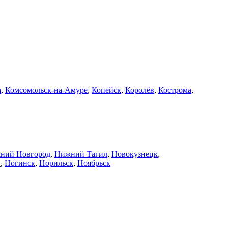
а
,
Комсомольск-на-Амуре
,
Копейск
,
Королёв
,
Кострома
,
ний Новгород
,
Нижний Тагил
,
Новокузнецк
,
й
,
Ногинск
,
Норильск
,
Ноябрьск