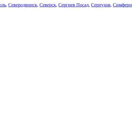
оль
,
Северодвинск
,
Северск
,
Сергиев Посад
,
Серпухов
,
Симферо