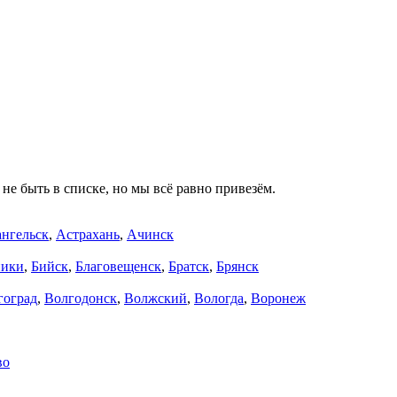
не быть в списке, но мы всё равно привезём.
нгельск
,
Астрахань
,
Ачинск
ники
,
Бийск
,
Благовещенск
,
Братск
,
Брянск
гоград
,
Волгодонск
,
Волжский
,
Вологда
,
Воронеж
во