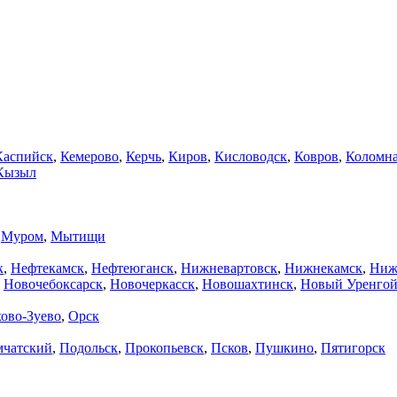
Каспийск
,
Кемерово
,
Керчь
,
Киров
,
Кисловодск
,
Ковров
,
Коломн
Кызыл
,
Муром
,
Мытищи
к
,
Нефтекамск
,
Нефтеюганск
,
Нижневартовск
,
Нижнекамск
,
Ниж
,
Новочебоксарск
,
Новочеркасск
,
Новошахтинск
,
Новый Уренго
ово-Зуево
,
Орск
мчатский
,
Подольск
,
Прокопьевск
,
Псков
,
Пушкино
,
Пятигорск