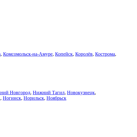
а
,
Комсомольск-на-Амуре
,
Копейск
,
Королёв
,
Кострома
,
ний Новгород
,
Нижний Тагил
,
Новокузнецк
,
й
,
Ногинск
,
Норильск
,
Ноябрьск