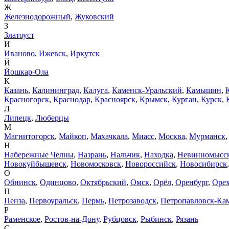
Ж
Железнодорожный
,
Жуковский
З
Златоуст
И
Иваново
,
Ижевск
,
Иркутск
Й
Йошкар-Ола
К
Казань
,
Калининград
,
Калуга
,
Каменск-Уральский
,
Камышин
,
Красногорск
,
Краснодар
,
Красноярск
,
Крымск
,
Курган
,
Курск
,
Л
Липецк
,
Люберцы
М
Магнитогорск
,
Майкоп
,
Махачкала
,
Миасс
,
Москва
,
Мурманск
Н
Набережные Челны
,
Назрань
,
Нальчик
,
Находка
,
Невинномысс
Новокуйбышевск
,
Новомосковск
,
Новороссийск
,
Новосибирск
О
Обнинск
,
Одинцово
,
Октябрьский
,
Омск
,
Орёл
,
Оренбург
,
Орех
П
Пенза
,
Первоуральск
,
Пермь
,
Петрозаводск
,
Петропавловск-Ка
Р
Раменское
,
Ростов-на-Дону
,
Рубцовск
,
Рыбинск
,
Рязань
С