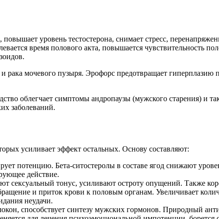
повышает уровень тестостерона, снимает стресс, перенапряжени
левается время полового акта, повышается чувствительность п
зоидов.
 рака мочевого пузыря. Эрофорс предотвращает гиперплазию про
едство облегчает симптомы андропаузы (мужского старения) и т
их заболеваний.
торых усиливает эффект остальных. Основу составляют:
ет потенцию. Бета-ситостеролы в составе ягод снижают уровен
рующее действие.
т сексуальный тонус, усиливают остроту опущений. Также корен
бращение и приток крови к половым органам. Увеличивает коли
идания неудачи.
окон, способствует синтезу мужских гормонов. Природный анти
еняется для лечения психоэмоциональной импотенции, борется 