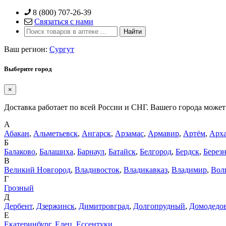
Skip
8 (800) 707-26-39
to
Связаться с нами
content
Ваш регион:
Сургут
Выберите город
×
Доставка работает по всей России и СНГ. Вашего города может 
А
Абакан
,
Альметьевск
,
Ангарск
,
Арзамас
,
Армавир
,
Артём
,
Арха
Б
Балаково
,
Балашиха
,
Барнаул
,
Батайск
,
Белгород
,
Бердск
,
Берез
В
Великий Новгород
,
Владивосток
,
Владикавказ
,
Владимир
,
Вол
Г
Грозный
Д
Дербент
,
Дзержинск
,
Димитровград
,
Долгопрудный
,
Домодедо
Е
Екатеринбург
,
Елец
,
Ессентуки