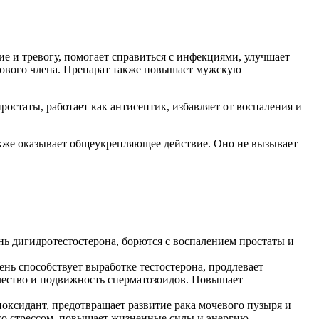
е и тревогу, помогает справиться с инфекциями, улучшает
олового члена. Препарат также повышает мужскую
статы, работает как антисептик, избавляет от воспаления и
акже оказывает общеукрепляющее действие. Оно не вызывает
ь дигидротестостерона, борются с воспалением простаты и
ь способствует выработке тестостерона, продлевает
чество и подвижность сперматозоидов. Повышает
оксидант, предотвращает развитие рака мочевого пузыря и
со стрессом, повышает жизненные силы и энергию.