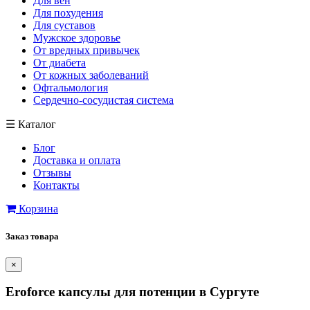
Для вен
Для похудения
Для суставов
Мужское здоровье
От вредных привычек
От диабета
От кожных заболеваний
Офтальмология
Сердечно-сосудистая система
☰
Каталог
Блог
Доставка и оплата
Отзывы
Контакты
Корзина
Заказ товара
×
Eroforce капсулы для потенции в Сургуте