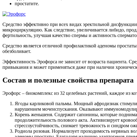
простатите.
Средство эффективно при всех видах эректильной дисфункции, 
микроциркуляцию. Как следствие, увеличивается либидо, прод
фертильность, улучшая качество спермы и активность спермато
Средство является отличной профилактикой аденомы простаты и
обезболивает.
Эффективность Эрофорса не зависит от возраста пациента. Ср
привыкания и может применяться даже при наличии хроническ
Состав и полезные свойства препарата
Эрофорс – биокомплекс из 32 целебных растений, каждое из ко
Ягоды карликовой пальмы. Мощный афродизиак стимулиру
нарушением мочеиспускания. Оказывают иммуномодули
Корень женьшеня. Содержит сапонины, которые поднимаю
продолжительность полового акта. Активизирует кровоо
стрессоустойчивость, снимает тревожность и синдром ож
Родиола розовая. Нормализует проходимость нервных вол
аденомы простаты. Благодаря наличию адаптогенов прим