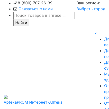
Skip
8 (800) 707-26-39
Ваш регион:
to
Связаться с нами
Выбрать город
content
×
Д
ве
Д
по
Д
су
М
зд
О
вр
пр
AptekaPROM
Интернет-Аптека
О