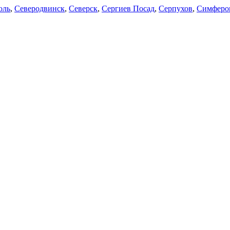
оль
,
Северодвинск
,
Северск
,
Сергиев Посад
,
Серпухов
,
Симферо