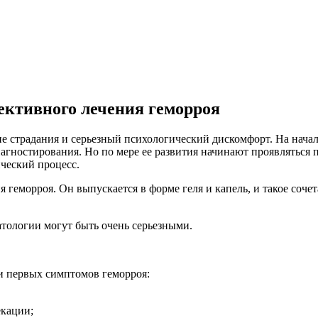
фективного лечения геморроя
ие страдания и серьезный психологический дискомфорт. На нача
иагностирования. Но по мере ее развития начинают проявляться 
ический процесс.
геморроя. Он выпускается в форме геля и капель, и такое сочет
атологии могут быть очень серьезными.
и первых симптомов геморроя:
екации;