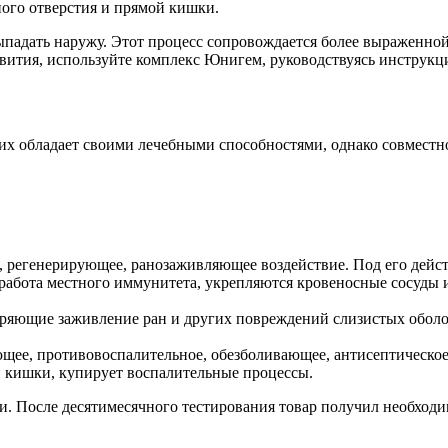
ного отверстия и прямой кишки.
падать наружу. Этот процесс сопровождается более выраженно
звития, используйте комплекс Юнигем, руководствуясь инструкц
них обладает своими лечебными способностями, однако совместн
 регенерирующее, ранозаживляющее воздействие. Под его действ
работа местного иммунитета, укрепляются кровеносные сосуды 
оряющие заживление ран и других повреждений слизистых оболо
ее, противовоспалительное, обезболивающее, антисептическое
й кишки, купирует воспалительные процессы.
. После десятимесячного тестирования товар получил необходи