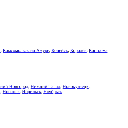
а
,
Комсомольск-на-Амуре
,
Копейск
,
Королёв
,
Кострома
,
ний Новгород
,
Нижний Тагил
,
Новокузнецк
,
й
,
Ногинск
,
Норильск
,
Ноябрьск