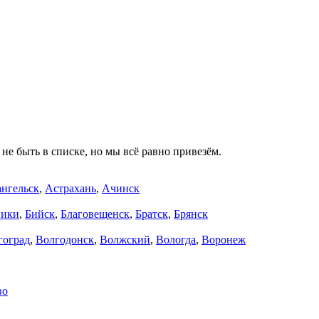
не быть в списке, но мы всё равно привезём.
нгельск
,
Астрахань
,
Ачинск
ники
,
Бийск
,
Благовещенск
,
Братск
,
Брянск
гоград
,
Волгодонск
,
Волжский
,
Вологда
,
Воронеж
во