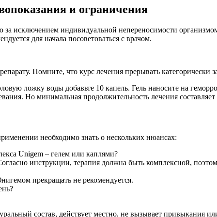
вопоказания и ограничения
 за исключением индивидуальной непереносимости организмом к
дуется для начала посоветоваться с врачом.
репарату. Помните, что курс лечения прерывать категорически з
столовую ложку воды добавьте 10 капель. Гель наносите на гем
левания. Но минимальная продолжительность лечения составляет 
применении необходимо знать о нескольких нюансах:
лекса Unigem – гелем или каплями?
Согласно инструкции, терапия должна быть комплексной, поэтому
игемом прекращать не рекомендуется.
ень?
туральный состав, действует местно, не вызывает привыкания и