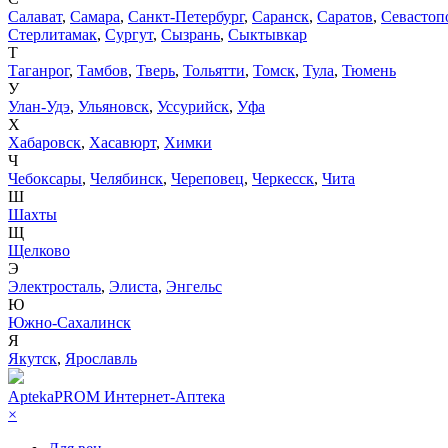
Салават
,
Самара
,
Санкт-Петербург
,
Саранск
,
Саратов
,
Севастоп
Стерлитамак
,
Сургут
,
Сызрань
,
Сыктывкар
Т
Таганрог
,
Тамбов
,
Тверь
,
Тольятти
,
Томск
,
Тула
,
Тюмень
У
Улан-Удэ
,
Ульяновск
,
Уссурийск
,
Уфа
Х
Хабаровск
,
Хасавюрт
,
Химки
Ч
Чебоксары
,
Челябинск
,
Череповец
,
Черкесск
,
Чита
Ш
Шахты
Щ
Щелково
Э
Электросталь
,
Элиста
,
Энгельс
Ю
Южно-Сахалинск
Я
Якутск
,
Ярославль
AptekaPROM
Интернет-Аптека
×