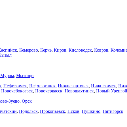
Каспийск
,
Кемерово
,
Керчь
,
Киров
,
Кисловодск
,
Ковров
,
Коломн
Кызыл
,
Муром
,
Мытищи
к
,
Нефтекамск
,
Нефтеюганск
,
Нижневартовск
,
Нижнекамск
,
Ниж
,
Новочебоксарск
,
Новочеркасск
,
Новошахтинск
,
Новый Уренго
ово-Зуево
,
Орск
мчатский
,
Подольск
,
Прокопьевск
,
Псков
,
Пушкино
,
Пятигорск