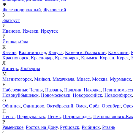
Ж
Железнодорожный
,
Жуковский
З
Златоуст
И
Иваново
,
Ижевск
,
Иркутск
Й
Йошкар-Ола
К
Казань
,
Калининград
,
Калуга
,
Каменск-Уральский
,
Камышин
,
Красногорск
,
Краснодар
,
Красноярск
,
Крымск
,
Курган
,
Курск
,
Л
Липецк
,
Люберцы
М
Магнитогорск
,
Майкоп
,
Махачкала
,
Миасс
,
Москва
,
Мурманск
Н
Набережные Челны
,
Назрань
,
Нальчик
,
Находка
,
Невинномысс
Новокуйбышевск
,
Новомосковск
,
Новороссийск
,
Новосибирск
О
Обнинск
,
Одинцово
,
Октябрьский
,
Омск
,
Орёл
,
Оренбург
,
Орех
П
Пенза
,
Первоуральск
,
Пермь
,
Петрозаводск
,
Петропавловск-Ка
Р
Раменское
,
Ростов-на-Дону
,
Рубцовск
,
Рыбинск
,
Рязань
С