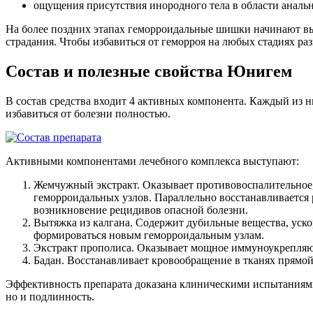
ощущения присутствия инородного тела в области аналь
На более поздних этапах геморроидальные шишки начинают вы
страдания. Чтобы избавиться от геморроя на любых стадиях ра
Состав и полезные свойства Юнигем
В состав средства входит 4 активных компонента. Каждый из 
избавиться от болезни полностью.
Активными компонентами лечебного комплекса выступают:
Жемчужный экстракт. Оказывает противовоспалительное,
геморроидальных узлов. Параллельно восстанавливается 
возникновение рецидивов опасной болезни.
Вытяжка из калгана. Содержит дубильные вещества, уск
формироваться новым геморроидальным узлам.
Экстракт прополиса. Оказывает мощное иммуноукрепляющ
Бадан. Восстанавливает кровообращение в тканях прямо
Эффективность препарата доказана клиническими испытаниями
но и подлинность.