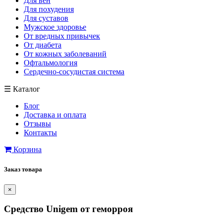
Для вен
Для похудения
Для суставов
Мужское здоровье
От вредных привычек
От диабета
От кожных заболеваний
Офтальмология
Сердечно-сосудистая система
☰
Каталог
Блог
Доставка и оплата
Отзывы
Контакты
Корзина
Заказ товара
×
Cредство Unigem от геморроя