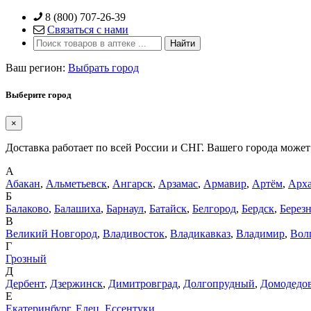
Skip
8 (800) 707-26-39
to
Связаться с нами
content
Ваш регион:
Выбрать город
Выберите город
×
Доставка работает по всей России и СНГ. Вашего города может 
А
Абакан
,
Альметьевск
,
Ангарск
,
Арзамас
,
Армавир
,
Артём
,
Арха
Б
Балаково
,
Балашиха
,
Барнаул
,
Батайск
,
Белгород
,
Бердск
,
Берез
В
Великий Новгород
,
Владивосток
,
Владикавказ
,
Владимир
,
Вол
Г
Грозный
Д
Дербент
,
Дзержинск
,
Димитровград
,
Долгопрудный
,
Домодедо
Е
Екатеринбург
,
Елец
,
Ессентуки