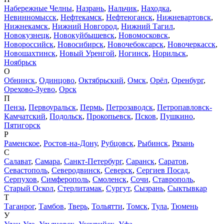
Набережные Челны
,
Назрань
,
Нальчик
,
Находка
,
Невинномысск
,
Нефтекамск
,
Нефтеюганск
,
Нижневартовск
,
Нижнекамск
,
Нижний Новгород
,
Нижний Тагил
,
Новокузнецк
,
Новокуйбышевск
,
Новомосковск
,
Новороссийск
,
Новосибирск
,
Новочебоксарск
,
Новочеркасск
,
Новошахтинск
,
Новый Уренгой
,
Ногинск
,
Норильск
,
Ноябрьск
О
Обнинск
,
Одинцово
,
Октябрьский
,
Омск
,
Орёл
,
Оренбург
,
Орехово-Зуево
,
Орск
П
Пенза
,
Первоуральск
,
Пермь
,
Петрозаводск
,
Петропавловск-
Камчатский
,
Подольск
,
Прокопьевск
,
Псков
,
Пушкино
,
Пятигорск
Р
Раменское
,
Ростов-на-Дону
,
Рубцовск
,
Рыбинск
,
Рязань
С
Салават
,
Самара
,
Санкт-Петербург
,
Саранск
,
Саратов
,
Севастополь
,
Северодвинск
,
Северск
,
Сергиев Посад
,
Серпухов
,
Симферополь
,
Смоленск
,
Сочи
,
Ставрополь
,
Старый Оскол
,
Стерлитамак
,
Сургут
,
Сызрань
,
Сыктывкар
Т
Таганрог
,
Тамбов
,
Тверь
,
Тольятти
,
Томск
,
Тула
,
Тюмень
У