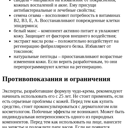
кожных воспалений и акне. Ему присущи
антибактериальные и лечебные свойства;
семена сезама – восполняют потребность в витаминах
В2, В3, Е, А. Восстанавливают поврежденные клетки
эпидермиса;
белый маис – компонент активно питает и увлажняет
кожу. Защищает от факторов внешнего воздействия;
экстракт масла розы – положительно воздействует на
регенерацию фибриллярного белка. Избавляет от
токсинов;
натуральные пептиды – приостанавливают возрастные
изменения кожи. Если верить разработчикам, то они
перепрограммируют клетки на регенерацию.
Противопоказания и ограничения
Эксперты, разработавшие формулу чудо-крема, рекомендуют
начинать использовать его с 25 лет. Не стоит применять, если
есть серьезные проблемы с кожей. Перед тем как купить
средство, стоит проконсультироваться с дерматологом или
косметологом. Побочные эффекты не возникают. Может быть
индивидуальная непереносимость одного из природных
компонентов. Перед тем как использовать на лице, нанесите
на запястье и подождите пару часов. Если не появится