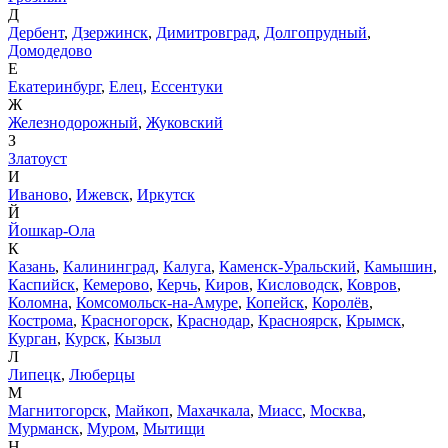
Д
Дербент
,
Дзержинск
,
Димитровград
,
Долгопрудный
,
Домодедово
Е
Екатеринбург
,
Елец
,
Ессентуки
Ж
Железнодорожный
,
Жуковский
З
Златоуст
И
Иваново
,
Ижевск
,
Иркутск
Й
Йошкар-Ола
К
Казань
,
Калининград
,
Калуга
,
Каменск-Уральский
,
Камышин
,
Каспийск
,
Кемерово
,
Керчь
,
Киров
,
Кисловодск
,
Ковров
,
Коломна
,
Комсомольск-на-Амуре
,
Копейск
,
Королёв
,
Кострома
,
Красногорск
,
Краснодар
,
Красноярск
,
Крымск
,
Курган
,
Курск
,
Кызыл
Л
Липецк
,
Люберцы
М
Магнитогорск
,
Майкоп
,
Махачкала
,
Миасс
,
Москва
,
Мурманск
,
Муром
,
Мытищи
Н