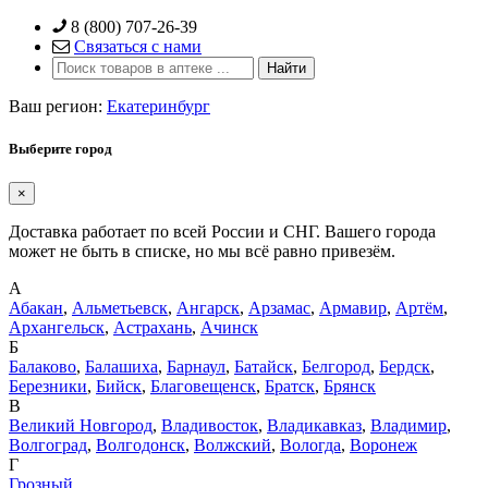
Skip
8 (800) 707-26-39
to
Связаться с нами
content
Ваш регион:
Екатеринбург
Выберите город
×
Доставка работает по всей России и СНГ. Вашего города
может не быть в списке, но мы всё равно привезём.
А
Абакан
,
Альметьевск
,
Ангарск
,
Арзамас
,
Армавир
,
Артём
,
Архангельск
,
Астрахань
,
Ачинск
Б
Балаково
,
Балашиха
,
Барнаул
,
Батайск
,
Белгород
,
Бердск
,
Березники
,
Бийск
,
Благовещенск
,
Братск
,
Брянск
В
Великий Новгород
,
Владивосток
,
Владикавказ
,
Владимир
,
Волгоград
,
Волгодонск
,
Волжский
,
Вологда
,
Воронеж
Г
Грозный