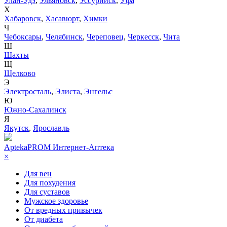
Улан-Удэ
,
Ульяновск
,
Уссурийск
,
Уфа
Х
Хабаровск
,
Хасавюрт
,
Химки
Ч
Чебоксары
,
Челябинск
,
Череповец
,
Черкесск
,
Чита
Ш
Шахты
Щ
Щелково
Э
Электросталь
,
Элиста
,
Энгельс
Ю
Южно-Сахалинск
Я
Якутск
,
Ярославль
AptekaPROM
Интернет-Аптека
×
Для вен
Для похудения
Для суставов
Мужское здоровье
От вредных привычек
От диабета