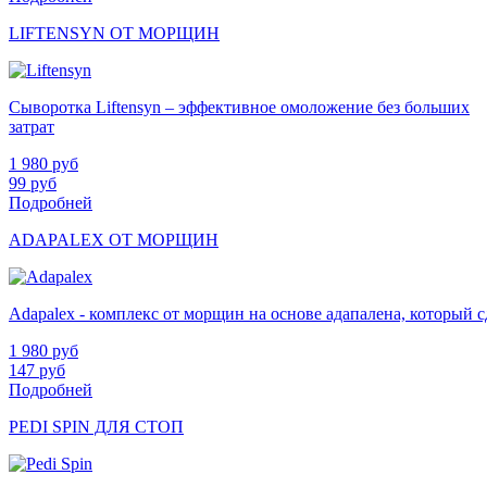
LIFTENSYN ОТ МОРЩИН
Сыворотка Liftensyn – эффективное омоложение без больших
затрат
1 980
руб
99
руб
Подробней
ADAPALEX ОТ МОРЩИН
Adapalex - комплекс от морщин на основе адапалена, который
1 980
руб
147
руб
Подробней
PEDI SPIN ДЛЯ СТОП