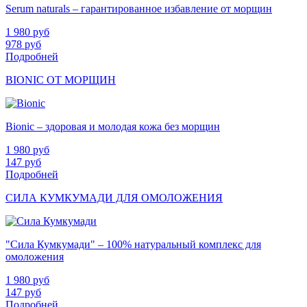
Serum naturals – гарантированное избавление от морщин
1 980
руб
978
руб
Подробней
BIONIC ОТ МОРЩИН
Bionic – здоровая и молодая кожа без морщин
1 980
руб
147
руб
Подробней
СИЛА КУМКУМАДИ ДЛЯ ОМОЛОЖЕНИЯ
"Сила Кумкумади" – 100% натуральный комплекс для
омоложения
1 980
руб
147
руб
Подробней