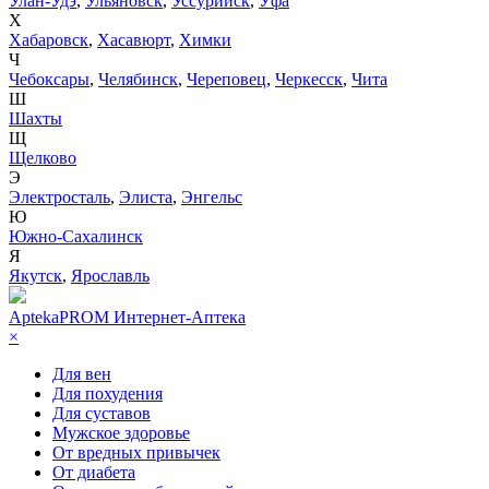
Улан-Удэ
,
Ульяновск
,
Уссурийск
,
Уфа
Х
Хабаровск
,
Хасавюрт
,
Химки
Ч
Чебоксары
,
Челябинск
,
Череповец
,
Черкесск
,
Чита
Ш
Шахты
Щ
Щелково
Э
Электросталь
,
Элиста
,
Энгельс
Ю
Южно-Сахалинск
Я
Якутск
,
Ярославль
AptekaPROM
Интернет-Аптека
×
Для вен
Для похудения
Для суставов
Мужское здоровье
От вредных привычек
От диабета