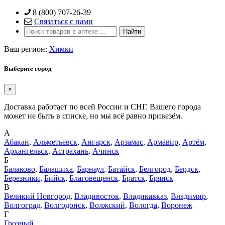
Skip
8 (800) 707-26-39
to
Связаться с нами
content
Ваш регион:
Химки
Выберите город
×
Доставка работает по всей России и СНГ. Вашего города
может не быть в списке, но мы всё равно привезём.
А
Абакан
,
Альметьевск
,
Ангарск
,
Арзамас
,
Армавир
,
Артём
,
Архангельск
,
Астрахань
,
Ачинск
Б
Балаково
,
Балашиха
,
Барнаул
,
Батайск
,
Белгород
,
Бердск
,
Березники
,
Бийск
,
Благовещенск
,
Братск
,
Брянск
В
Великий Новгород
,
Владивосток
,
Владикавказ
,
Владимир
,
Волгоград
,
Волгодонск
,
Волжский
,
Вологда
,
Воронеж
Г
Грозный