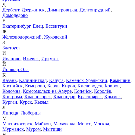
Д
Дербент
,
Дзержинск
,
Димитровград
,
Долгопрудный
,
Домодедово
Е
Екатеринбург
,
Елец
,
Ессентуки
Ж
Железнодорожный
,
Жуковский
З
Златоуст
И
Иваново
,
Ижевск
,
Иркутск
Й
Йошкар-Ола
К
Казань
,
Калининград
,
Калуга
,
Каменск-Уральский
,
Камышин
,
Каспийск
,
Кемерово
,
Керчь
,
Киров
,
Кисловодск
,
Ковров
,
Коломна
,
Комсомольск-на-Амуре
,
Копейск
,
Королёв
,
Кострома
,
Красногорск
,
Краснодар
,
Красноярск
,
Крымск
,
Курган
,
Курск
,
Кызыл
Л
Липецк
,
Люберцы
М
Магнитогорск
,
Майкоп
,
Махачкала
,
Миасс
,
Москва
,
Мурманск
,
Муром
,
Мытищи
Н