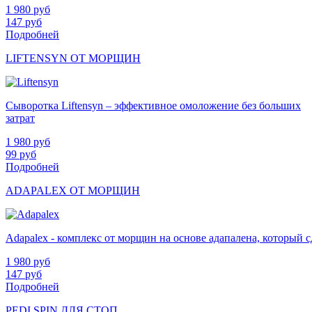
1 980
руб
147
руб
Подробней
LIFTENSYN ОТ МОРЩИН
Сыворотка Liftensyn – эффективное омоложение без больших
затрат
1 980
руб
99
руб
Подробней
ADAPALEX ОТ МОРЩИН
Adapalex - комплекс от морщин на основе адапалена, который
1 980
руб
147
руб
Подробней
PEDI SPIN ДЛЯ СТОП