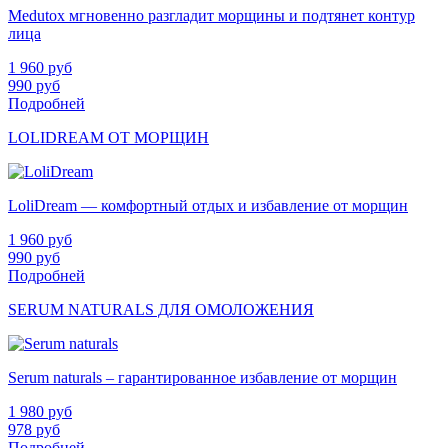
Medutox мгновенно разгладит морщины и подтянет контур
лица
1 960
руб
990
руб
Подробней
LOLIDREAM ОТ МОРЩИН
LoliDream — комфортный отдых и избавление от морщин
1 960
руб
990
руб
Подробней
SERUM NATURALS ДЛЯ ОМОЛОЖЕНИЯ
Serum naturals – гарантированное избавление от морщин
1 980
руб
978
руб
Подробней