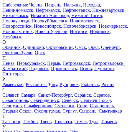
Набережные Челны
,
Назрань
,
Нальчик
,
Находка
,
Невинномысск
,
Нефтекамск
,
Нефтеюганск
,
Нижневартовск
,
Нижнекамск
,
Нижний Новгород
,
Нижний Тагил
,
Новокузнецк
,
Новокуйбышевск
,
Новомосковск
,
Новороссийск
,
Новосибирск
,
Новочебоксарск
,
Новочеркасск
,
Новошахтинск
,
Новый Уренгой
,
Ногинск
,
Норильск
,
Ноябрьск
О
Обнинск
,
Одинцово
,
Октябрьский
,
Омск
,
Орёл
,
Оренбург
,
Орехово-Зуево
,
Орск
П
Пенза
,
Первоуральск
,
Пермь
,
Петрозаводск
,
Петропавловск-
Камчатский
,
Подольск
,
Прокопьевск
,
Псков
,
Пушкино
,
Пятигорск
Р
Раменское
,
Ростов-на-Дону
,
Рубцовск
,
Рыбинск
,
Рязань
С
Салават
,
Самара
,
Санкт-Петербург
,
Саранск
,
Саратов
,
Севастополь
,
Северодвинск
,
Северск
,
Сергиев Посад
,
Серпухов
,
Симферополь
,
Смоленск
,
Сочи
,
Ставрополь
,
Старый Оскол
,
Стерлитамак
,
Сургут
,
Сызрань
,
Сыктывкар
Т
Таганрог
,
Тамбов
,
Тверь
,
Тольятти
,
Томск
,
Тула
,
Тюмень
У