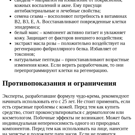
кожных воспалений и акне. Ему присущи
антибактериальные и лечебные свойства;
семена сезама – восполняют потребность в витаминах
В2, В3, Е, А. Восстанавливают поврежденные клетки
эпидермиса;
белый маис – компонент активно питает и увлажняет
кожу. Защищает от факторов внешнего воздействия;
экстракт масла розы – положительно воздействует на
регенерацию фибриллярного белка. Избавляет от
токсинов;
натуральные пептиды – приостанавливают возрастные
изменения кожи. Если верить разработчикам, то они
перепрограммируют клетки на регенерацию.
Противопоказания и ограничения
Эксперты, разработавшие формулу чудо-крема, рекомендуют
начинать использовать его с 25 лет. Не стоит применять, если
есть серьезные проблемы с кожей. Перед тем как купить
средство, стоит проконсультироваться с дерматологом или
косметологом. Побочные эффекты не возникают. Может быть
индивидуальная непереносимость одного из природных
компонентов. Перед тем как использовать на лице, нанесите
на запястье и подождите пару часов. Если не появится