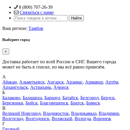
Skip
8 (800) 707-26-39
to
Связаться с нами
content
Ваш регион:
Тамбов
Выберите город
×
Доставка работает по всей России и СНГ. Вашего города
может не быть в списке, но мы всё равно привезём.
А
Абакан
,
Альметьевск
,
Ангарск
,
Арзамас
,
Армавир
,
Артём
,
Архангельск
,
Астрахань
,
Ачинск
Б
Балаково
,
Балашиха
,
Барнаул
,
Батайск
,
Белгород
,
Бердск
,
Березники
,
Бийск
,
Благовещенск
,
Братск
,
Брянск
В
Великий Новгород
,
Владивосток
,
Владикавказ
,
Владимир
,
Волгоград
,
Волгодонск
,
Волжский
,
Вологда
,
Воронеж
Г
Грозный