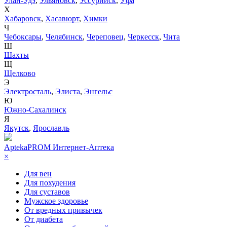
Улан-Удэ
,
Ульяновск
,
Уссурийск
,
Уфа
Х
Хабаровск
,
Хасавюрт
,
Химки
Ч
Чебоксары
,
Челябинск
,
Череповец
,
Черкесск
,
Чита
Ш
Шахты
Щ
Щелково
Э
Электросталь
,
Элиста
,
Энгельс
Ю
Южно-Сахалинск
Я
Якутск
,
Ярославль
AptekaPROM
Интернет-Аптека
×
Для вен
Для похудения
Для суставов
Мужское здоровье
От вредных привычек
От диабета