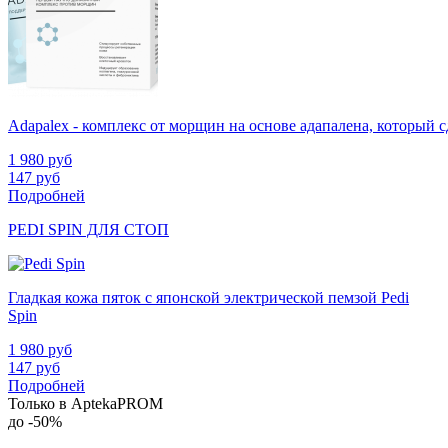
Adapalex - комплекс от морщин на основе адапалена, который
1 980
руб
147
руб
Подробней
PEDI SPIN ДЛЯ СТОП
Гладкая кожа пяток с японской электрической пемзой Pedi
Spin
1 980
руб
147
руб
Подробней
Только в AptekaPROM
до
-50%