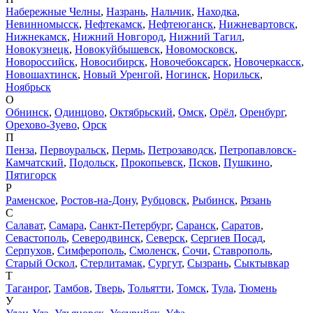
Набережные Челны
,
Назрань
,
Нальчик
,
Находка
,
Невинномысск
,
Нефтекамск
,
Нефтеюганск
,
Нижневартовск
,
Нижнекамск
,
Нижний Новгород
,
Нижний Тагил
,
Новокузнецк
,
Новокуйбышевск
,
Новомосковск
,
Новороссийск
,
Новосибирск
,
Новочебоксарск
,
Новочеркасск
,
Новошахтинск
,
Новый Уренгой
,
Ногинск
,
Норильск
,
Ноябрьск
О
Обнинск
,
Одинцово
,
Октябрьский
,
Омск
,
Орёл
,
Оренбург
,
Орехово-Зуево
,
Орск
П
Пенза
,
Первоуральск
,
Пермь
,
Петрозаводск
,
Петропавловск-
Камчатский
,
Подольск
,
Прокопьевск
,
Псков
,
Пушкино
,
Пятигорск
Р
Раменское
,
Ростов-на-Дону
,
Рубцовск
,
Рыбинск
,
Рязань
С
Салават
,
Самара
,
Санкт-Петербург
,
Саранск
,
Саратов
,
Севастополь
,
Северодвинск
,
Северск
,
Сергиев Посад
,
Серпухов
,
Симферополь
,
Смоленск
,
Сочи
,
Ставрополь
,
Старый Оскол
,
Стерлитамак
,
Сургут
,
Сызрань
,
Сыктывкар
Т
Таганрог
,
Тамбов
,
Тверь
,
Тольятти
,
Томск
,
Тула
,
Тюмень
У