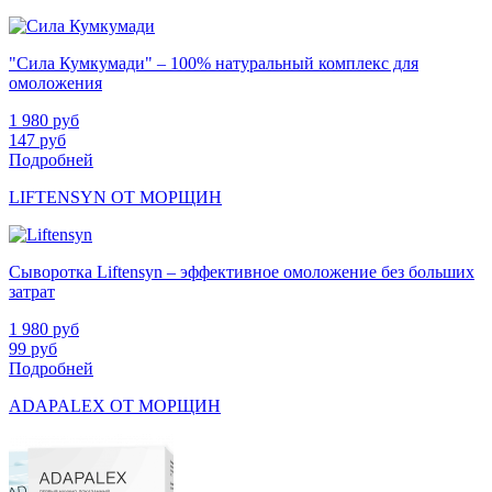
"Сила Кумкумади" – 100% натуральный комплекс для
омоложения
1 980
руб
147
руб
Подробней
LIFTENSYN ОТ МОРЩИН
Сыворотка Liftensyn – эффективное омоложение без больших
затрат
1 980
руб
99
руб
Подробней
ADAPALEX ОТ МОРЩИН