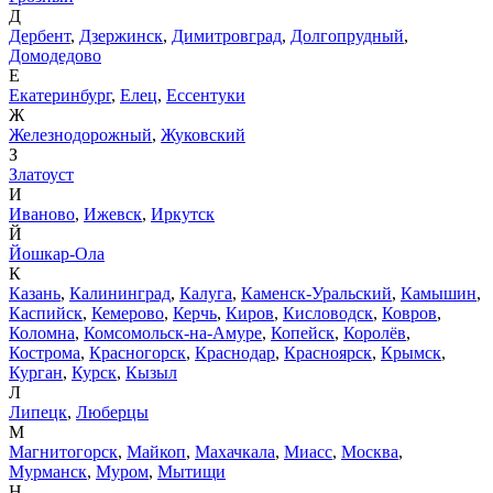
Д
Дербент
,
Дзержинск
,
Димитровград
,
Долгопрудный
,
Домодедово
Е
Екатеринбург
,
Елец
,
Ессентуки
Ж
Железнодорожный
,
Жуковский
З
Златоуст
И
Иваново
,
Ижевск
,
Иркутск
Й
Йошкар-Ола
К
Казань
,
Калининград
,
Калуга
,
Каменск-Уральский
,
Камышин
,
Каспийск
,
Кемерово
,
Керчь
,
Киров
,
Кисловодск
,
Ковров
,
Коломна
,
Комсомольск-на-Амуре
,
Копейск
,
Королёв
,
Кострома
,
Красногорск
,
Краснодар
,
Красноярск
,
Крымск
,
Курган
,
Курск
,
Кызыл
Л
Липецк
,
Люберцы
М
Магнитогорск
,
Майкоп
,
Махачкала
,
Миасс
,
Москва
,
Мурманск
,
Муром
,
Мытищи
Н