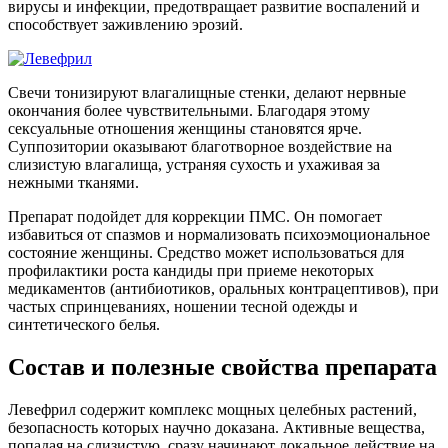
вирусы и инфекции, предотвращает развитие воспалений и
способствует заживлению эрозий.
Свечи тонизируют влагалищные стенки, делают нервные
окончания более чувствительными. Благодаря этому
сексуальные отношения женщины становятся ярче.
Суппозитории оказывают благотворное воздействие на
слизистую влагалища, устраняя сухость и ухаживая за
нежными тканями.
Препарат подойдет для коррекции ПМС. Он помогает
избавиться от спазмов и нормализовать психоэмоциональное
состояние женщины. Средство может использоваться для
профилактики роста кандиды при приеме некоторых
медикаментов (антибиотиков, оральных контрацептивов), при
частых спринцеваниях, ношении тесной одежды и
синтетического белья.
Состав и полезные свойства препарата
Левефрил содержит комплекс мощных целебных растений,
безопасность которых научно доказана. Активные вещества,
попадая на слизистую, сразу начинают локальное действие на