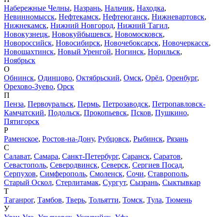
Набережные Челны
,
Назрань
,
Нальчик
,
Находка
,
Невинномысск
,
Нефтекамск
,
Нефтеюганск
,
Нижневартовск
,
Нижнекамск
,
Нижний Новгород
,
Нижний Тагил
,
Новокузнецк
,
Новокуйбышевск
,
Новомосковск
,
Новороссийск
,
Новосибирск
,
Новочебоксарск
,
Новочеркасск
,
Новошахтинск
,
Новый Уренгой
,
Ногинск
,
Норильск
,
Ноябрьск
О
Обнинск
,
Одинцово
,
Октябрьский
,
Омск
,
Орёл
,
Оренбург
,
Орехово-Зуево
,
Орск
П
Пенза
,
Первоуральск
,
Пермь
,
Петрозаводск
,
Петропавловск-
Камчатский
,
Подольск
,
Прокопьевск
,
Псков
,
Пушкино
,
Пятигорск
Р
Раменское
,
Ростов-на-Дону
,
Рубцовск
,
Рыбинск
,
Рязань
С
Салават
,
Самара
,
Санкт-Петербург
,
Саранск
,
Саратов
,
Севастополь
,
Северодвинск
,
Северск
,
Сергиев Посад
,
Серпухов
,
Симферополь
,
Смоленск
,
Сочи
,
Ставрополь
,
Старый Оскол
,
Стерлитамак
,
Сургут
,
Сызрань
,
Сыктывкар
Т
Таганрог
,
Тамбов
,
Тверь
,
Тольятти
,
Томск
,
Тула
,
Тюмень
У