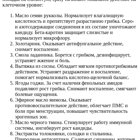
клеточном уровне:
Масло семян рукколы. Нормализует влагалищную
кислотность и препятствует разрастанию грибка. Серо-
и азотсодержащие соединения в их составе уничтожают
кандиду. Бета-каротин защищает слизистые и
нормализует микрофлору.
Золотарник. Оказывает антифунгальное действие,
снимает воспаление.
Смола ладанника. Борется с грибком, дезинфицирует,
устраняет жжение и боль.
Вытяжка из сосны. Обладает мягким противогрибковым
действием. Устраняет раздражение и воспаление,
помогает нормализовать кислотно-щелочной баланс.
Ягоды годжи. За счет наличия фенольных амидов
подавляют рост грибка. Снимают воспаление, смягчают
болевые ощущения.
Эфирное масло мимозы. Оказывает
противовоспалительное действие, облегчает ПМС и
боли при менструации, повышает чувствительность
эрогенных зон.
Масло черного тмина. Стимулирует работу иммунной
системы, ингибирует рост кандиды.
Экстракты толокнянки, солодки и стальника.
Природные антисептики. Содержат сапонины, которые