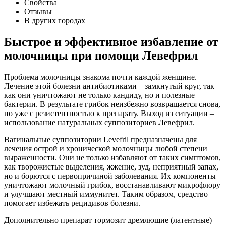
Свойства
Отзывы
В других городах
Быстрое и эффективное избавление от
молочницы при помощи Левефрил
Проблема молочницы знакома почти каждой женщине.
Лечение этой болезни антибиотиками – замкнутый круг, так
как они уничтожают не только кандиду, но и полезные
бактерии. В результате грибок неизбежно возвращается снова,
но уже с резистентностью к препарату. Выход из ситуации –
использование натуральных суппозиториев Левефрил.
Вагинальные суппозитории Levefril предназначены для
лечения острой и хронической молочницы любой степени
выраженности. Они не только избавляют от таких симптомов,
как творожистые выделения, жжение, зуд, неприятный запах,
но и борются с первопричиной заболевания. Их компоненты
уничтожают молочный грибок, восстанавливают микрофлору
и улучшают местный иммунитет. Таким образом, средство
помогает избежать рецидивов болезни.
Дополнительно препарат тормозит дремлющие (латентные)