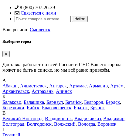
Skip
8 (800) 707-26-39
to
Связаться с нами
content
Ваш регион:
Смоленск
Выберите город
×
Доставка работает по всей России и СНГ. Вашего города
может не быть в списке, но мы всё равно привезём.
А
Абакан
,
Альметьевск
,
Ангарск
,
Арзамас
,
Армавир
,
Артём
,
Архангельск
,
Астрахань
,
Ачинск
Б
Балаково
,
Балашиха
,
Барнаул
,
Батайск
,
Белгород
,
Бердск
,
Березники
,
Бийск
,
Благовещенск
,
Братск
,
Брянск
В
Великий Новгород
,
Владивосток
,
Владикавказ
,
Владимир
,
Волгоград
,
Волгодонск
,
Волжский
,
Вологда
,
Воронеж
Г
Грозный