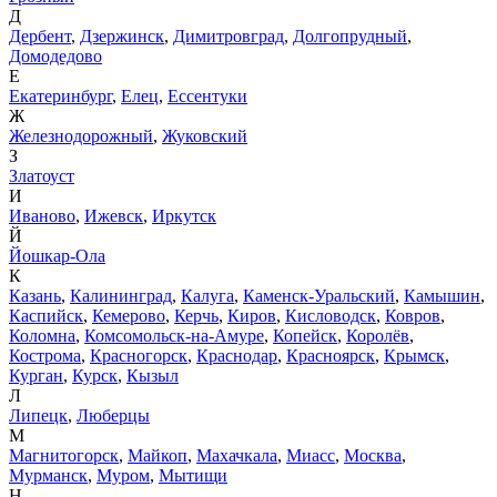
Д
Дербент
,
Дзержинск
,
Димитровград
,
Долгопрудный
,
Домодедово
Е
Екатеринбург
,
Елец
,
Ессентуки
Ж
Железнодорожный
,
Жуковский
З
Златоуст
И
Иваново
,
Ижевск
,
Иркутск
Й
Йошкар-Ола
К
Казань
,
Калининград
,
Калуга
,
Каменск-Уральский
,
Камышин
,
Каспийск
,
Кемерово
,
Керчь
,
Киров
,
Кисловодск
,
Ковров
,
Коломна
,
Комсомольск-на-Амуре
,
Копейск
,
Королёв
,
Кострома
,
Красногорск
,
Краснодар
,
Красноярск
,
Крымск
,
Курган
,
Курск
,
Кызыл
Л
Липецк
,
Люберцы
М
Магнитогорск
,
Майкоп
,
Махачкала
,
Миасс
,
Москва
,
Мурманск
,
Муром
,
Мытищи
Н