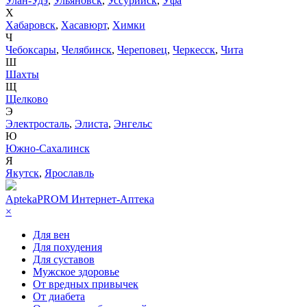
Улан-Удэ
,
Ульяновск
,
Уссурийск
,
Уфа
Х
Хабаровск
,
Хасавюрт
,
Химки
Ч
Чебоксары
,
Челябинск
,
Череповец
,
Черкесск
,
Чита
Ш
Шахты
Щ
Щелково
Э
Электросталь
,
Элиста
,
Энгельс
Ю
Южно-Сахалинск
Я
Якутск
,
Ярославль
AptekaPROM
Интернет-Аптека
×
Для вен
Для похудения
Для суставов
Мужское здоровье
От вредных привычек
От диабета