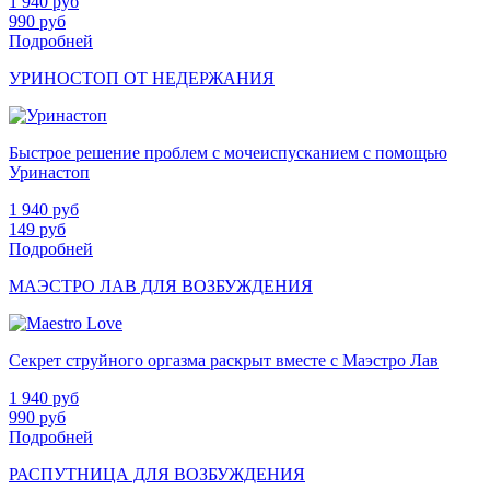
1 940
руб
990
руб
Подробней
УРИНОСТОП ОТ НЕДЕРЖАНИЯ
Быстрое решение проблем с мочеиспусканием с помощью
Уринастоп
1 940
руб
149
руб
Подробней
МАЭСТРО ЛАВ ДЛЯ ВОЗБУЖДЕНИЯ
Секрет струйного оргазма раскрыт вместе с Маэстро Лав
1 940
руб
990
руб
Подробней
РАСПУТНИЦА ДЛЯ ВОЗБУЖДЕНИЯ