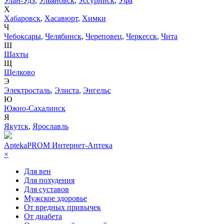
Улан-Удэ
,
Ульяновск
,
Уссурийск
,
Уфа
Х
Хабаровск
,
Хасавюрт
,
Химки
Ч
Чебоксары
,
Челябинск
,
Череповец
,
Черкесск
,
Чита
Ш
Шахты
Щ
Щелково
Э
Электросталь
,
Элиста
,
Энгельс
Ю
Южно-Сахалинск
Я
Якутск
,
Ярославль
AptekaPROM
Интернет-Аптека
×
Для вен
Для похудения
Для суставов
Мужское здоровье
От вредных привычек
От диабета