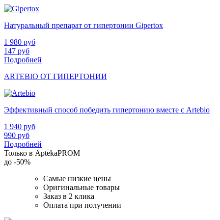
Натуральный препарат от гипертонии Gipertox
1 980
руб
147
руб
Подробней
ARTEBIO ОТ ГИПЕРТОНИИ
Эффективный способ победить гипертонию вместе с Artebio
1 940
руб
990
руб
Подробней
Только в AptekaPROM
до
-50%
Самые низкие цены
Оригинальные товары
Заказ в 2 клика
Оплата при получении