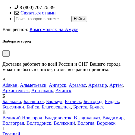
Skip
8 (800) 707-26-39
to
Связаться с нами
content
Ваш регион:
Комсомольск-на-Амуре
Выберите город
×
Доставка работает по всей России и СНГ. Вашего города
может не быть в списке, но мы всё равно привезём.
А
Абакан
,
Альметьевск
,
Ангарск
,
Арзамас
,
Армавир
,
Артём
,
Архангельск
,
Астрахань
,
Ачинск
Б
Балаково
,
Балашиха
,
Барнаул
,
Батайск
,
Белгород
,
Бердск
,
Березники
,
Бийск
,
Благовещенск
,
Братск
,
Брянск
В
Великий Новгород
,
Владивосток
,
Владикавказ
,
Владимир
,
Волгоград
,
Волгодонск
,
Волжский
,
Вологда
,
Воронеж
Г
Грозный