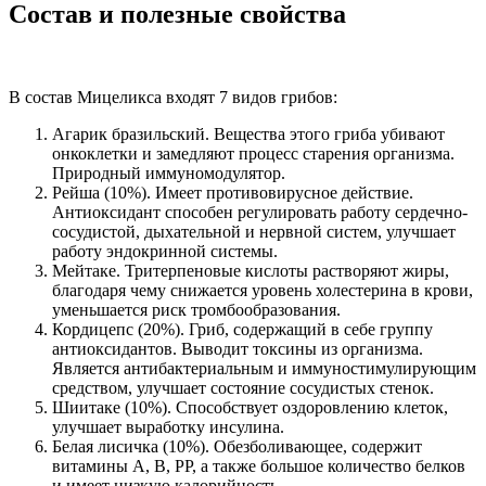
Состав и полезные свойства
В состав Мицеликса входят 7 видов грибов:
Агарик бразильский. Вещества этого гриба убивают
онкоклетки и замедляют процесс старения организма.
Природный иммуномодулятор.
Рейша (10%). Имеет противовирусное действие.
Антиоксидант способен регулировать работу сердечно-
сосудистой, дыхательной и нервной систем, улучшает
работу эндокринной системы.
Мейтаке. Тритерпеновые кислоты растворяют жиры,
благодаря чему снижается уровень холестерина в крови,
уменьшается риск тромбообразования.
Кордицепс (20%). Гриб, содержащий в себе группу
антиоксидантов. Выводит токсины из организма.
Является антибактериальным и иммуностимулирующим
средством, улучшает состояние сосудистых стенок.
Шиитаке (10%). Способствует оздоровлению клеток,
улучшает выработку инсулина.
Белая лисичка (10%). Обезболивающее, содержит
витамины А, В, РР, а также большое количество белков
и имеет низкую калорийность.