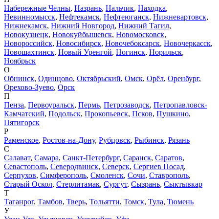
Набережные Челны
,
Назрань
,
Нальчик
,
Находка
,
Невинномысск
,
Нефтекамск
,
Нефтеюганск
,
Нижневартовск
,
Нижнекамск
,
Нижний Новгород
,
Нижний Тагил
,
Новокузнецк
,
Новокуйбышевск
,
Новомосковск
,
Новороссийск
,
Новосибирск
,
Новочебоксарск
,
Новочеркасск
,
Новошахтинск
,
Новый Уренгой
,
Ногинск
,
Норильск
,
Ноябрьск
О
Обнинск
,
Одинцово
,
Октябрьский
,
Омск
,
Орёл
,
Оренбург
,
Орехово-Зуево
,
Орск
П
Пенза
,
Первоуральск
,
Пермь
,
Петрозаводск
,
Петропавловск-
Камчатский
,
Подольск
,
Прокопьевск
,
Псков
,
Пушкино
,
Пятигорск
Р
Раменское
,
Ростов-на-Дону
,
Рубцовск
,
Рыбинск
,
Рязань
С
Салават
,
Самара
,
Санкт-Петербург
,
Саранск
,
Саратов
,
Севастополь
,
Северодвинск
,
Северск
,
Сергиев Посад
,
Серпухов
,
Симферополь
,
Смоленск
,
Сочи
,
Ставрополь
,
Старый Оскол
,
Стерлитамак
,
Сургут
,
Сызрань
,
Сыктывкар
Т
Таганрог
,
Тамбов
,
Тверь
,
Тольятти
,
Томск
,
Тула
,
Тюмень
У