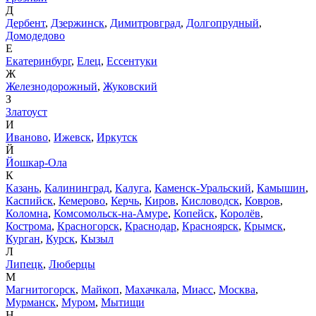
Д
Дербент
,
Дзержинск
,
Димитровград
,
Долгопрудный
,
Домодедово
Е
Екатеринбург
,
Елец
,
Ессентуки
Ж
Железнодорожный
,
Жуковский
З
Златоуст
И
Иваново
,
Ижевск
,
Иркутск
Й
Йошкар-Ола
К
Казань
,
Калининград
,
Калуга
,
Каменск-Уральский
,
Камышин
,
Каспийск
,
Кемерово
,
Керчь
,
Киров
,
Кисловодск
,
Ковров
,
Коломна
,
Комсомольск-на-Амуре
,
Копейск
,
Королёв
,
Кострома
,
Красногорск
,
Краснодар
,
Красноярск
,
Крымск
,
Курган
,
Курск
,
Кызыл
Л
Липецк
,
Люберцы
М
Магнитогорск
,
Майкоп
,
Махачкала
,
Миасс
,
Москва
,
Мурманск
,
Муром
,
Мытищи
Н