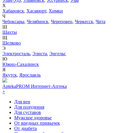
Улан-Удэ
,
Ульяновск
,
Уссурийск
,
Уфа
Х
Хабаровск
,
Хасавюрт
,
Химки
Ч
Чебоксары
,
Челябинск
,
Череповец
,
Черкесск
,
Чита
Ш
Шахты
Щ
Щелково
Э
Электросталь
,
Элиста
,
Энгельс
Ю
Южно-Сахалинск
Я
Якутск
,
Ярославль
AptekaPROM
Интернет-Аптека
×
Для вен
Для похудения
Для суставов
Мужское здоровье
От вредных привычек
От диабета