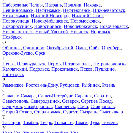
Набережные Челны
,
Назрань
,
Нальчик
,
Находка
,
Невинномысск
,
Нефтекамск
,
Нефтеюганск
,
Нижневартовск
,
Нижнекамск
,
Нижний Новгород
,
Нижний Тагил
,
Новокузнецк
,
Новокуйбышевск
,
Новомосковск
,
Новороссийск
,
Новосибирск
,
Новочебоксарск
,
Новочеркасск
,
Новошахтинск
,
Новый Уренгой
,
Ногинск
,
Норильск
,
Ноябрьск
О
Обнинск
,
Одинцово
,
Октябрьский
,
Омск
,
Орёл
,
Оренбург
,
Орехово-Зуево
,
Орск
П
Пенза
,
Первоуральск
,
Пермь
,
Петрозаводск
,
Петропавловск-
Камчатский
,
Подольск
,
Прокопьевск
,
Псков
,
Пушкино
,
Пятигорск
Р
Раменское
,
Ростов-на-Дону
,
Рубцовск
,
Рыбинск
,
Рязань
С
Салават
,
Самара
,
Санкт-Петербург
,
Саранск
,
Саратов
,
Севастополь
,
Северодвинск
,
Северск
,
Сергиев Посад
,
Серпухов
,
Симферополь
,
Смоленск
,
Сочи
,
Ставрополь
,
Старый Оскол
,
Стерлитамак
,
Сургут
,
Сызрань
,
Сыктывкар
Т
Таганрог
,
Тамбов
,
Тверь
,
Тольятти
,
Томск
,
Тула
,
Тюмень
У