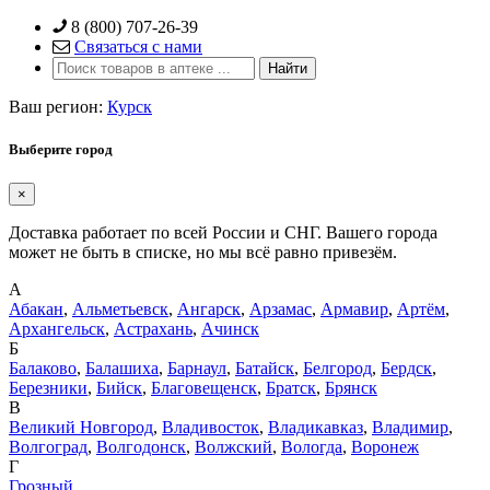
Skip
8 (800) 707-26-39
to
Связаться с нами
content
Ваш регион:
Курск
Выберите город
×
Доставка работает по всей России и СНГ. Вашего города
может не быть в списке, но мы всё равно привезём.
А
Абакан
,
Альметьевск
,
Ангарск
,
Арзамас
,
Армавир
,
Артём
,
Архангельск
,
Астрахань
,
Ачинск
Б
Балаково
,
Балашиха
,
Барнаул
,
Батайск
,
Белгород
,
Бердск
,
Березники
,
Бийск
,
Благовещенск
,
Братск
,
Брянск
В
Великий Новгород
,
Владивосток
,
Владикавказ
,
Владимир
,
Волгоград
,
Волгодонск
,
Волжский
,
Вологда
,
Воронеж
Г
Грозный