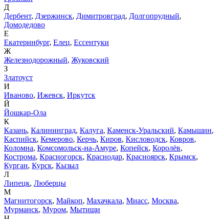
Д
Дербент
,
Дзержинск
,
Димитровград
,
Долгопрудный
,
Домодедово
Е
Екатеринбург
,
Елец
,
Ессентуки
Ж
Железнодорожный
,
Жуковский
З
Златоуст
И
Иваново
,
Ижевск
,
Иркутск
Й
Йошкар-Ола
К
Казань
,
Калининград
,
Калуга
,
Каменск-Уральский
,
Камышин
,
Каспийск
,
Кемерово
,
Керчь
,
Киров
,
Кисловодск
,
Ковров
,
Коломна
,
Комсомольск-на-Амуре
,
Копейск
,
Королёв
,
Кострома
,
Красногорск
,
Краснодар
,
Красноярск
,
Крымск
,
Курган
,
Курск
,
Кызыл
Л
Липецк
,
Люберцы
М
Магнитогорск
,
Майкоп
,
Махачкала
,
Миасс
,
Москва
,
Мурманск
,
Муром
,
Мытищи
Н