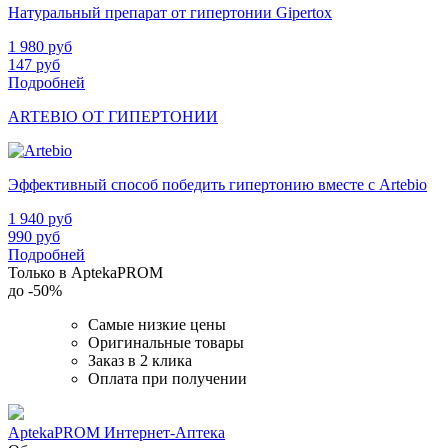
Натуральный препарат от гипертонии Gipertox
1 980
руб
147
руб
Подробней
ARTEBIO ОТ ГИПЕРТОНИИ
Эффективный способ победить гипертонию вместе с Artebio
1 940
руб
990
руб
Подробней
Только в AptekaPROM
до
-50%
Самые низкие цены
Оригинальные товары
Заказ в 2 клика
Оплата при получении
AptekaPROM
Интернет-Аптека