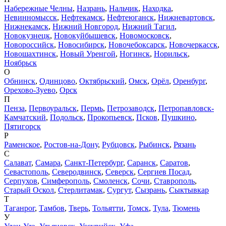
Набережные Челны
,
Назрань
,
Нальчик
,
Находка
,
Невинномысск
,
Нефтекамск
,
Нефтеюганск
,
Нижневартовск
,
Нижнекамск
,
Нижний Новгород
,
Нижний Тагил
,
Новокузнецк
,
Новокуйбышевск
,
Новомосковск
,
Новороссийск
,
Новосибирск
,
Новочебоксарск
,
Новочеркасск
,
Новошахтинск
,
Новый Уренгой
,
Ногинск
,
Норильск
,
Ноябрьск
О
Обнинск
,
Одинцово
,
Октябрьский
,
Омск
,
Орёл
,
Оренбург
,
Орехово-Зуево
,
Орск
П
Пенза
,
Первоуральск
,
Пермь
,
Петрозаводск
,
Петропавловск-
Камчатский
,
Подольск
,
Прокопьевск
,
Псков
,
Пушкино
,
Пятигорск
Р
Раменское
,
Ростов-на-Дону
,
Рубцовск
,
Рыбинск
,
Рязань
С
Салават
,
Самара
,
Санкт-Петербург
,
Саранск
,
Саратов
,
Севастополь
,
Северодвинск
,
Северск
,
Сергиев Посад
,
Серпухов
,
Симферополь
,
Смоленск
,
Сочи
,
Ставрополь
,
Старый Оскол
,
Стерлитамак
,
Сургут
,
Сызрань
,
Сыктывкар
Т
Таганрог
,
Тамбов
,
Тверь
,
Тольятти
,
Томск
,
Тула
,
Тюмень
У