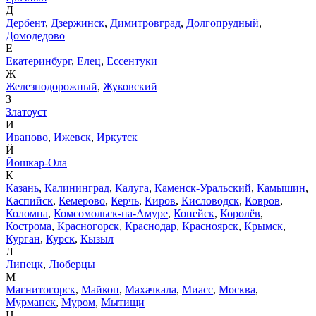
Д
Дербент
,
Дзержинск
,
Димитровград
,
Долгопрудный
,
Домодедово
Е
Екатеринбург
,
Елец
,
Ессентуки
Ж
Железнодорожный
,
Жуковский
З
Златоуст
И
Иваново
,
Ижевск
,
Иркутск
Й
Йошкар-Ола
К
Казань
,
Калининград
,
Калуга
,
Каменск-Уральский
,
Камышин
,
Каспийск
,
Кемерово
,
Керчь
,
Киров
,
Кисловодск
,
Ковров
,
Коломна
,
Комсомольск-на-Амуре
,
Копейск
,
Королёв
,
Кострома
,
Красногорск
,
Краснодар
,
Красноярск
,
Крымск
,
Курган
,
Курск
,
Кызыл
Л
Липецк
,
Люберцы
М
Магнитогорск
,
Майкоп
,
Махачкала
,
Миасс
,
Москва
,
Мурманск
,
Муром
,
Мытищи
Н