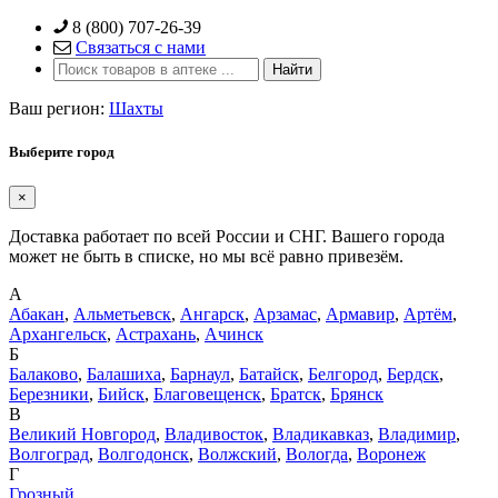
Skip
8 (800) 707-26-39
to
Связаться с нами
content
Ваш регион:
Шахты
Выберите город
×
Доставка работает по всей России и СНГ. Вашего города
может не быть в списке, но мы всё равно привезём.
А
Абакан
,
Альметьевск
,
Ангарск
,
Арзамас
,
Армавир
,
Артём
,
Архангельск
,
Астрахань
,
Ачинск
Б
Балаково
,
Балашиха
,
Барнаул
,
Батайск
,
Белгород
,
Бердск
,
Березники
,
Бийск
,
Благовещенск
,
Братск
,
Брянск
В
Великий Новгород
,
Владивосток
,
Владикавказ
,
Владимир
,
Волгоград
,
Волгодонск
,
Волжский
,
Вологда
,
Воронеж
Г
Грозный