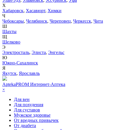
Улан-Удэ
,
Ульяновск
,
Уссурийск
,
Уфа
Х
Хабаровск
,
Хасавюрт
,
Химки
Ч
Чебоксары
,
Челябинск
,
Череповец
,
Черкесск
,
Чита
Ш
Шахты
Щ
Щелково
Э
Электросталь
,
Элиста
,
Энгельс
Ю
Южно-Сахалинск
Я
Якутск
,
Ярославль
AptekaPROM
Интернет-Аптека
×
Для вен
Для похудения
Для суставов
Мужское здоровье
От вредных привычек
От диабета