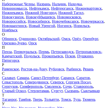
Набережные Челны
,
Назрань
,
Нальчик
,
Находка
,
Невинномысск
,
Нефтекамск
,
Нефтеюганск
,
Нижневартовск
,
Нижнекамск
,
Нижний Новгород
,
Нижний Тагил
,
Новокузнецк
,
Новокуйбышевск
,
Новомосковск
,
Новороссийск
,
Новосибирск
,
Новочебоксарск
,
Новочеркасск
,
Новошахтинск
,
Новый Уренгой
,
Ногинск
,
Норильск
,
Ноябрьск
О
Обнинск
,
Одинцово
,
Октябрьский
,
Омск
,
Орёл
,
Оренбург
,
Орехово-Зуево
,
Орск
П
Пенза
,
Первоуральск
,
Пермь
,
Петрозаводск
,
Петропавловск-
Камчатский
,
Подольск
,
Прокопьевск
,
Псков
,
Пушкино
,
Пятигорск
Р
Раменское
,
Ростов-на-Дону
,
Рубцовск
,
Рыбинск
,
Рязань
С
Салават
,
Самара
,
Санкт-Петербург
,
Саранск
,
Саратов
,
Севастополь
,
Северодвинск
,
Северск
,
Сергиев Посад
,
Серпухов
,
Симферополь
,
Смоленск
,
Сочи
,
Ставрополь
,
Старый Оскол
,
Стерлитамак
,
Сургут
,
Сызрань
,
Сыктывкар
Т
Таганрог
,
Тамбов
,
Тверь
,
Тольятти
,
Томск
,
Тула
,
Тюмень
У