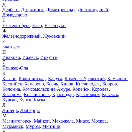
Д
Дербент
,
Дзержинск
,
Димитровград
,
Долгопрудный
,
Домодедово
Е
Екатеринбург
,
Елец
,
Ессентуки
Ж
Железнодорожный
,
Жуковский
З
Златоуст
И
Иваново
,
Ижевск
,
Иркутск
Й
Йошкар-Ола
К
Казань
,
Калининград
,
Калуга
,
Каменск-Уральский
,
Камышин
,
Каспийск
,
Кемерово
,
Керчь
,
Киров
,
Кисловодск
,
Ковров
,
Коломна
,
Комсомольск-на-Амуре
,
Копейск
,
Королёв
,
Кострома
,
Красногорск
,
Краснодар
,
Красноярск
,
Крымск
,
Курган
,
Курск
,
Кызыл
Л
Липецк
,
Люберцы
М
Магнитогорск
,
Майкоп
,
Махачкала
,
Миасс
,
Москва
,
Мурманск
,
Муром
,
Мытищи
Н