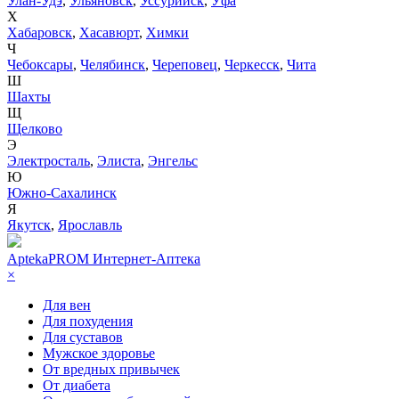
Улан-Удэ
,
Ульяновск
,
Уссурийск
,
Уфа
Х
Хабаровск
,
Хасавюрт
,
Химки
Ч
Чебоксары
,
Челябинск
,
Череповец
,
Черкесск
,
Чита
Ш
Шахты
Щ
Щелково
Э
Электросталь
,
Элиста
,
Энгельс
Ю
Южно-Сахалинск
Я
Якутск
,
Ярославль
AptekaPROM
Интернет-Аптека
×
Для вен
Для похудения
Для суставов
Мужское здоровье
От вредных привычек
От диабета