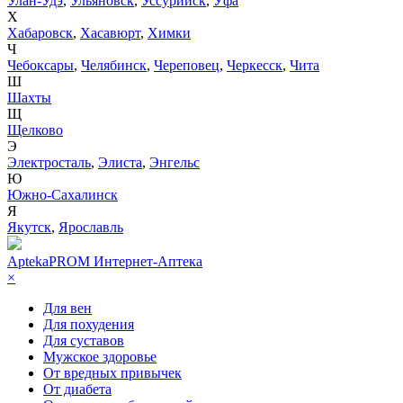
Улан-Удэ
,
Ульяновск
,
Уссурийск
,
Уфа
Х
Хабаровск
,
Хасавюрт
,
Химки
Ч
Чебоксары
,
Челябинск
,
Череповец
,
Черкесск
,
Чита
Ш
Шахты
Щ
Щелково
Э
Электросталь
,
Элиста
,
Энгельс
Ю
Южно-Сахалинск
Я
Якутск
,
Ярославль
AptekaPROM
Интернет-Аптека
×
Для вен
Для похудения
Для суставов
Мужское здоровье
От вредных привычек
От диабета