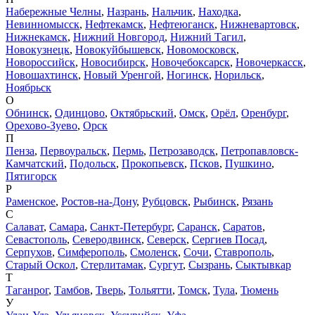
Набережные Челны
,
Назрань
,
Нальчик
,
Находка
,
Невинномысск
,
Нефтекамск
,
Нефтеюганск
,
Нижневартовск
,
Нижнекамск
,
Нижний Новгород
,
Нижний Тагил
,
Новокузнецк
,
Новокуйбышевск
,
Новомосковск
,
Новороссийск
,
Новосибирск
,
Новочебоксарск
,
Новочеркасск
,
Новошахтинск
,
Новый Уренгой
,
Ногинск
,
Норильск
,
Ноябрьск
О
Обнинск
,
Одинцово
,
Октябрьский
,
Омск
,
Орёл
,
Оренбург
,
Орехово-Зуево
,
Орск
П
Пенза
,
Первоуральск
,
Пермь
,
Петрозаводск
,
Петропавловск-
Камчатский
,
Подольск
,
Прокопьевск
,
Псков
,
Пушкино
,
Пятигорск
Р
Раменское
,
Ростов-на-Дону
,
Рубцовск
,
Рыбинск
,
Рязань
С
Салават
,
Самара
,
Санкт-Петербург
,
Саранск
,
Саратов
,
Севастополь
,
Северодвинск
,
Северск
,
Сергиев Посад
,
Серпухов
,
Симферополь
,
Смоленск
,
Сочи
,
Ставрополь
,
Старый Оскол
,
Стерлитамак
,
Сургут
,
Сызрань
,
Сыктывкар
Т
Таганрог
,
Тамбов
,
Тверь
,
Тольятти
,
Томск
,
Тула
,
Тюмень
У