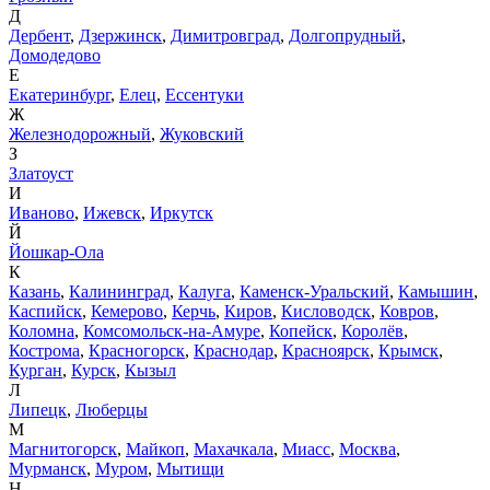
Д
Дербент
,
Дзержинск
,
Димитровград
,
Долгопрудный
,
Домодедово
Е
Екатеринбург
,
Елец
,
Ессентуки
Ж
Железнодорожный
,
Жуковский
З
Златоуст
И
Иваново
,
Ижевск
,
Иркутск
Й
Йошкар-Ола
К
Казань
,
Калининград
,
Калуга
,
Каменск-Уральский
,
Камышин
,
Каспийск
,
Кемерово
,
Керчь
,
Киров
,
Кисловодск
,
Ковров
,
Коломна
,
Комсомольск-на-Амуре
,
Копейск
,
Королёв
,
Кострома
,
Красногорск
,
Краснодар
,
Красноярск
,
Крымск
,
Курган
,
Курск
,
Кызыл
Л
Липецк
,
Люберцы
М
Магнитогорск
,
Майкоп
,
Махачкала
,
Миасс
,
Москва
,
Мурманск
,
Муром
,
Мытищи
Н