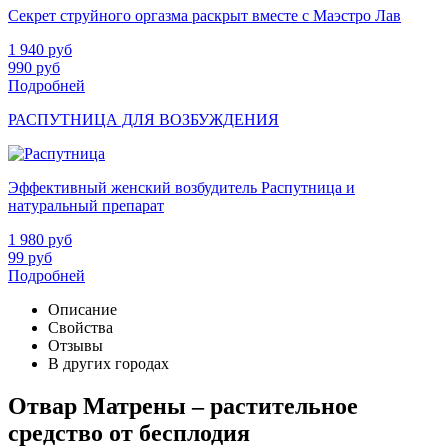
Секрет струйного оргазма раскрыт вместе с Маэстро Лав
1 940
руб
990
руб
Подробней
РАСПУТНИЦА ДЛЯ ВОЗБУЖДЕНИЯ
Эффективный женский возбудитель Распутница и
натуральный препарат
1 980
руб
99
руб
Подробней
Описание
Свойства
Отзывы
В других городах
Отвар Матрены – растительное
средство от бесплодия