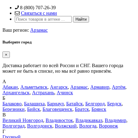
Skip
8 (800) 707-26-39
to
Связаться с нами
content
Ваш регион:
Арзамас
Выберите город
×
Доставка работает по всей России и СНГ. Вашего города
может не быть в списке, но мы всё равно привезём.
А
Абакан
,
Альметьевск
,
Ангарск
,
Арзамас
,
Армавир
,
Артём
,
Архангельск
,
Астрахань
,
Ачинск
Б
Балаково
,
Балашиха
,
Барнаул
,
Батайск
,
Белгород
,
Бердск
,
Березники
,
Бийск
,
Благовещенск
,
Братск
,
Брянск
В
Великий Новгород
,
Владивосток
,
Владикавказ
,
Владимир
,
Волгоград
,
Волгодонск
,
Волжский
,
Вологда
,
Воронеж
Г
Грозный