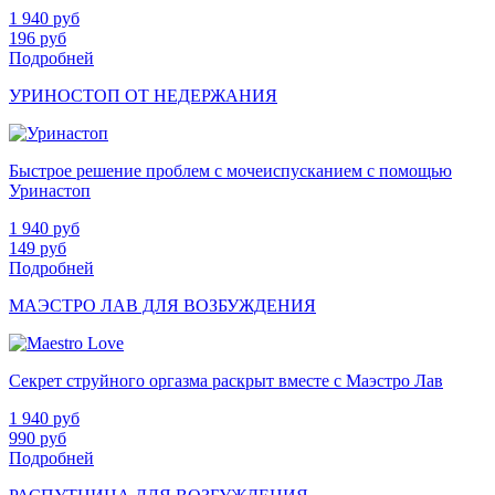
1 940
руб
196
руб
Подробней
УРИНОСТОП ОТ НЕДЕРЖАНИЯ
Быстрое решение проблем с мочеиспусканием с помощью
Уринастоп
1 940
руб
149
руб
Подробней
МАЭСТРО ЛАВ ДЛЯ ВОЗБУЖДЕНИЯ
Секрет струйного оргазма раскрыт вместе с Маэстро Лав
1 940
руб
990
руб
Подробней