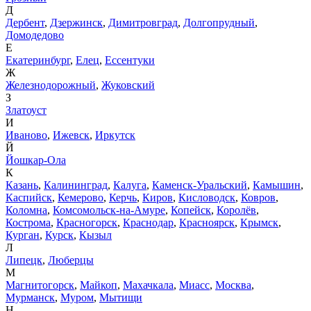
Д
Дербент
,
Дзержинск
,
Димитровград
,
Долгопрудный
,
Домодедово
Е
Екатеринбург
,
Елец
,
Ессентуки
Ж
Железнодорожный
,
Жуковский
З
Златоуст
И
Иваново
,
Ижевск
,
Иркутск
Й
Йошкар-Ола
К
Казань
,
Калининград
,
Калуга
,
Каменск-Уральский
,
Камышин
,
Каспийск
,
Кемерово
,
Керчь
,
Киров
,
Кисловодск
,
Ковров
,
Коломна
,
Комсомольск-на-Амуре
,
Копейск
,
Королёв
,
Кострома
,
Красногорск
,
Краснодар
,
Красноярск
,
Крымск
,
Курган
,
Курск
,
Кызыл
Л
Липецк
,
Люберцы
М
Магнитогорск
,
Майкоп
,
Махачкала
,
Миасс
,
Москва
,
Мурманск
,
Муром
,
Мытищи
Н