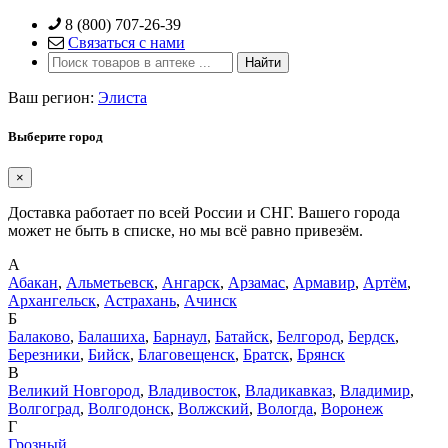
Skip
8 (800) 707-26-39
to
Связаться с нами
content
Ваш регион:
Элиста
Выберите город
×
Доставка работает по всей России и СНГ. Вашего города
может не быть в списке, но мы всё равно привезём.
А
Абакан
,
Альметьевск
,
Ангарск
,
Арзамас
,
Армавир
,
Артём
,
Архангельск
,
Астрахань
,
Ачинск
Б
Балаково
,
Балашиха
,
Барнаул
,
Батайск
,
Белгород
,
Бердск
,
Березники
,
Бийск
,
Благовещенск
,
Братск
,
Брянск
В
Великий Новгород
,
Владивосток
,
Владикавказ
,
Владимир
,
Волгоград
,
Волгодонск
,
Волжский
,
Вологда
,
Воронеж
Г
Грозный