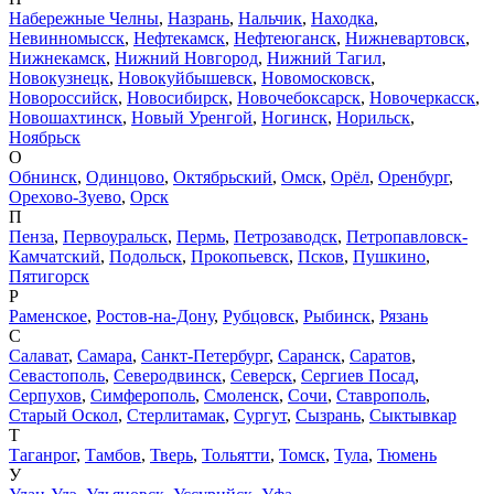
Набережные Челны
,
Назрань
,
Нальчик
,
Находка
,
Невинномысск
,
Нефтекамск
,
Нефтеюганск
,
Нижневартовск
,
Нижнекамск
,
Нижний Новгород
,
Нижний Тагил
,
Новокузнецк
,
Новокуйбышевск
,
Новомосковск
,
Новороссийск
,
Новосибирск
,
Новочебоксарск
,
Новочеркасск
,
Новошахтинск
,
Новый Уренгой
,
Ногинск
,
Норильск
,
Ноябрьск
О
Обнинск
,
Одинцово
,
Октябрьский
,
Омск
,
Орёл
,
Оренбург
,
Орехово-Зуево
,
Орск
П
Пенза
,
Первоуральск
,
Пермь
,
Петрозаводск
,
Петропавловск-
Камчатский
,
Подольск
,
Прокопьевск
,
Псков
,
Пушкино
,
Пятигорск
Р
Раменское
,
Ростов-на-Дону
,
Рубцовск
,
Рыбинск
,
Рязань
С
Салават
,
Самара
,
Санкт-Петербург
,
Саранск
,
Саратов
,
Севастополь
,
Северодвинск
,
Северск
,
Сергиев Посад
,
Серпухов
,
Симферополь
,
Смоленск
,
Сочи
,
Ставрополь
,
Старый Оскол
,
Стерлитамак
,
Сургут
,
Сызрань
,
Сыктывкар
Т
Таганрог
,
Тамбов
,
Тверь
,
Тольятти
,
Томск
,
Тула
,
Тюмень
У