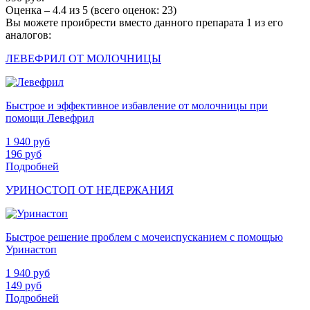
Оценка –
4.4
из
5
(всего оценок:
23
)
Вы можете проибрести вместо данного препарата 1 из его
аналогов:
ЛЕВЕФРИЛ ОТ МОЛОЧНИЦЫ
Быстрое и эффективное избавление от молочницы при
помощи Левефрил
1 940
руб
196
руб
Подробней
УРИНОСТОП ОТ НЕДЕРЖАНИЯ
Быстрое решение проблем с мочеиспусканием с помощью
Уринастоп
1 940
руб
149
руб
Подробней