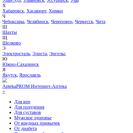
Улан-Удэ
,
Ульяновск
,
Уссурийск
,
Уфа
Х
Хабаровск
,
Хасавюрт
,
Химки
Ч
Чебоксары
,
Челябинск
,
Череповец
,
Черкесск
,
Чита
Ш
Шахты
Щ
Щелково
Э
Электросталь
,
Элиста
,
Энгельс
Ю
Южно-Сахалинск
Я
Якутск
,
Ярославль
AptekaPROM
Интернет-Аптека
×
Для вен
Для похудения
Для суставов
Мужское здоровье
От вредных привычек
От диабета