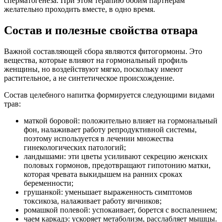
сперматогенеза. При этом терапию обоим партнерам
желательно проходить вместе, в одно время.
Состав и полезные свойства отвара
Важной составляющей сбора являются фитогормоны. Это
вещества, которые влияют на гормональный профиль
женщины, но воздействуют мягко, поскольку имеют
растительное, а не синтетическое происхождение.
Состав целебного напитка формируется следующими видами
трав:
маткой боровой: положительно влияет на гормональный
фон, налаживает работу репродуктивной системы,
поэтому используется в лечении множества
гинекологических патологий;
ландышами: эти цветы усиливают секрецию женских
половых гормонов, предотвращают гипотонию матки,
которая чревата выкидышем на ранних сроках
беременности;
грушанкой: уменьшает выраженность симптомов
токсикоза, налаживает работу яичников;
ромашкой полевой: успокаивает, борется с воспалением;
чаем каркадэ: ускоряет метаболизм, расслабляет мышцы.