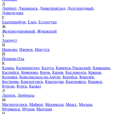
Д
Дербент
,
Дзержинск
,
Димитровград
,
Долгопрудный
,
Домодедово
Е
Екатеринбург
,
Елец
,
Ессентуки
Ж
Железнодорожный
,
Жуковский
З
Златоуст
И
Иваново
,
Ижевск
,
Иркутск
Й
Йошкар-Ола
К
Казань
,
Калининград
,
Калуга
,
Каменск-Уральский
,
Камышин
,
Каспийск
,
Кемерово
,
Керчь
,
Киров
,
Кисловодск
,
Ковров
,
Коломна
,
Комсомольск-на-Амуре
,
Копейск
,
Королёв
,
Кострома
,
Красногорск
,
Краснодар
,
Красноярск
,
Крымск
,
Курган
,
Курск
,
Кызыл
Л
Липецк
,
Люберцы
М
Магнитогорск
,
Майкоп
,
Махачкала
,
Миасс
,
Москва
,
Мурманск
,
Муром
,
Мытищи
Н