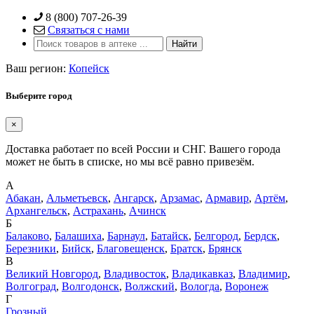
Skip
8 (800) 707-26-39
to
Связаться с нами
content
Ваш регион:
Копейск
Выберите город
×
Доставка работает по всей России и СНГ. Вашего города
может не быть в списке, но мы всё равно привезём.
А
Абакан
,
Альметьевск
,
Ангарск
,
Арзамас
,
Армавир
,
Артём
,
Архангельск
,
Астрахань
,
Ачинск
Б
Балаково
,
Балашиха
,
Барнаул
,
Батайск
,
Белгород
,
Бердск
,
Березники
,
Бийск
,
Благовещенск
,
Братск
,
Брянск
В
Великий Новгород
,
Владивосток
,
Владикавказ
,
Владимир
,
Волгоград
,
Волгодонск
,
Волжский
,
Вологда
,
Воронеж
Г
Грозный