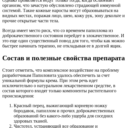
Однако проявляется недуг только тогда, когда ослабевает
организм, что зачастую обусловлено страдающей иммунной
системой. Такие кожные наросты могут образовываться на
видных местах, поражая лицо, шею, кожу рук, зону декольте и
прочие открытые части тела.
Всегда имеет место риск, что со временем папиллома из
доброкачественного состояния перейдет в злокачественное. И
это еще один существенный повод для того, чтобы как можно
быстрее начинать терапию, не откладывая ее в долгий ящик.
Состав и полезные свойства препарата
Стоит отметить, что комплексное воздействие на проблему
разработчикам Папиловита удалось обеспечить за счет
уникальной формулы крема. При этом речь идет
исключительно о натуральном лекарственном средстве, в
состав которого входят только компоненты растительного
происхождения:
Красный перец, выжигающий корневую ножку
бородавок, папиллом и прочих доброкачественных
образований без какого-либо ущерба для соседних
здоровых тканей.
Чистотел, устраняющий все образование и