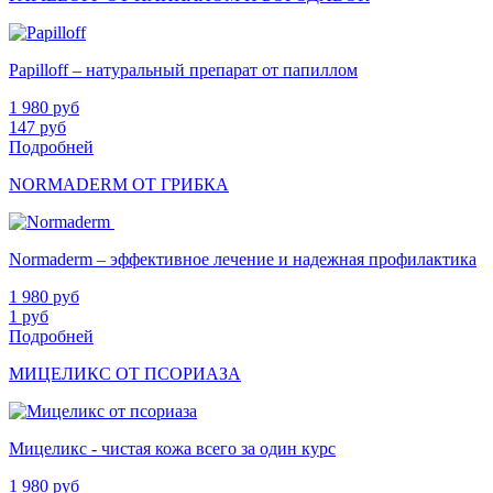
Papilloff – натуральный препарат от папиллом
1 980
руб
147
руб
Подробней
NORMADERM ОТ ГРИБКА
Normaderm – эффективное лечение и надежная профилактика
1 980
руб
1
руб
Подробней
МИЦЕЛИКС ОТ ПСОРИАЗА
Мицеликс - чистая кожа всего за один курс
1 980
руб