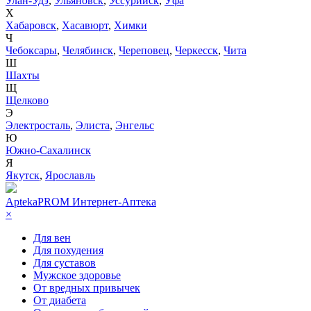
Улан-Удэ
,
Ульяновск
,
Уссурийск
,
Уфа
Х
Хабаровск
,
Хасавюрт
,
Химки
Ч
Чебоксары
,
Челябинск
,
Череповец
,
Черкесск
,
Чита
Ш
Шахты
Щ
Щелково
Э
Электросталь
,
Элиста
,
Энгельс
Ю
Южно-Сахалинск
Я
Якутск
,
Ярославль
AptekaPROM
Интернет-Аптека
×
Для вен
Для похудения
Для суставов
Мужское здоровье
От вредных привычек
От диабета