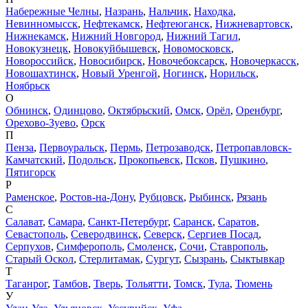
Набережные Челны
,
Назрань
,
Нальчик
,
Находка
,
Невинномысск
,
Нефтекамск
,
Нефтеюганск
,
Нижневартовск
,
Нижнекамск
,
Нижний Новгород
,
Нижний Тагил
,
Новокузнецк
,
Новокуйбышевск
,
Новомосковск
,
Новороссийск
,
Новосибирск
,
Новочебоксарск
,
Новочеркасск
,
Новошахтинск
,
Новый Уренгой
,
Ногинск
,
Норильск
,
Ноябрьск
О
Обнинск
,
Одинцово
,
Октябрьский
,
Омск
,
Орёл
,
Оренбург
,
Орехово-Зуево
,
Орск
П
Пенза
,
Первоуральск
,
Пермь
,
Петрозаводск
,
Петропавловск-
Камчатский
,
Подольск
,
Прокопьевск
,
Псков
,
Пушкино
,
Пятигорск
Р
Раменское
,
Ростов-на-Дону
,
Рубцовск
,
Рыбинск
,
Рязань
С
Салават
,
Самара
,
Санкт-Петербург
,
Саранск
,
Саратов
,
Севастополь
,
Северодвинск
,
Северск
,
Сергиев Посад
,
Серпухов
,
Симферополь
,
Смоленск
,
Сочи
,
Ставрополь
,
Старый Оскол
,
Стерлитамак
,
Сургут
,
Сызрань
,
Сыктывкар
Т
Таганрог
,
Тамбов
,
Тверь
,
Тольятти
,
Томск
,
Тула
,
Тюмень
У