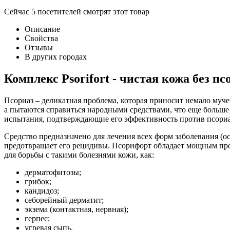
Сейчас
5
посетителей
смотрят
этот товар
Описание
Свойства
Отзывы
В других городах
Комплекс Psorifort - чистая кожа без пс
Псориаз – деликатная проблема, которая приносит немало муч
а пытаются справиться народными средствами, что еще больше
испытания, подтверждающие его эффективность против псориа
Средство предназначено для лечения всех форм заболевания (ос
предотвращает его рецидивы. Псорифорт обладает мощным про
для борьбы с такими болезнями кожи, как:
дерматофитозы;
грибок;
кандидоз;
себорейный дерматит;
экзема (контактная, нервная);
герпес;
угревая сыпь.