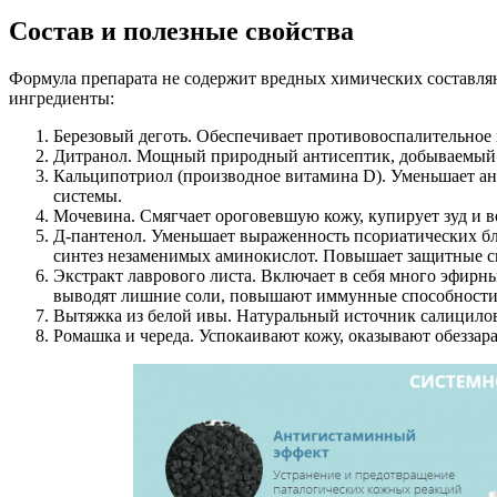
Состав и полезные свойства
Формула препарата не содержит вредных химических составляю
ингредиенты:
Березовый деготь. Обеспечивает противовоспалительное и
Дитранол. Мощный природный антисептик, добываемый и
Кальципотриол (производное витамина D). Уменьшает ан
системы.
Мочевина. Смягчает ороговевшую кожу, купирует зуд и в
Д-пантенол. Уменьшает выраженность псориатических бл
синтез незаменимых аминокислот. Повышает защитные св
Экстракт лаврового листа. Включает в себя много эфир
выводят лишние соли, повышают иммунные способности
Вытяжка из белой ивы. Натуральный источник салицилов
Ромашка и череда. Успокаивают кожу, оказывают обезза