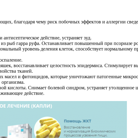
щих, благодаря чему риск побочных эффектов и аллергии сведе
 антисептическое действие, устраняет зуд.
з рыб гарра руфа. Останавливает повышенный при псориазе ро
омальный уровень деления клеток, способствует нормальному п
оспаление.
яшек, восстанавливает целостность эпидермиса. Стимулирует в
ойства тканей.
ных масел и фитонцидов, которые уничтожают патогенные микро
 организма.
ой кислоты. Снимает болевой синдром, устраняет утолщенное 
раживающее действие.