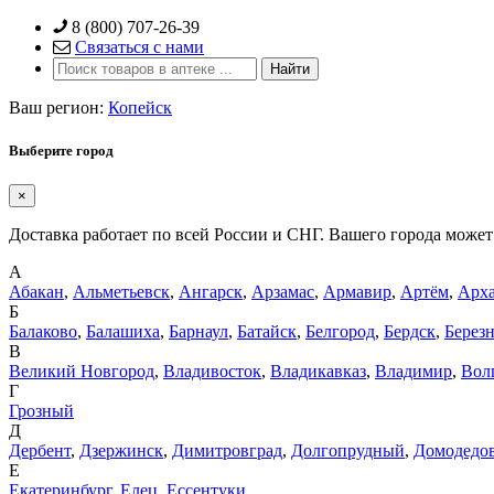
Skip
8 (800) 707-26-39
to
Связаться с нами
content
Ваш регион:
Копейск
Выберите город
×
Доставка работает по всей России и СНГ. Вашего города может 
А
Абакан
,
Альметьевск
,
Ангарск
,
Арзамас
,
Армавир
,
Артём
,
Арха
Б
Балаково
,
Балашиха
,
Барнаул
,
Батайск
,
Белгород
,
Бердск
,
Берез
В
Великий Новгород
,
Владивосток
,
Владикавказ
,
Владимир
,
Вол
Г
Грозный
Д
Дербент
,
Дзержинск
,
Димитровград
,
Долгопрудный
,
Домодедо
Е
Екатеринбург
,
Елец
,
Ессентуки