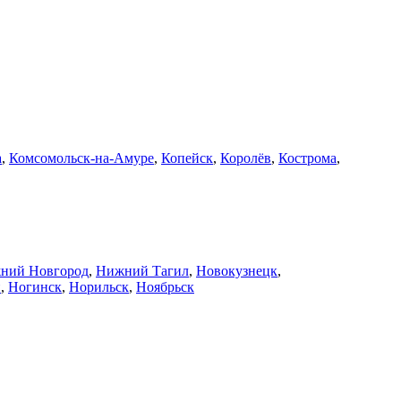
а
,
Комсомольск-на-Амуре
,
Копейск
,
Королёв
,
Кострома
,
ний Новгород
,
Нижний Тагил
,
Новокузнецк
,
й
,
Ногинск
,
Норильск
,
Ноябрьск