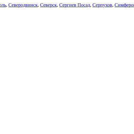
оль
,
Северодвинск
,
Северск
,
Сергиев Посад
,
Серпухов
,
Симферо