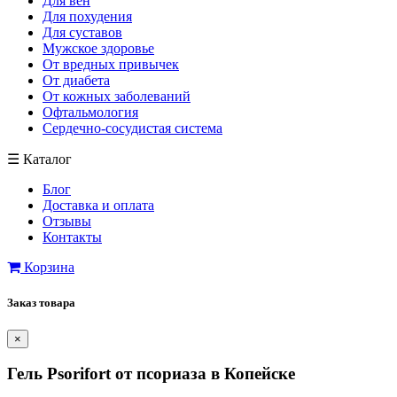
Для вен
Для похудения
Для суставов
Мужское здоровье
От вредных привычек
От диабета
От кожных заболеваний
Офтальмология
Сердечно-сосудистая система
☰
Каталог
Блог
Доставка и оплата
Отзывы
Контакты
Корзина
Заказ товара
×
Гель Psorifort от псориаза в Копейске