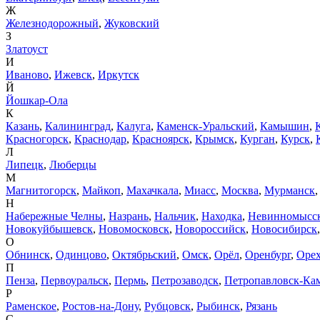
Ж
Железнодорожный
,
Жуковский
З
Златоуст
И
Иваново
,
Ижевск
,
Иркутск
Й
Йошкар-Ола
К
Казань
,
Калининград
,
Калуга
,
Каменск-Уральский
,
Камышин
,
Красногорск
,
Краснодар
,
Красноярск
,
Крымск
,
Курган
,
Курск
,
Л
Липецк
,
Люберцы
М
Магнитогорск
,
Майкоп
,
Махачкала
,
Миасс
,
Москва
,
Мурманск
Н
Набережные Челны
,
Назрань
,
Нальчик
,
Находка
,
Невинномысс
Новокуйбышевск
,
Новомосковск
,
Новороссийск
,
Новосибирск
О
Обнинск
,
Одинцово
,
Октябрьский
,
Омск
,
Орёл
,
Оренбург
,
Орех
П
Пенза
,
Первоуральск
,
Пермь
,
Петрозаводск
,
Петропавловск-Ка
Р
Раменское
,
Ростов-на-Дону
,
Рубцовск
,
Рыбинск
,
Рязань
С