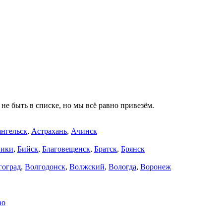
не быть в списке, но мы всё равно привезём.
нгельск
,
Астрахань
,
Ачинск
ники
,
Бийск
,
Благовещенск
,
Братск
,
Брянск
гоград
,
Волгодонск
,
Волжский
,
Вологда
,
Воронеж
во