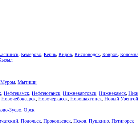
Каспийск
,
Кемерово
,
Керчь
,
Киров
,
Кисловодск
,
Ковров
,
Коломн
Кызыл
,
Муром
,
Мытищи
к
,
Нефтекамск
,
Нефтеюганск
,
Нижневартовск
,
Нижнекамск
,
Ниж
,
Новочебоксарск
,
Новочеркасск
,
Новошахтинск
,
Новый Уренго
ово-Зуево
,
Орск
мчатский
,
Подольск
,
Прокопьевск
,
Псков
,
Пушкино
,
Пятигорск