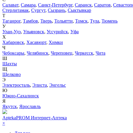
Салават
,
Самара
,
Санкт-Петербург
,
Саранск
,
Саратов
,
Севастоп
Стерлитамак
,
Сургут
,
Сызрань
,
Сыктывкар
Т
Таганрог
,
Тамбов
,
Тверь
,
Тольятти
,
Томск
,
Тула
,
Тюмень
У
Улан-Удэ
,
Ульяновск
,
Уссурийск
,
Уфа
Х
Хабаровск
,
Хасавюрт
,
Химки
Ч
Чебоксары
,
Челябинск
,
Череповец
,
Черкесск
,
Чита
Ш
Шахты
Щ
Щелково
Э
Электросталь
,
Элиста
,
Энгельс
Ю
Южно-Сахалинск
Я
Якутск
,
Ярославль
AptekaPROM
Интернет-Аптека
×