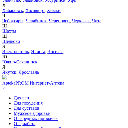
Улан-Удэ
,
Ульяновск
,
Уссурийск
,
Уфа
Х
Хабаровск
,
Хасавюрт
,
Химки
Ч
Чебоксары
,
Челябинск
,
Череповец
,
Черкесск
,
Чита
Ш
Шахты
Щ
Щелково
Э
Электросталь
,
Элиста
,
Энгельс
Ю
Южно-Сахалинск
Я
Якутск
,
Ярославль
AptekaPROM
Интернет-Аптека
×
Для вен
Для похудения
Для суставов
Мужское здоровье
От вредных привычек
От диабета