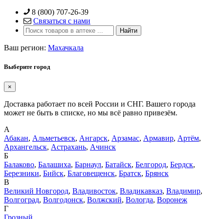
Skip
8 (800) 707-26-39
to
Связаться с нами
content
Ваш регион:
Махачкала
Выберите город
×
Доставка работает по всей России и СНГ. Вашего города
может не быть в списке, но мы всё равно привезём.
А
Абакан
,
Альметьевск
,
Ангарск
,
Арзамас
,
Армавир
,
Артём
,
Архангельск
,
Астрахань
,
Ачинск
Б
Балаково
,
Балашиха
,
Барнаул
,
Батайск
,
Белгород
,
Бердск
,
Березники
,
Бийск
,
Благовещенск
,
Братск
,
Брянск
В
Великий Новгород
,
Владивосток
,
Владикавказ
,
Владимир
,
Волгоград
,
Волгодонск
,
Волжский
,
Вологда
,
Воронеж
Г
Грозный