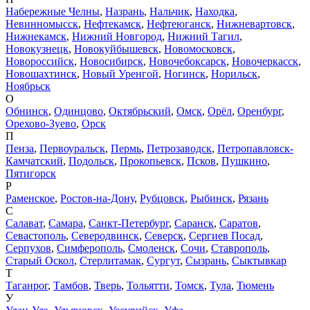
Набережные Челны
,
Назрань
,
Нальчик
,
Находка
,
Невинномысск
,
Нефтекамск
,
Нефтеюганск
,
Нижневартовск
,
Нижнекамск
,
Нижний Новгород
,
Нижний Тагил
,
Новокузнецк
,
Новокуйбышевск
,
Новомосковск
,
Новороссийск
,
Новосибирск
,
Новочебоксарск
,
Новочеркасск
,
Новошахтинск
,
Новый Уренгой
,
Ногинск
,
Норильск
,
Ноябрьск
О
Обнинск
,
Одинцово
,
Октябрьский
,
Омск
,
Орёл
,
Оренбург
,
Орехово-Зуево
,
Орск
П
Пенза
,
Первоуральск
,
Пермь
,
Петрозаводск
,
Петропавловск-
Камчатский
,
Подольск
,
Прокопьевск
,
Псков
,
Пушкино
,
Пятигорск
Р
Раменское
,
Ростов-на-Дону
,
Рубцовск
,
Рыбинск
,
Рязань
С
Салават
,
Самара
,
Санкт-Петербург
,
Саранск
,
Саратов
,
Севастополь
,
Северодвинск
,
Северск
,
Сергиев Посад
,
Серпухов
,
Симферополь
,
Смоленск
,
Сочи
,
Ставрополь
,
Старый Оскол
,
Стерлитамак
,
Сургут
,
Сызрань
,
Сыктывкар
Т
Таганрог
,
Тамбов
,
Тверь
,
Тольятти
,
Томск
,
Тула
,
Тюмень
У