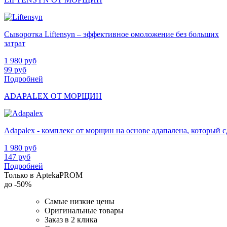
Сыворотка Liftensyn – эффективное омоложение без больших
затрат
1 980
руб
99
руб
Подробней
ADAPALEX ОТ МОРЩИН
Adapalex - комплекс от морщин на основе адапалена, который
1 980
руб
147
руб
Подробней
Только в AptekaPROM
до
-50%
Самые низкие цены
Оригинальные товары
Заказ в 2 клика