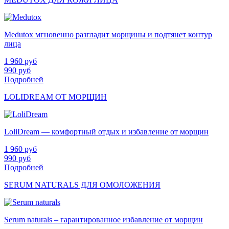
Medutox мгновенно разгладит морщины и подтянет контур
лица
1 960
руб
990
руб
Подробней
LOLIDREAM ОТ МОРЩИН
LoliDream — комфортный отдых и избавление от морщин
1 960
руб
990
руб
Подробней
SERUM NATURALS ДЛЯ ОМОЛОЖЕНИЯ
Serum naturals – гарантированное избавление от морщин