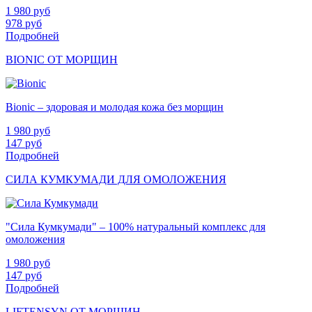
1 980
руб
978
руб
Подробней
BIONIC ОТ МОРЩИН
Bionic – здоровая и молодая кожа без морщин
1 980
руб
147
руб
Подробней
СИЛА КУМКУМАДИ ДЛЯ ОМОЛОЖЕНИЯ
"Сила Кумкумади" – 100% натуральный комплекс для
омоложения
1 980
руб
147
руб
Подробней
LIFTENSYN ОТ МОРЩИН