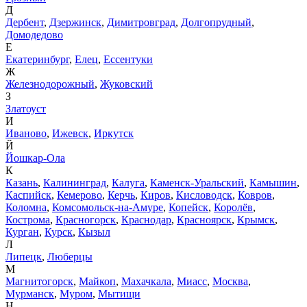
Д
Дербент
,
Дзержинск
,
Димитровград
,
Долгопрудный
,
Домодедово
Е
Екатеринбург
,
Елец
,
Ессентуки
Ж
Железнодорожный
,
Жуковский
З
Златоуст
И
Иваново
,
Ижевск
,
Иркутск
Й
Йошкар-Ола
К
Казань
,
Калининград
,
Калуга
,
Каменск-Уральский
,
Камышин
,
Каспийск
,
Кемерово
,
Керчь
,
Киров
,
Кисловодск
,
Ковров
,
Коломна
,
Комсомольск-на-Амуре
,
Копейск
,
Королёв
,
Кострома
,
Красногорск
,
Краснодар
,
Красноярск
,
Крымск
,
Курган
,
Курск
,
Кызыл
Л
Липецк
,
Люберцы
М
Магнитогорск
,
Майкоп
,
Махачкала
,
Миасс
,
Москва
,
Мурманск
,
Муром
,
Мытищи
Н