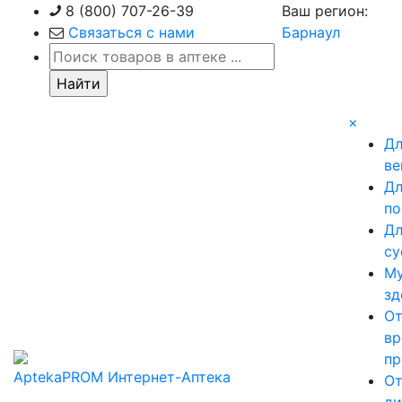
Skip
8 (800) 707-26-39
Ваш регион:
to
Связаться с нами
Барнаул
content
×
Д
ве
Д
по
Д
су
М
зд
О
вр
пр
AptekaPROM
Интернет-Аптека
О