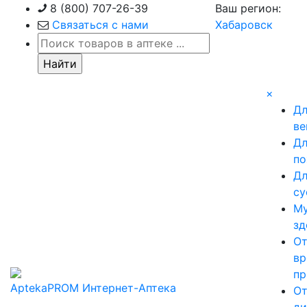
Skip
8 (800) 707-26-39
Ваш регион:
to
Связаться с нами
Хабаровск
content
×
Д
ве
Д
по
Д
су
М
зд
О
вр
пр
AptekaPROM
Интернет-Аптека
О