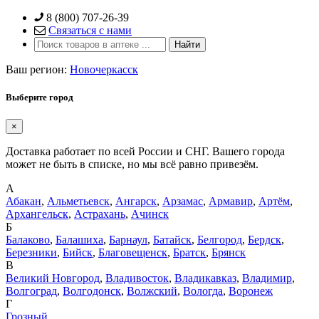
Skip
8 (800) 707-26-39
to
Связаться с нами
content
Ваш регион:
Новочеркасск
Выберите город
×
Доставка работает по всей России и СНГ. Вашего города
может не быть в списке, но мы всё равно привезём.
А
Абакан
,
Альметьевск
,
Ангарск
,
Арзамас
,
Армавир
,
Артём
,
Архангельск
,
Астрахань
,
Ачинск
Б
Балаково
,
Балашиха
,
Барнаул
,
Батайск
,
Белгород
,
Бердск
,
Березники
,
Бийск
,
Благовещенск
,
Братск
,
Брянск
В
Великий Новгород
,
Владивосток
,
Владикавказ
,
Владимир
,
Волгоград
,
Волгодонск
,
Волжский
,
Вологда
,
Воронеж
Г
Грозный