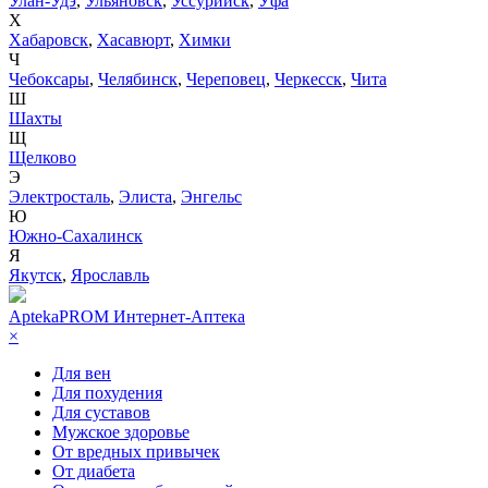
Улан-Удэ
,
Ульяновск
,
Уссурийск
,
Уфа
Х
Хабаровск
,
Хасавюрт
,
Химки
Ч
Чебоксары
,
Челябинск
,
Череповец
,
Черкесск
,
Чита
Ш
Шахты
Щ
Щелково
Э
Электросталь
,
Элиста
,
Энгельс
Ю
Южно-Сахалинск
Я
Якутск
,
Ярославль
AptekaPROM
Интернет-Аптека
×
Для вен
Для похудения
Для суставов
Мужское здоровье
От вредных привычек
От диабета