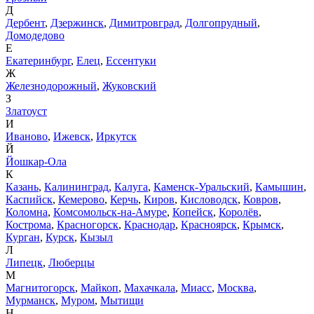
Д
Дербент
,
Дзержинск
,
Димитровград
,
Долгопрудный
,
Домодедово
Е
Екатеринбург
,
Елец
,
Ессентуки
Ж
Железнодорожный
,
Жуковский
З
Златоуст
И
Иваново
,
Ижевск
,
Иркутск
Й
Йошкар-Ола
К
Казань
,
Калининград
,
Калуга
,
Каменск-Уральский
,
Камышин
,
Каспийск
,
Кемерово
,
Керчь
,
Киров
,
Кисловодск
,
Ковров
,
Коломна
,
Комсомольск-на-Амуре
,
Копейск
,
Королёв
,
Кострома
,
Красногорск
,
Краснодар
,
Красноярск
,
Крымск
,
Курган
,
Курск
,
Кызыл
Л
Липецк
,
Люберцы
М
Магнитогорск
,
Майкоп
,
Махачкала
,
Миасс
,
Москва
,
Мурманск
,
Муром
,
Мытищи
Н