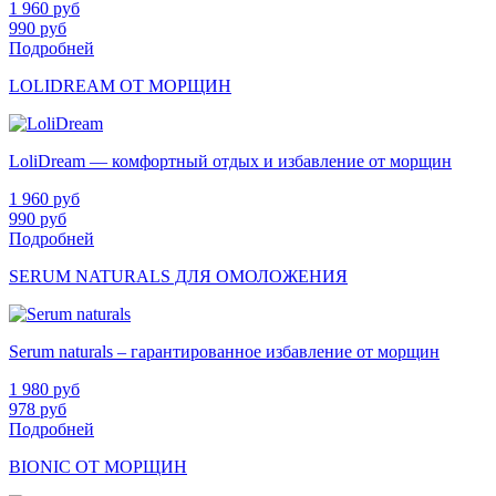
1 960
руб
990
руб
Подробней
LOLIDREAM ОТ МОРЩИН
LoliDream — комфортный отдых и избавление от морщин
1 960
руб
990
руб
Подробней
SERUM NATURALS ДЛЯ ОМОЛОЖЕНИЯ
Serum naturals – гарантированное избавление от морщин
1 980
руб
978
руб
Подробней
BIONIC ОТ МОРЩИН