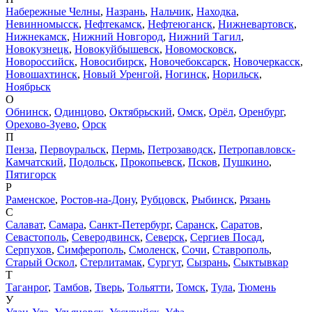
Набережные Челны
,
Назрань
,
Нальчик
,
Находка
,
Невинномысск
,
Нефтекамск
,
Нефтеюганск
,
Нижневартовск
,
Нижнекамск
,
Нижний Новгород
,
Нижний Тагил
,
Новокузнецк
,
Новокуйбышевск
,
Новомосковск
,
Новороссийск
,
Новосибирск
,
Новочебоксарск
,
Новочеркасск
,
Новошахтинск
,
Новый Уренгой
,
Ногинск
,
Норильск
,
Ноябрьск
О
Обнинск
,
Одинцово
,
Октябрьский
,
Омск
,
Орёл
,
Оренбург
,
Орехово-Зуево
,
Орск
П
Пенза
,
Первоуральск
,
Пермь
,
Петрозаводск
,
Петропавловск-
Камчатский
,
Подольск
,
Прокопьевск
,
Псков
,
Пушкино
,
Пятигорск
Р
Раменское
,
Ростов-на-Дону
,
Рубцовск
,
Рыбинск
,
Рязань
С
Салават
,
Самара
,
Санкт-Петербург
,
Саранск
,
Саратов
,
Севастополь
,
Северодвинск
,
Северск
,
Сергиев Посад
,
Серпухов
,
Симферополь
,
Смоленск
,
Сочи
,
Ставрополь
,
Старый Оскол
,
Стерлитамак
,
Сургут
,
Сызрань
,
Сыктывкар
Т
Таганрог
,
Тамбов
,
Тверь
,
Тольятти
,
Томск
,
Тула
,
Тюмень
У