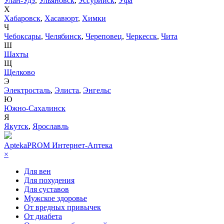
Улан-Удэ
,
Ульяновск
,
Уссурийск
,
Уфа
Х
Хабаровск
,
Хасавюрт
,
Химки
Ч
Чебоксары
,
Челябинск
,
Череповец
,
Черкесск
,
Чита
Ш
Шахты
Щ
Щелково
Э
Электросталь
,
Элиста
,
Энгельс
Ю
Южно-Сахалинск
Я
Якутск
,
Ярославль
AptekaPROM
Интернет-Аптека
×
Для вен
Для похудения
Для суставов
Мужское здоровье
От вредных привычек
От диабета