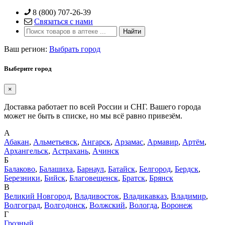
Skip
8 (800) 707-26-39
to
Связаться с нами
content
Ваш регион:
Выбрать город
Выберите город
×
Доставка работает по всей России и СНГ. Вашего города
может не быть в списке, но мы всё равно привезём.
А
Абакан
,
Альметьевск
,
Ангарск
,
Арзамас
,
Армавир
,
Артём
,
Архангельск
,
Астрахань
,
Ачинск
Б
Балаково
,
Балашиха
,
Барнаул
,
Батайск
,
Белгород
,
Бердск
,
Березники
,
Бийск
,
Благовещенск
,
Братск
,
Брянск
В
Великий Новгород
,
Владивосток
,
Владикавказ
,
Владимир
,
Волгоград
,
Волгодонск
,
Волжский
,
Вологда
,
Воронеж
Г
Грозный