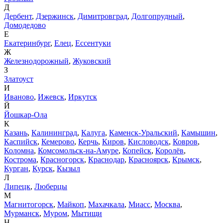
Д
Дербент
,
Дзержинск
,
Димитровград
,
Долгопрудный
,
Домодедово
Е
Екатеринбург
,
Елец
,
Ессентуки
Ж
Железнодорожный
,
Жуковский
З
Златоуст
И
Иваново
,
Ижевск
,
Иркутск
Й
Йошкар-Ола
К
Казань
,
Калининград
,
Калуга
,
Каменск-Уральский
,
Камышин
,
Каспийск
,
Кемерово
,
Керчь
,
Киров
,
Кисловодск
,
Ковров
,
Коломна
,
Комсомольск-на-Амуре
,
Копейск
,
Королёв
,
Кострома
,
Красногорск
,
Краснодар
,
Красноярск
,
Крымск
,
Курган
,
Курск
,
Кызыл
Л
Липецк
,
Люберцы
М
Магнитогорск
,
Майкоп
,
Махачкала
,
Миасс
,
Москва
,
Мурманск
,
Муром
,
Мытищи
Н