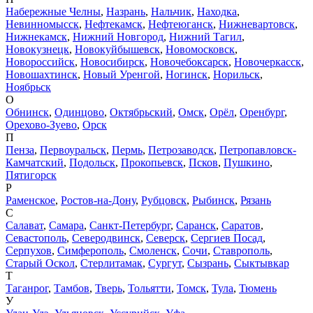
Набережные Челны
,
Назрань
,
Нальчик
,
Находка
,
Невинномысск
,
Нефтекамск
,
Нефтеюганск
,
Нижневартовск
,
Нижнекамск
,
Нижний Новгород
,
Нижний Тагил
,
Новокузнецк
,
Новокуйбышевск
,
Новомосковск
,
Новороссийск
,
Новосибирск
,
Новочебоксарск
,
Новочеркасск
,
Новошахтинск
,
Новый Уренгой
,
Ногинск
,
Норильск
,
Ноябрьск
О
Обнинск
,
Одинцово
,
Октябрьский
,
Омск
,
Орёл
,
Оренбург
,
Орехово-Зуево
,
Орск
П
Пенза
,
Первоуральск
,
Пермь
,
Петрозаводск
,
Петропавловск-
Камчатский
,
Подольск
,
Прокопьевск
,
Псков
,
Пушкино
,
Пятигорск
Р
Раменское
,
Ростов-на-Дону
,
Рубцовск
,
Рыбинск
,
Рязань
С
Салават
,
Самара
,
Санкт-Петербург
,
Саранск
,
Саратов
,
Севастополь
,
Северодвинск
,
Северск
,
Сергиев Посад
,
Серпухов
,
Симферополь
,
Смоленск
,
Сочи
,
Ставрополь
,
Старый Оскол
,
Стерлитамак
,
Сургут
,
Сызрань
,
Сыктывкар
Т
Таганрог
,
Тамбов
,
Тверь
,
Тольятти
,
Томск
,
Тула
,
Тюмень
У