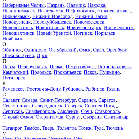
Набережные Челны
,
Назрань
,
Нальчик
,
Находка
,
Невинномысск
,
Нефтекамск
,
Нефтеюганск
,
Нижневартовск
,
Нижнекамск
,
Нижний Новгород
,
Нижний Тагил
,
Новокузнецк
,
Новокуйбышевск
,
Новомосковск
,
Новороссийск
,
Новосибирск
,
Новочебоксарск
,
Новочеркасск
,
Новошахтинск
,
Новый Уренгой
,
Ногинск
,
Норильск
,
Ноябрьск
О
Обнинск
,
Одинцово
,
Октябрьский
,
Омск
,
Орёл
,
Оренбург
,
Орехово-Зуево
,
Орск
П
Пенза
,
Первоуральск
,
Пермь
,
Петрозаводск
,
Петропавловск-
Камчатский
,
Подольск
,
Прокопьевск
,
Псков
,
Пушкино
,
Пятигорск
Р
Раменское
,
Ростов-на-Дону
,
Рубцовск
,
Рыбинск
,
Рязань
С
Салават
,
Самара
,
Санкт-Петербург
,
Саранск
,
Саратов
,
Севастополь
,
Северодвинск
,
Северск
,
Сергиев Посад
,
Серпухов
,
Симферополь
,
Смоленск
,
Сочи
,
Ставрополь
,
Старый Оскол
,
Стерлитамак
,
Сургут
,
Сызрань
,
Сыктывкар
Т
Таганрог
,
Тамбов
,
Тверь
,
Тольятти
,
Томск
,
Тула
,
Тюмень
У