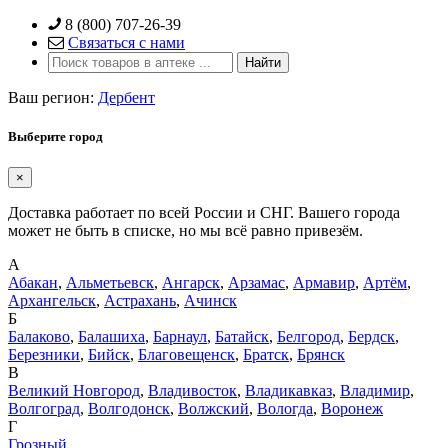
Skip
8 (800) 707-26-39
to
Связаться с нами
content
Ваш регион:
Дербент
Выберите город
×
Доставка работает по всей России и СНГ. Вашего города
может не быть в списке, но мы всё равно привезём.
А
Абакан
,
Альметьевск
,
Ангарск
,
Арзамас
,
Армавир
,
Артём
,
Архангельск
,
Астрахань
,
Ачинск
Б
Балаково
,
Балашиха
,
Барнаул
,
Батайск
,
Белгород
,
Бердск
,
Березники
,
Бийск
,
Благовещенск
,
Братск
,
Брянск
В
Великий Новгород
,
Владивосток
,
Владикавказ
,
Владимир
,
Волгоград
,
Волгодонск
,
Волжский
,
Вологда
,
Воронеж
Г
Грозный