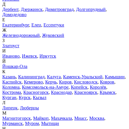
Д
Дербент
,
Дзержинск
,
Димитровград
,
Долгопрудный
,
Домодедово
Е
Екатеринбург
,
Елец
,
Ессентуки
Ж
Железнодорожный
,
Жуковский
З
Златоуст
И
Иваново
,
Ижевск
,
Иркутск
Й
Йошкар-Ола
К
Казань
,
Калининград
,
Калуга
,
Каменск-Уральский
,
Камышин
,
Каспийск
,
Кемерово
,
Керчь
,
Киров
,
Кисловодск
,
Ковров
,
Коломна
,
Комсомольск-на-Амуре
,
Копейск
,
Королёв
,
Кострома
,
Красногорск
,
Краснодар
,
Красноярск
,
Крымск
,
Курган
,
Курск
,
Кызыл
Л
Липецк
,
Люберцы
М
Магнитогорск
,
Майкоп
,
Махачкала
,
Миасс
,
Москва
,
Мурманск
,
Муром
,
Мытищи
Н