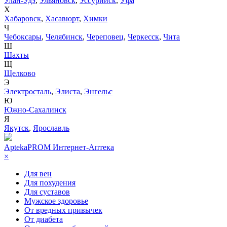
Улан-Удэ
,
Ульяновск
,
Уссурийск
,
Уфа
Х
Хабаровск
,
Хасавюрт
,
Химки
Ч
Чебоксары
,
Челябинск
,
Череповец
,
Черкесск
,
Чита
Ш
Шахты
Щ
Щелково
Э
Электросталь
,
Элиста
,
Энгельс
Ю
Южно-Сахалинск
Я
Якутск
,
Ярославль
AptekaPROM
Интернет-Аптека
×
Для вен
Для похудения
Для суставов
Мужское здоровье
От вредных привычек
От диабета