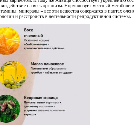
ных варикозом. К тому же живица способствует укреплению сосу
воздействие на весь организм. Нормализует местный метаболиз
тамины, минералы – все эти вещества содержатся в пантах оле
тологий и расстройств в деятельности репродуктивной системы.