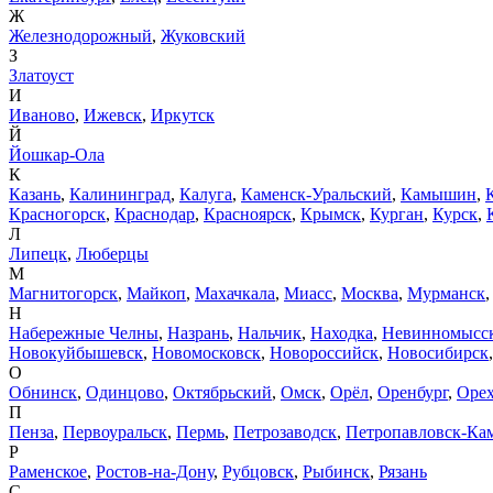
Ж
Железнодорожный
,
Жуковский
З
Златоуст
И
Иваново
,
Ижевск
,
Иркутск
Й
Йошкар-Ола
К
Казань
,
Калининград
,
Калуга
,
Каменск-Уральский
,
Камышин
,
Красногорск
,
Краснодар
,
Красноярск
,
Крымск
,
Курган
,
Курск
,
Л
Липецк
,
Люберцы
М
Магнитогорск
,
Майкоп
,
Махачкала
,
Миасс
,
Москва
,
Мурманск
Н
Набережные Челны
,
Назрань
,
Нальчик
,
Находка
,
Невинномысс
Новокуйбышевск
,
Новомосковск
,
Новороссийск
,
Новосибирск
О
Обнинск
,
Одинцово
,
Октябрьский
,
Омск
,
Орёл
,
Оренбург
,
Орех
П
Пенза
,
Первоуральск
,
Пермь
,
Петрозаводск
,
Петропавловск-Ка
Р
Раменское
,
Ростов-на-Дону
,
Рубцовск
,
Рыбинск
,
Рязань
С