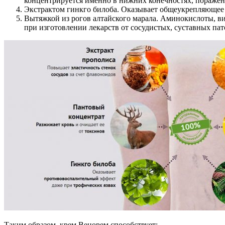
концентрируется именно в нижних конечностях, поражен
Экстрактом гинкго билоба. Оказывает общеукрепляющее 
Вытяжкой из рогов алтайского марала. Аминокислоты, ви
при изготовлении лекарств от сосудистых, суставных па
Таким образом, крем Венорем способствует: