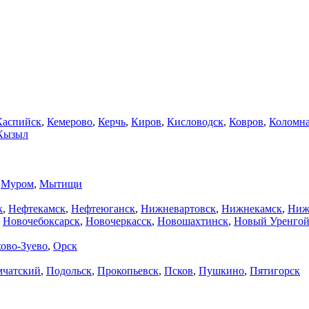
Каспийск
,
Кемерово
,
Керчь
,
Киров
,
Кисловодск
,
Ковров
,
Коломн
Кызыл
,
Муром
,
Мытищи
к
,
Нефтекамск
,
Нефтеюганск
,
Нижневартовск
,
Нижнекамск
,
Ниж
,
Новочебоксарск
,
Новочеркасск
,
Новошахтинск
,
Новый Уренго
ово-Зуево
,
Орск
мчатский
,
Подольск
,
Прокопьевск
,
Псков
,
Пушкино
,
Пятигорск