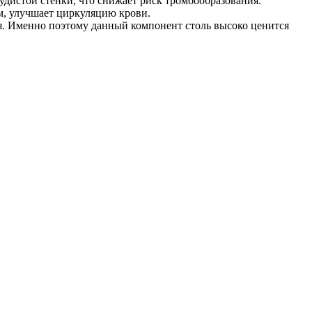
дистой стенки, что снижает риск тромбообразования.
м, улучшает циркуляцию крови.
ня. Именно поэтому данный компонент столь высоко ценится