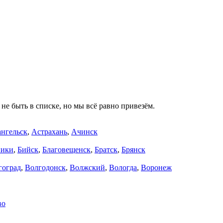
не быть в списке, но мы всё равно привезём.
нгельск
,
Астрахань
,
Ачинск
ники
,
Бийск
,
Благовещенск
,
Братск
,
Брянск
гоград
,
Волгодонск
,
Волжский
,
Вологда
,
Воронеж
во