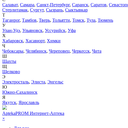
Салават
,
Самара
,
Санкт-Петербург
,
Саранск
,
Саратов
,
Севастоп
Стерлитамак
,
Сургут
,
Сызрань
,
Сыктывкар
Т
Таганрог
,
Тамбов
,
Тверь
,
Тольятти
,
Томск
,
Тула
,
Тюмень
У
Улан-Удэ
,
Ульяновск
,
Уссурийск
,
Уфа
Х
Хабаровск
,
Хасавюрт
,
Химки
Ч
Чебоксары
,
Челябинск
,
Череповец
,
Черкесск
,
Чита
Ш
Шахты
Щ
Щелково
Э
Электросталь
,
Элиста
,
Энгельс
Ю
Южно-Сахалинск
Я
Якутск
,
Ярославль
AptekaPROM
Интернет-Аптека
×