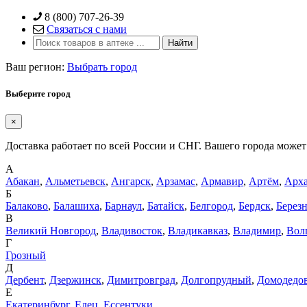
Skip
8 (800) 707-26-39
to
Связаться с нами
content
Ваш регион:
Выбрать город
Выберите город
×
Доставка работает по всей России и СНГ. Вашего города может 
А
Абакан
,
Альметьевск
,
Ангарск
,
Арзамас
,
Армавир
,
Артём
,
Арха
Б
Балаково
,
Балашиха
,
Барнаул
,
Батайск
,
Белгород
,
Бердск
,
Берез
В
Великий Новгород
,
Владивосток
,
Владикавказ
,
Владимир
,
Вол
Г
Грозный
Д
Дербент
,
Дзержинск
,
Димитровград
,
Долгопрудный
,
Домодедо
Е
Екатеринбург
,
Елец
,
Ессентуки