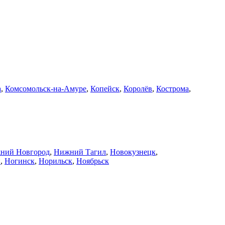
а
,
Комсомольск-на-Амуре
,
Копейск
,
Королёв
,
Кострома
,
ний Новгород
,
Нижний Тагил
,
Новокузнецк
,
й
,
Ногинск
,
Норильск
,
Ноябрьск