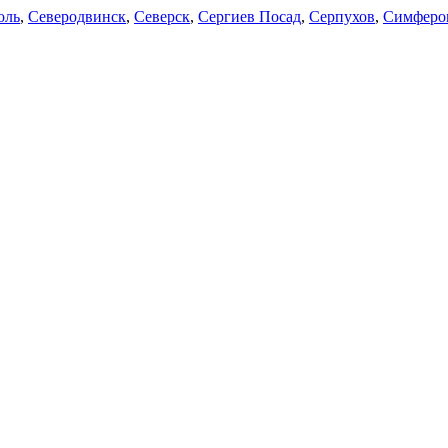
оль
,
Северодвинск
,
Северск
,
Сергиев Посад
,
Серпухов
,
Симферо