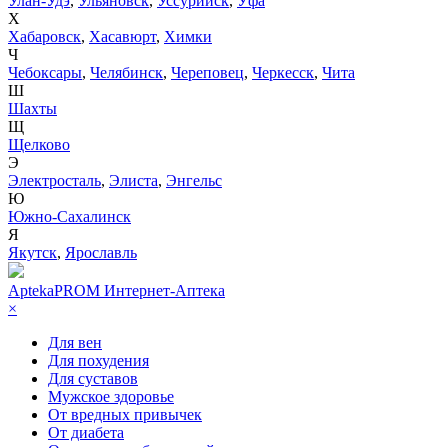
Улан-Удэ
,
Ульяновск
,
Уссурийск
,
Уфа
Х
Хабаровск
,
Хасавюрт
,
Химки
Ч
Чебоксары
,
Челябинск
,
Череповец
,
Черкесск
,
Чита
Ш
Шахты
Щ
Щелково
Э
Электросталь
,
Элиста
,
Энгельс
Ю
Южно-Сахалинск
Я
Якутск
,
Ярославль
AptekaPROM
Интернет-Аптека
×
Для вен
Для похудения
Для суставов
Мужское здоровье
От вредных привычек
От диабета