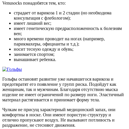
Venusocks понадобятся тем, кто:
страдает от варикоза 1 и 2 стадии (но необходима
консультация с флебологом);
имеет лишний вес;
имеет генетическую предрасположенность к болезням
вен;
много времени проводит на ногах (например,
парикмахеры, официанты и т.д.);
носит тесную одежду и обувь;
занимается спортом;
вынашивает ребенка.
Гольфы остановят развитие уже начавшегося варикоза и
предотвратят его появление у групп риска. Подойдут как
женщинам, так и мужчинам. Благодаря отсутствию мыска
изделие не имеет ограничений по размеру ноги. Эластичный
материал растягивается и принимает форму тела.
Чулкам не присущ характерный медицинский запах, они
комфортны в носке. Они имеют пористую структуру и
отлично пропускают воздух. Не вызывают потливость и
раздражение, не стесняют движения.