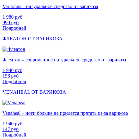
Varitonus – натуральное средство от варикоза
1 980
руб
990
руб
Подробней
ФЛЕАТОН ОТ ВАРИКОЗА
Флеатон – современное натуральное средство от варикоза
1 940
руб
196
руб
Подробней
VENAHEAL ОТ ВАРИКОЗА
Venaheal – ноги больше не придется прятать из-за варикоза
1 940
руб
147
руб
Подробней