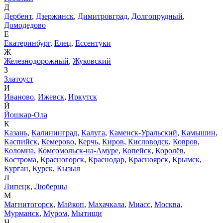
Д
Дербент
,
Дзержинск
,
Димитровград
,
Долгопрудный
,
Домодедово
Е
Екатеринбург
,
Елец
,
Ессентуки
Ж
Железнодорожный
,
Жуковский
З
Златоуст
И
Иваново
,
Ижевск
,
Иркутск
Й
Йошкар-Ола
К
Казань
,
Калининград
,
Калуга
,
Каменск-Уральский
,
Камышин
,
Каспийск
,
Кемерово
,
Керчь
,
Киров
,
Кисловодск
,
Ковров
,
Коломна
,
Комсомольск-на-Амуре
,
Копейск
,
Королёв
,
Кострома
,
Красногорск
,
Краснодар
,
Красноярск
,
Крымск
,
Курган
,
Курск
,
Кызыл
Л
Липецк
,
Люберцы
М
Магнитогорск
,
Майкоп
,
Махачкала
,
Миасс
,
Москва
,
Мурманск
,
Муром
,
Мытищи
Н