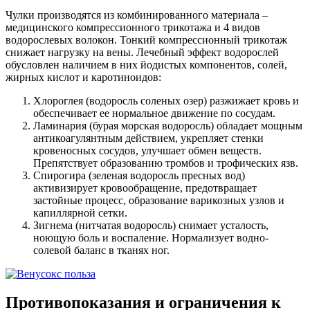
Чулки производятся из комбинированного материала –
медицинского компрессионного трикотажа и 4 видов
водорослевых волокон. Тонкий компрессионный трикотаж
снижает нагрузку на вены. Лечебный эффект водорослей
обусловлен наличием в них йодистых компонентов, солей,
жирных кислот и каротиноидов:
Хлороглея (водоросль соленых озер) разжижает кровь и
обеспечивает ее нормальное движение по сосудам.
Ламинария (бурая морская водоросль) обладает мощным
антикоагулянтным действием, укрепляет стенки
кровеносных сосудов, улучшает обмен веществ.
Препятствует образованию тромбов и трофических язв.
Спирогира (зеленая водоросль пресных вод)
активизирует кровообращение, предотвращает
застойные процесс, образование варикозных узлов и
капиллярной сетки.
Зигнема (нитчатая водоросль) снимает усталость,
ноющую боль и воспаление. Нормализует водно-
солевой баланс в тканях ног.
Противопоказания и ограничения к