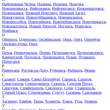
Набережные Челны
,
Назрань
,
Нальчик
,
Находка
,
Невинномысск
,
Нефтекамск
,
Нефтеюганск
,
Нижневартовск
,
Нижнекамск
,
Нижний Новгород
,
Нижний Тагил
,
Новокузнецк
,
Новокуйбышевск
,
Новомосковск
,
Новороссийск
,
Новосибирск
,
Новочебоксарск
,
Новочеркасск
,
Новошахтинск
,
Новый Уренгой
,
Ногинск
,
Норильск
,
Ноябрьск
О
Обнинск
,
Одинцово
,
Октябрьский
,
Омск
,
Орёл
,
Оренбург
,
Орехово-Зуево
,
Орск
П
Пенза
,
Первоуральск
,
Пермь
,
Петрозаводск
,
Петропавловск-
Камчатский
,
Подольск
,
Прокопьевск
,
Псков
,
Пушкино
,
Пятигорск
Р
Раменское
,
Ростов-на-Дону
,
Рубцовск
,
Рыбинск
,
Рязань
С
Салават
,
Самара
,
Санкт-Петербург
,
Саранск
,
Саратов
,
Севастополь
,
Северодвинск
,
Северск
,
Сергиев Посад
,
Серпухов
,
Симферополь
,
Смоленск
,
Сочи
,
Ставрополь
,
Старый Оскол
,
Стерлитамак
,
Сургут
,
Сызрань
,
Сыктывкар
Т
Таганрог
,
Тамбов
,
Тверь
,
Тольятти
,
Томск
,
Тула
,
Тюмень
У