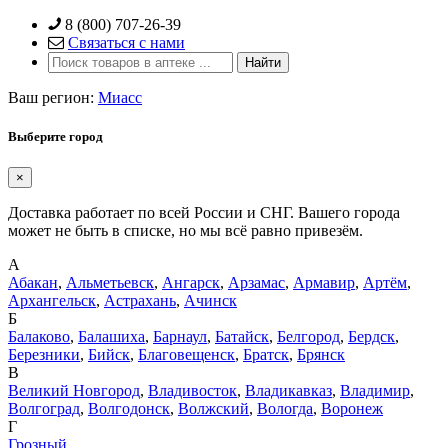
Skip
8 (800) 707-26-39
to
Связаться с нами
content
Ваш регион:
Миасс
Выберите город
×
Доставка работает по всей России и СНГ. Вашего города
может не быть в списке, но мы всё равно привезём.
А
Абакан
,
Альметьевск
,
Ангарск
,
Арзамас
,
Армавир
,
Артём
,
Архангельск
,
Астрахань
,
Ачинск
Б
Балаково
,
Балашиха
,
Барнаул
,
Батайск
,
Белгород
,
Бердск
,
Березники
,
Бийск
,
Благовещенск
,
Братск
,
Брянск
В
Великий Новгород
,
Владивосток
,
Владикавказ
,
Владимир
,
Волгоград
,
Волгодонск
,
Волжский
,
Вологда
,
Воронеж
Г
Грозный