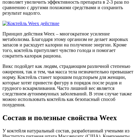
позволяет увеличить эффективность препарата в 2-3 раза по
сравнению с другими похожими средствами и сохранить
результат надолго.
Принцип действия Weex – многократное усиление
метаболизма. Благодаря этому организм не делает жировых
запасов и расходует калории на получение энергии. Кроме
того, коктейль притупляет чувство голода и помогает
сократить калораж рациона.
Викс подойдет как людям, страдающим различной степенью
ожирения, так и тем, чья масса тела незначительно превышает
норму. Коктейль станет хорошим подспорьем для женщин,
которые хотят привести фигуру в порядок после родов и
грудного вскармливания. Часто лишний вес является
следствием аутоиммунных заболеваний. В этом случае также
можно использовать коктейль как безопасный способ
похудения.
Состав и полезные свойства Weex
У коктейля натуральный состав, разработанный учеными из
Института питания штата Массачусетс (США). Компоненты