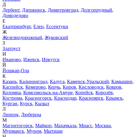
Д
Дербент
,
Дзержинск
,
Димитровград
,
Долгопрудный
,
Домодедово
Е
Екатеринбург
,
Елец
,
Ессентуки
Ж
Железнодорожный
,
Жуковский
З
Златоуст
И
Иваново
,
Ижевск
,
Иркутск
Й
Йошкар-Ола
К
Казань
,
Калининград
,
Калуга
,
Каменск-Уральский
,
Камышин
,
Каспийск
,
Кемерово
,
Керчь
,
Киров
,
Кисловодск
,
Ковров
,
Коломна
,
Комсомольск-на-Амуре
,
Копейск
,
Королёв
,
Кострома
,
Красногорск
,
Краснодар
,
Красноярск
,
Крымск
,
Курган
,
Курск
,
Кызыл
Л
Липецк
,
Люберцы
М
Магнитогорск
,
Майкоп
,
Махачкала
,
Миасс
,
Москва
,
Мурманск
,
Муром
,
Мытищи
Н