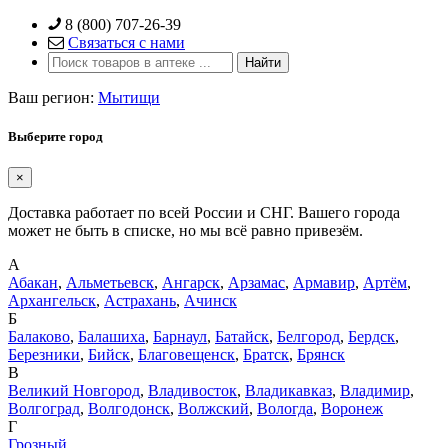
Skip
8 (800) 707-26-39
to
Связаться с нами
content
Ваш регион:
Мытищи
Выберите город
×
Доставка работает по всей России и СНГ. Вашего города
может не быть в списке, но мы всё равно привезём.
А
Абакан
,
Альметьевск
,
Ангарск
,
Арзамас
,
Армавир
,
Артём
,
Архангельск
,
Астрахань
,
Ачинск
Б
Балаково
,
Балашиха
,
Барнаул
,
Батайск
,
Белгород
,
Бердск
,
Березники
,
Бийск
,
Благовещенск
,
Братск
,
Брянск
В
Великий Новгород
,
Владивосток
,
Владикавказ
,
Владимир
,
Волгоград
,
Волгодонск
,
Волжский
,
Вологда
,
Воронеж
Г
Грозный