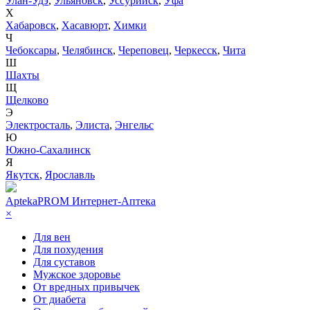
Улан-Удэ
,
Ульяновск
,
Уссурийск
,
Уфа
Х
Хабаровск
,
Хасавюрт
,
Химки
Ч
Чебоксары
,
Челябинск
,
Череповец
,
Черкесск
,
Чита
Ш
Шахты
Щ
Щелково
Э
Электросталь
,
Элиста
,
Энгельс
Ю
Южно-Сахалинск
Я
Якутск
,
Ярославль
AptekaPROM
Интернет-Аптека
×
Для вен
Для похудения
Для суставов
Мужское здоровье
От вредных привычек
От диабета