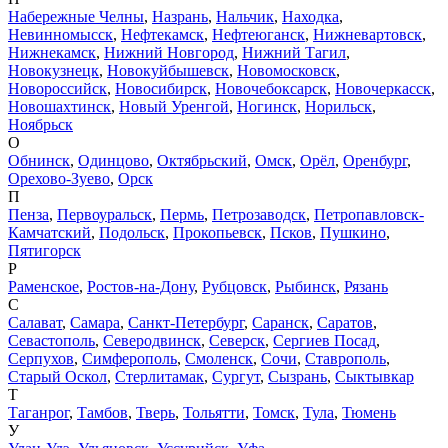
Набережные Челны
,
Назрань
,
Нальчик
,
Находка
,
Невинномысск
,
Нефтекамск
,
Нефтеюганск
,
Нижневартовск
,
Нижнекамск
,
Нижний Новгород
,
Нижний Тагил
,
Новокузнецк
,
Новокуйбышевск
,
Новомосковск
,
Новороссийск
,
Новосибирск
,
Новочебоксарск
,
Новочеркасск
,
Новошахтинск
,
Новый Уренгой
,
Ногинск
,
Норильск
,
Ноябрьск
О
Обнинск
,
Одинцово
,
Октябрьский
,
Омск
,
Орёл
,
Оренбург
,
Орехово-Зуево
,
Орск
П
Пенза
,
Первоуральск
,
Пермь
,
Петрозаводск
,
Петропавловск-
Камчатский
,
Подольск
,
Прокопьевск
,
Псков
,
Пушкино
,
Пятигорск
Р
Раменское
,
Ростов-на-Дону
,
Рубцовск
,
Рыбинск
,
Рязань
С
Салават
,
Самара
,
Санкт-Петербург
,
Саранск
,
Саратов
,
Севастополь
,
Северодвинск
,
Северск
,
Сергиев Посад
,
Серпухов
,
Симферополь
,
Смоленск
,
Сочи
,
Ставрополь
,
Старый Оскол
,
Стерлитамак
,
Сургут
,
Сызрань
,
Сыктывкар
Т
Таганрог
,
Тамбов
,
Тверь
,
Тольятти
,
Томск
,
Тула
,
Тюмень
У