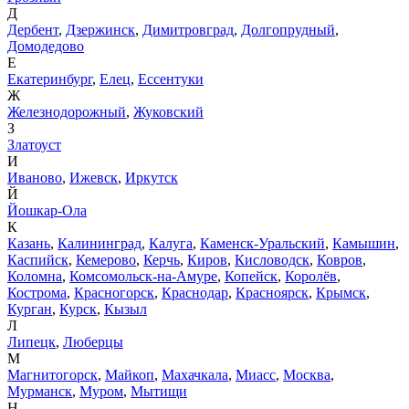
Д
Дербент
,
Дзержинск
,
Димитровград
,
Долгопрудный
,
Домодедово
Е
Екатеринбург
,
Елец
,
Ессентуки
Ж
Железнодорожный
,
Жуковский
З
Златоуст
И
Иваново
,
Ижевск
,
Иркутск
Й
Йошкар-Ола
К
Казань
,
Калининград
,
Калуга
,
Каменск-Уральский
,
Камышин
,
Каспийск
,
Кемерово
,
Керчь
,
Киров
,
Кисловодск
,
Ковров
,
Коломна
,
Комсомольск-на-Амуре
,
Копейск
,
Королёв
,
Кострома
,
Красногорск
,
Краснодар
,
Красноярск
,
Крымск
,
Курган
,
Курск
,
Кызыл
Л
Липецк
,
Люберцы
М
Магнитогорск
,
Майкоп
,
Махачкала
,
Миасс
,
Москва
,
Мурманск
,
Муром
,
Мытищи
Н