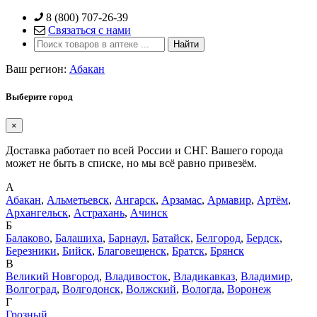
Skip
8 (800) 707-26-39
to
Связаться с нами
content
Ваш регион:
Абакан
Выберите город
×
Доставка работает по всей России и СНГ. Вашего города
может не быть в списке, но мы всё равно привезём.
А
Абакан
,
Альметьевск
,
Ангарск
,
Арзамас
,
Армавир
,
Артём
,
Архангельск
,
Астрахань
,
Ачинск
Б
Балаково
,
Балашиха
,
Барнаул
,
Батайск
,
Белгород
,
Бердск
,
Березники
,
Бийск
,
Благовещенск
,
Братск
,
Брянск
В
Великий Новгород
,
Владивосток
,
Владикавказ
,
Владимир
,
Волгоград
,
Волгодонск
,
Волжский
,
Вологда
,
Воронеж
Г
Грозный