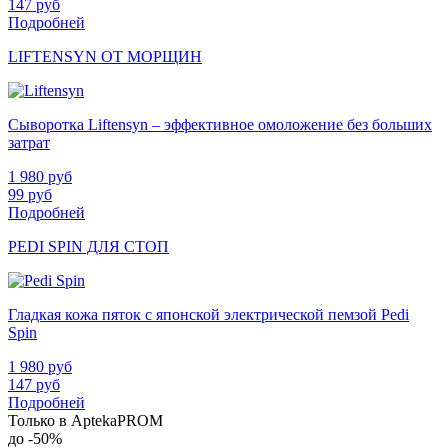
147
руб
Подробней
LIFTENSYN ОТ МОРЩИН
Сыворотка Liftensyn – эффективное омоложение без больших
затрат
1 980
руб
99
руб
Подробней
PEDI SPIN ДЛЯ СТОП
Гладкая кожа пяток с японской электрической пемзой Pedi
Spin
1 980
руб
147
руб
Подробней
Только в AptekaPROM
до
-50%