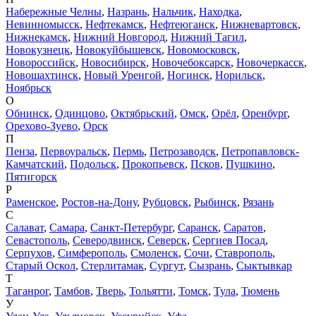
Набережные Челны
,
Назрань
,
Нальчик
,
Находка
,
Невинномысск
,
Нефтекамск
,
Нефтеюганск
,
Нижневартовск
,
Нижнекамск
,
Нижний Новгород
,
Нижний Тагил
,
Новокузнецк
,
Новокуйбышевск
,
Новомосковск
,
Новороссийск
,
Новосибирск
,
Новочебоксарск
,
Новочеркасск
,
Новошахтинск
,
Новый Уренгой
,
Ногинск
,
Норильск
,
Ноябрьск
О
Обнинск
,
Одинцово
,
Октябрьский
,
Омск
,
Орёл
,
Оренбург
,
Орехово-Зуево
,
Орск
П
Пенза
,
Первоуральск
,
Пермь
,
Петрозаводск
,
Петропавловск-
Камчатский
,
Подольск
,
Прокопьевск
,
Псков
,
Пушкино
,
Пятигорск
Р
Раменское
,
Ростов-на-Дону
,
Рубцовск
,
Рыбинск
,
Рязань
С
Салават
,
Самара
,
Санкт-Петербург
,
Саранск
,
Саратов
,
Севастополь
,
Северодвинск
,
Северск
,
Сергиев Посад
,
Серпухов
,
Симферополь
,
Смоленск
,
Сочи
,
Ставрополь
,
Старый Оскол
,
Стерлитамак
,
Сургут
,
Сызрань
,
Сыктывкар
Т
Таганрог
,
Тамбов
,
Тверь
,
Тольятти
,
Томск
,
Тула
,
Тюмень
У