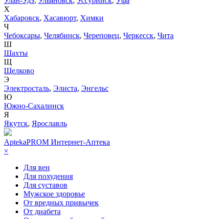
Улан-Удэ
,
Ульяновск
,
Уссурийск
,
Уфа
Х
Хабаровск
,
Хасавюрт
,
Химки
Ч
Чебоксары
,
Челябинск
,
Череповец
,
Черкесск
,
Чита
Ш
Шахты
Щ
Щелково
Э
Электросталь
,
Элиста
,
Энгельс
Ю
Южно-Сахалинск
Я
Якутск
,
Ярославль
AptekaPROM
Интернет-Аптека
×
Для вен
Для похудения
Для суставов
Мужское здоровье
От вредных привычек
От диабета