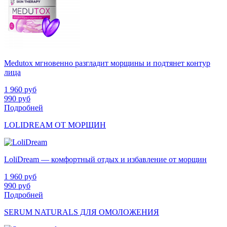
Medutox мгновенно разгладит морщины и подтянет контур
лица
1 960
руб
990
руб
Подробней
LOLIDREAM ОТ МОРЩИН
LoliDream — комфортный отдых и избавление от морщин
1 960
руб
990
руб
Подробней
SERUM NATURALS ДЛЯ ОМОЛОЖЕНИЯ