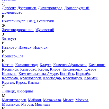
Д
Дербент
,
Дзержинск
,
Димитровград
,
Долгопрудный
,
Домодедово
Е
Екатеринбург
,
Елец
,
Ессентуки
Ж
Железнодорожный
,
Жуковский
З
Златоуст
И
Иваново
,
Ижевск
,
Иркутск
Й
Йошкар-Ола
К
Казань
,
Калининград
,
Калуга
,
Каменск-Уральский
,
Камышин
,
Каспийск
,
Кемерово
,
Керчь
,
Киров
,
Кисловодск
,
Ковров
,
Коломна
,
Комсомольск-на-Амуре
,
Копейск
,
Королёв
,
Кострома
,
Красногорск
,
Краснодар
,
Красноярск
,
Крымск
,
Курган
,
Курск
,
Кызыл
Л
Липецк
,
Люберцы
М
Магнитогорск
,
Майкоп
,
Махачкала
,
Миасс
,
Москва
,
Мурманск
,
Муром
,
Мытищи
Н