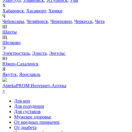
Улан-Удэ
,
Ульяновск
,
Уссурийск
,
Уфа
Х
Хабаровск
,
Хасавюрт
,
Химки
Ч
Чебоксары
,
Челябинск
,
Череповец
,
Черкесск
,
Чита
Ш
Шахты
Щ
Щелково
Э
Электросталь
,
Элиста
,
Энгельс
Ю
Южно-Сахалинск
Я
Якутск
,
Ярославль
AptekaPROM
Интернет-Аптека
×
Для вен
Для похудения
Для суставов
Мужское здоровье
От вредных привычек
От диабета