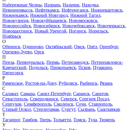
Набережные Челны
,
Назрань
,
Нальчик
,
Находка
,
Невинномысск
,
Нефтекамск
,
Нефтеюганск
,
Нижневартовск
,
Нижнекамск
,
Нижний Новгород
,
Нижний Тагил
,
Новокузнецк
,
Новокуйбышевск
,
Новомосковск
,
Новороссийск
,
Новосибирск
,
Новочебоксарск
,
Новочеркасск
,
Новошахтинск
,
Новый Уренгой
,
Ногинск
,
Норильск
,
Ноябрьск
О
Обнинск
,
Одинцово
,
Октябрьский
,
Омск
,
Орёл
,
Оренбург
,
Орехово-Зуево
,
Орск
П
Пенза
,
Первоуральск
,
Пермь
,
Петрозаводск
,
Петропавловск-
Камчатский
,
Подольск
,
Прокопьевск
,
Псков
,
Пушкино
,
Пятигорск
Р
Раменское
,
Ростов-на-Дону
,
Рубцовск
,
Рыбинск
,
Рязань
С
Салават
,
Самара
,
Санкт-Петербург
,
Саранск
,
Саратов
,
Севастополь
,
Северодвинск
,
Северск
,
Сергиев Посад
,
Серпухов
,
Симферополь
,
Смоленск
,
Сочи
,
Ставрополь
,
Старый Оскол
,
Стерлитамак
,
Сургут
,
Сызрань
,
Сыктывкар
Т
Таганрог
,
Тамбов
,
Тверь
,
Тольятти
,
Томск
,
Тула
,
Тюмень
У