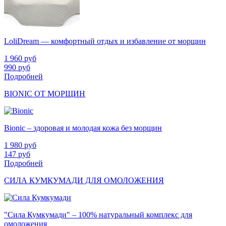
LoliDream — комфортный отдых и избавление от морщин
1 960
руб
990
руб
Подробней
BIONIC ОТ МОРЩИН
Bionic – здоровая и молодая кожа без морщин
1 980
руб
147
руб
Подробней
СИЛА КУМКУМАДИ ДЛЯ ОМОЛОЖЕНИЯ
"Сила Кумкумади" – 100% натуральный комплекс для
омоложения