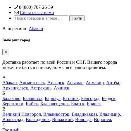
Skip
8 (800) 707-26-39
to
Связаться с нами
content
Ваш регион:
Абакан
Выберите город
×
Доставка работает по всей России и СНГ. Вашего города
может не быть в списке, но мы всё равно привезём.
А
Абакан
,
Альметьевск
,
Ангарск
,
Арзамас
,
Армавир
,
Артём
,
Архангельск
,
Астрахань
,
Ачинск
Б
Балаково
,
Балашиха
,
Барнаул
,
Батайск
,
Белгород
,
Бердск
,
Березники
,
Бийск
,
Благовещенск
,
Братск
,
Брянск
В
Великий Новгород
,
Владивосток
,
Владикавказ
,
Владимир
,
Волгоград
,
Волгодонск
,
Волжский
,
Вологда
,
Воронеж
Г
Грозный