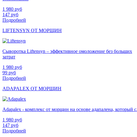
1 980
руб
147
руб
Подробней
LIFTENSYN ОТ МОРЩИН
Сыворотка Liftensyn – эффективное омоложение без больших
затрат
1 980
руб
99
руб
Подробней
ADAPALEX ОТ МОРЩИН
Adapalex - комплекс от морщин на основе адапалена, который
1 980
руб
147
руб
Подробней