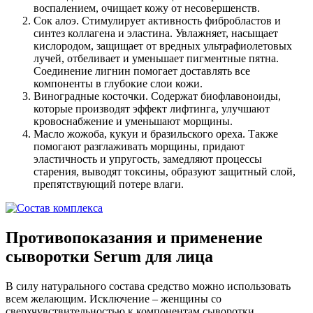
воспалением, очищает кожу от несовершенств.
Сок алоэ. Стимулирует активность фибробластов и
синтез коллагена и эластина. Увлажняет, насыщает
кислородом, защищает от вредных ультрафиолетовых
лучей, отбеливает и уменьшает пигментные пятна.
Соединение лигнин помогает доставлять все
компоненты в глубокие слои кожи.
Виноградные косточки. Содержат биофлавоноиды,
которые производят эффект лифтинга, улучшают
кровоснабжение и уменьшают морщины.
Масло жожоба, кукуи и бразильского ореха. Также
помогают разглаживать морщины, придают
эластичность и упругость, замедляют процессы
старения, выводят токсины, образуют защитный слой,
препятствующий потере влаги.
Противопоказания и применение
сыворотки Serum для лица
В силу натурального состава средство можно использовать
всем желающим. Исключение – женщины со
сверхчувствительностью к компонентам сыворотки.