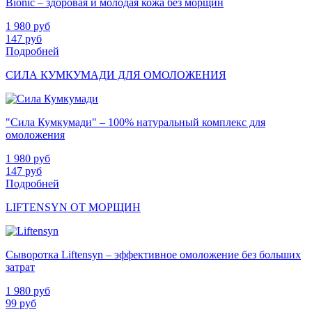
Bionic – здоровая и молодая кожа без морщин
1 980
руб
147
руб
Подробней
СИЛА КУМКУМАДИ ДЛЯ ОМОЛОЖЕНИЯ
"Сила Кумкумади" – 100% натуральный комплекс для
омоложения
1 980
руб
147
руб
Подробней
LIFTENSYN ОТ МОРЩИН
Сыворотка Liftensyn – эффективное омоложение без больших
затрат
1 980
руб
99
руб