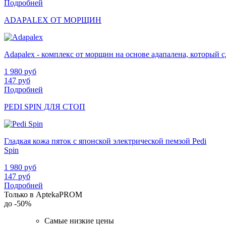
Подробней
ADAPALEX ОТ МОРЩИН
Adapalex - комплекс от морщин на основе адапалена, который
1 980
руб
147
руб
Подробней
PEDI SPIN ДЛЯ СТОП
Гладкая кожа пяток с японской электрической пемзой Pedi
Spin
1 980
руб
147
руб
Подробней
Только в AptekaPROM
до
-50%
Самые низкие цены