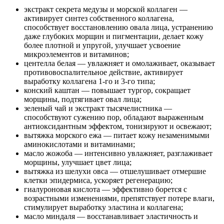
экстракт секрета медузы и морской коллаген —
активирует синтез собственного коллагена,
способствует восстановлению овала лица, устранению
даже глубоких морщин и пигментации, делает кожу
более плотной и упругой, улучшает усвоение
микроэлементов и витаминов;
центелла белая — увлажняет и омолаживает, оказывает
противовоспалительное действие, активирует
выработку коллагена 1-го и 3-го типа;
конский каштан — повышает тургор, сокращает
морщины, подтягивает овал лица;
зеленый чай и экстракт тысячелистника —
способствуют сужению пор, обладают выраженным
антиоксидантным эффектом, тонизируют и освежают;
вытяжка морского ежа — питает кожу незаменимыми
аминокислотами и витаминами;
масло жожоба — интенсивно увлажняет, разглаживает
морщины, улучшает цвет лица;
вытяжка из шелухи овса — отшелушивает отмершие
клетки эпидермиса, ускоряет регенерацию;
гиалуроновая кислота — эффективно борется с
возрастными изменениями, препятствует потере влаги,
стимулирует выработку эластина и коллагена;
масло миндаля — восстанавливает эластичность и