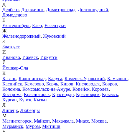
Д
Дербент
,
Дзержинск
,
Димитровград
,
Долгопрудный
,
Домодедово
Е
Екатеринбург
,
Елец
,
Ессентуки
Ж
Железнодорожный
,
Жуковский
З
Златоуст
И
Иваново
,
Ижевск
,
Иркутск
Й
Йошкар-Ола
К
Казань
,
Калининград
,
Калуга
,
Каменск-Уральский
,
Камышин
,
Каспийск
,
Кемерово
,
Керчь
,
Киров
,
Кисловодск
,
Ковров
,
Коломна
,
Комсомольск-на-Амуре
,
Копейск
,
Королёв
,
Кострома
,
Красногорск
,
Краснодар
,
Красноярск
,
Крымск
,
Курган
,
Курск
,
Кызыл
Л
Липецк
,
Люберцы
М
Магнитогорск
,
Майкоп
,
Махачкала
,
Миасс
,
Москва
,
Мурманск
,
Муром
,
Мытищи
Н