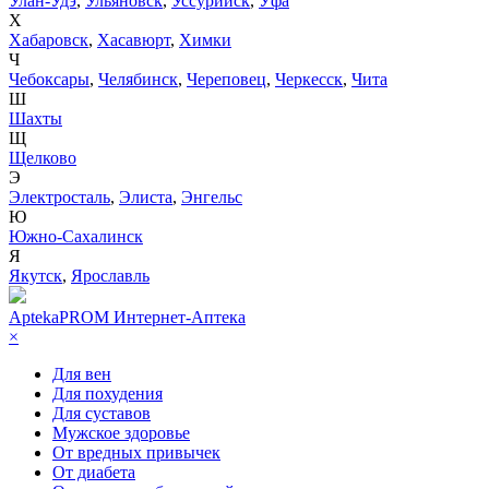
Улан-Удэ
,
Ульяновск
,
Уссурийск
,
Уфа
Х
Хабаровск
,
Хасавюрт
,
Химки
Ч
Чебоксары
,
Челябинск
,
Череповец
,
Черкесск
,
Чита
Ш
Шахты
Щ
Щелково
Э
Электросталь
,
Элиста
,
Энгельс
Ю
Южно-Сахалинск
Я
Якутск
,
Ярославль
AptekaPROM
Интернет-Аптека
×
Для вен
Для похудения
Для суставов
Мужское здоровье
От вредных привычек
От диабета