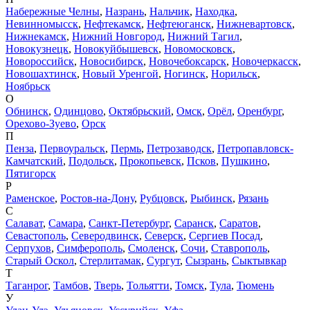
Набережные Челны
,
Назрань
,
Нальчик
,
Находка
,
Невинномысск
,
Нефтекамск
,
Нефтеюганск
,
Нижневартовск
,
Нижнекамск
,
Нижний Новгород
,
Нижний Тагил
,
Новокузнецк
,
Новокуйбышевск
,
Новомосковск
,
Новороссийск
,
Новосибирск
,
Новочебоксарск
,
Новочеркасск
,
Новошахтинск
,
Новый Уренгой
,
Ногинск
,
Норильск
,
Ноябрьск
О
Обнинск
,
Одинцово
,
Октябрьский
,
Омск
,
Орёл
,
Оренбург
,
Орехово-Зуево
,
Орск
П
Пенза
,
Первоуральск
,
Пермь
,
Петрозаводск
,
Петропавловск-
Камчатский
,
Подольск
,
Прокопьевск
,
Псков
,
Пушкино
,
Пятигорск
Р
Раменское
,
Ростов-на-Дону
,
Рубцовск
,
Рыбинск
,
Рязань
С
Салават
,
Самара
,
Санкт-Петербург
,
Саранск
,
Саратов
,
Севастополь
,
Северодвинск
,
Северск
,
Сергиев Посад
,
Серпухов
,
Симферополь
,
Смоленск
,
Сочи
,
Ставрополь
,
Старый Оскол
,
Стерлитамак
,
Сургут
,
Сызрань
,
Сыктывкар
Т
Таганрог
,
Тамбов
,
Тверь
,
Тольятти
,
Томск
,
Тула
,
Тюмень
У