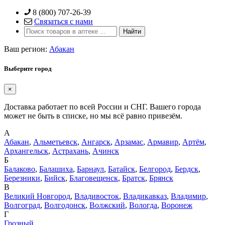
Skip
8 (800) 707-26-39
to
Связаться с нами
content
Ваш регион:
Абакан
Выберите город
×
Доставка работает по всей России и СНГ. Вашего города
может не быть в списке, но мы всё равно привезём.
А
Абакан
,
Альметьевск
,
Ангарск
,
Арзамас
,
Армавир
,
Артём
,
Архангельск
,
Астрахань
,
Ачинск
Б
Балаково
,
Балашиха
,
Барнаул
,
Батайск
,
Белгород
,
Бердск
,
Березники
,
Бийск
,
Благовещенск
,
Братск
,
Брянск
В
Великий Новгород
,
Владивосток
,
Владикавказ
,
Владимир
,
Волгоград
,
Волгодонск
,
Волжский
,
Вологда
,
Воронеж
Г
Грозный