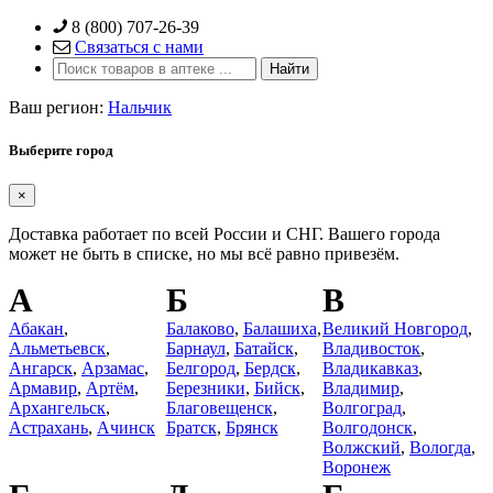
Skip
8 (800) 707-26-39
to
Связаться с нами
content
Ваш регион:
Нальчик
Выберите город
×
Доставка работает по всей России и СНГ. Вашего города
может не быть в списке, но мы всё равно привезём.
А
Б
В
Абакан
,
Балаково
,
Балашиха
,
Великий Новгород
,
Альметьевск
,
Барнаул
,
Батайск
,
Владивосток
,
Ангарск
,
Арзамас
,
Белгород
,
Бердск
,
Владикавказ
,
Армавир
,
Артём
,
Березники
,
Бийск
,
Владимир
,
Архангельск
,
Благовещенск
,
Волгоград
,
Астрахань
,
Ачинск
Братск
,
Брянск
Волгодонск
,
Волжский
,
Вологда
,
Воронеж