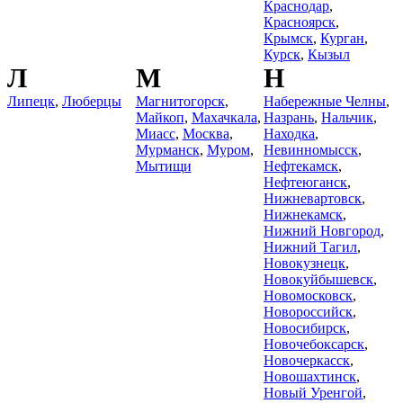
Краснодар
,
Красноярск
,
Крымск
,
Курган
,
Курск
,
Кызыл
Л
М
Н
Липецк
,
Люберцы
Магнитогорск
,
Набережные Челны
,
Майкоп
,
Махачкала
,
Назрань
,
Нальчик
,
Миасс
,
Москва
,
Находка
,
Мурманск
,
Муром
,
Невинномысск
,
Мытищи
Нефтекамск
,
Нефтеюганск
,
Нижневартовск
,
Нижнекамск
,
Нижний Новгород
,
Нижний Тагил
,
Новокузнецк
,
Новокуйбышевск
,
Новомосковск
,
Новороссийск
,
Новосибирск
,
Новочебоксарск
,
Новочеркасск
,
Новошахтинск
,
Новый Уренгой
,