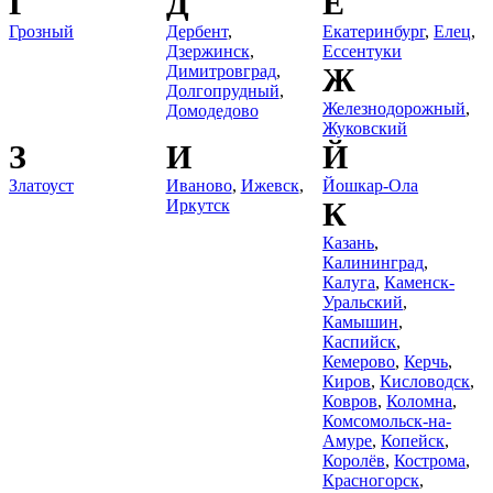
Г
Д
Е
Грозный
Дербент
,
Екатеринбург
,
Елец
,
Дзержинск
,
Ессентуки
Димитровград
,
Ж
Долгопрудный
,
Железнодорожный
,
Домодедово
Жуковский
З
И
Й
Златоуст
Иваново
,
Ижевск
,
Йошкар-Ола
Иркутск
К
Казань
,
Калининград
,
Калуга
,
Каменск-
Уральский
,
Камышин
,
Каспийск
,
Кемерово
,
Керчь
,
Киров
,
Кисловодск
,
Ковров
,
Коломна
,
Комсомольск-на-
Амуре
,
Копейск
,
Королёв
,
Кострома
,
Красногорск
,