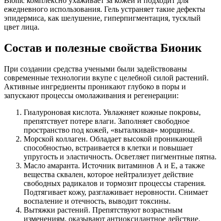
Bionic комплексно ухаживает за кожей и подходит для
ежедневного использования. Гель устраняет такие дефекты
эпидермиса, как шелушение, гиперпигментация, тусклый
цвет лица.
Состав и полезные свойства Бионик
При создании средства учеными были задействованы
современные технологии вкупе с целебной силой растений.
Активные ингредиенты проникают глубоко в поры и
запускают процессы омолаживания и регенерации:
Гиалуроновая кислота. Увлажняет кожные покровы,
препятствует потере влаги. Заполняет свободное
пространство под кожей, «выталкивая» морщины.
Морской коллаген. Обладает высокой проникающей
способностью, встраивается в клетки и повышает
упругость и эластичность. Осветляет пигментные пятна.
Масло амаранта. Источник витаминов А и Е, а также
вещества сквален, которое нейтрализует действие
свободных радикалов и тормозит процессы старения.
Подтягивает кожу, разглаживает неровности. Снимает
воспаление и отечность, выводит токсины.
Вытяжки растений. Препятствуют возрастным
изменениям, оказывают антиоксидантное действие.