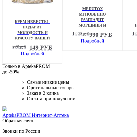
MEDUTOX
МГНОВЕННО
РАЗГЛАДИТ
КРЕМ НЕВЕСТЫ -
МОРЩИНЫ И
ПОДАРИТ
ПОДТЯНЕТ КОНТУР
МОЛОДОСТЬ И
1 960
руб
990
РУБ
1 
ЛИЦА
КРАСОТУ ВАШЕЙ
Подробней
КОЖЕ
298
руб
149
РУБ
Подробней
Только в AptekaPROM
до
-50%
Самые низкие цены
Оригинальные товары
Заказ в 2 клика
Оплата при получении
AptekaPROM
Интернет-Аптека
Обратная связь
Звонки по России