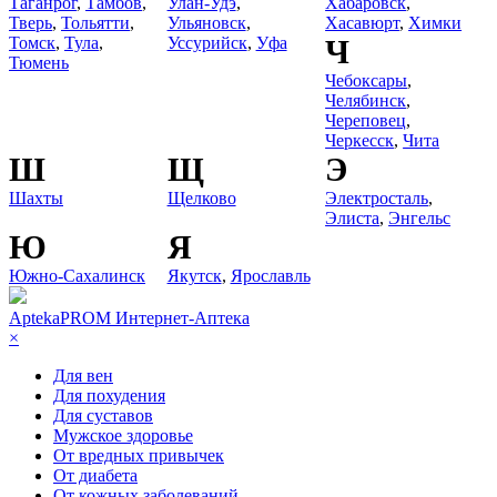
Таганрог
,
Тамбов
,
Улан-Удэ
,
Хабаровск
,
Тверь
,
Тольятти
,
Ульяновск
,
Хасавюрт
,
Химки
Томск
,
Тула
,
Уссурийск
,
Уфа
Ч
Тюмень
Чебоксары
,
Челябинск
,
Череповец
,
Черкесск
,
Чита
Ш
Щ
Э
Шахты
Щелково
Электросталь
,
Элиста
,
Энгельс
Ю
Я
Южно-Сахалинск
Якутск
,
Ярославль
AptekaPROM
Интернет-Аптека
×
Для вен
Для похудения
Для суставов
Мужское здоровье
От вредных привычек
От диабета
От кожных заболеваний