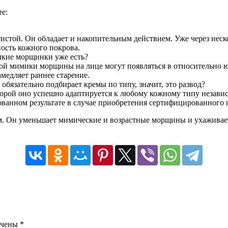
е:
атистой. Он обладает и накопительным действием. Уже через не
ность кожного покрова.
мелкие морщинки уже есть?
ой мимики морщины на лице могут появляться в относительно юн
медляет раннее старение.
обязательно подбирает кремы по типу, значит, это развод?
торой оно успешно адаптируется к любому кожному типу независ
рованном результате в случае приобретения сертифицированного
. Он уменьшает мимические и возрастные морщины и ухаживает 
ечены
*