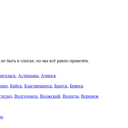
не быть в списке, но мы всё равно привезём.
нгельск
,
Астрахань
,
Ачинск
ники
,
Бийск
,
Благовещенск
,
Братск
,
Брянск
гоград
,
Волгодонск
,
Волжский
,
Вологда
,
Воронеж
во