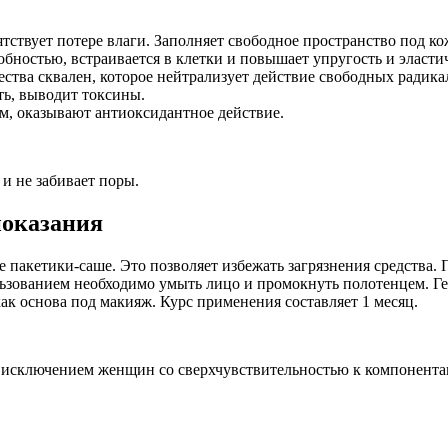
тствует потере влаги. Заполняет свободное пространство под к
ностью, встраивается в клетки и повышает упругость и эласти
ства сквален, которое нейтрализует действие свободных радика
ть, выводит токсины.
, оказывают антиоксидантное действие.
и не забивает поры.
показания
е пакетики-саше. Это позволяет избежать загрязнения средства.
ользованием необходимо умыть лицо и промокнуть полотенцем. Ге
ак основа под макияж. Курс применения составляет 1 месяц.
 исключением женщин со сверхчувствительностью к компонентам