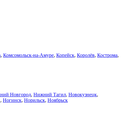
а
,
Комсомольск-на-Амуре
,
Копейск
,
Королёв
,
Кострома
,
ний Новгород
,
Нижний Тагил
,
Новокузнецк
,
й
,
Ногинск
,
Норильск
,
Ноябрьск