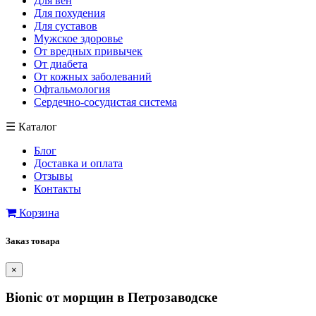
Для вен
Для похудения
Для суставов
Мужское здоровье
От вредных привычек
От диабета
От кожных заболеваний
Офтальмология
Сердечно-сосудистая система
☰
Каталог
Блог
Доставка и оплата
Отзывы
Контакты
Корзина
Заказ товара
×
Bionic от морщин в Петрозаводске