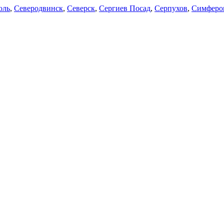
оль
,
Северодвинск
,
Северск
,
Сергиев Посад
,
Серпухов
,
Симферо