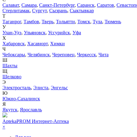
Салават
,
Самара
,
Санкт-Петербург
,
Саранск
,
Саратов
,
Севастоп
Стерлитамак
,
Сургут
,
Сызрань
,
Сыктывкар
Т
Таганрог
,
Тамбов
,
Тверь
,
Тольятти
,
Томск
,
Тула
,
Тюмень
У
Улан-Удэ
,
Ульяновск
,
Уссурийск
,
Уфа
Х
Хабаровск
,
Хасавюрт
,
Химки
Ч
Чебоксары
,
Челябинск
,
Череповец
,
Черкесск
,
Чита
Ш
Шахты
Щ
Щелково
Э
Электросталь
,
Элиста
,
Энгельс
Ю
Южно-Сахалинск
Я
Якутск
,
Ярославль
AptekaPROM
Интернет-Аптека
×