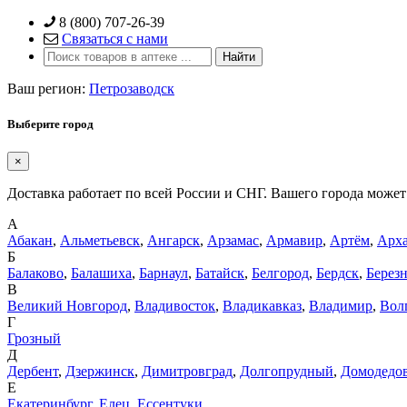
Skip
8 (800) 707-26-39
to
Связаться с нами
content
Ваш регион:
Петрозаводск
Выберите город
×
Доставка работает по всей России и СНГ. Вашего города может 
А
Абакан
,
Альметьевск
,
Ангарск
,
Арзамас
,
Армавир
,
Артём
,
Арха
Б
Балаково
,
Балашиха
,
Барнаул
,
Батайск
,
Белгород
,
Бердск
,
Берез
В
Великий Новгород
,
Владивосток
,
Владикавказ
,
Владимир
,
Вол
Г
Грозный
Д
Дербент
,
Дзержинск
,
Димитровград
,
Долгопрудный
,
Домодедо
Е
Екатеринбург
,
Елец
,
Ессентуки