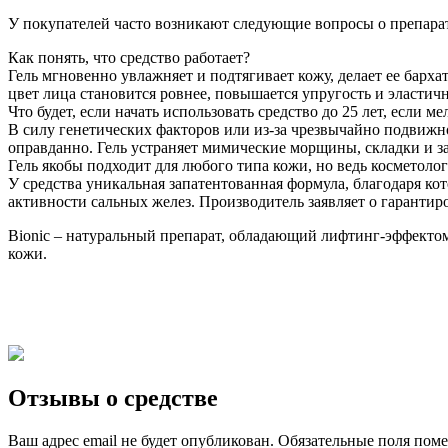
У покупателей часто возникают следующие вопросы о препарат
Как понять, что средство работает?
Гель мгновенно увлажняет и подтягивает кожу, делает ее барх
цвет лица становится ровнее, повышается упругость и эластич
Что будет, если начать использовать средство до 25 лет, если 
В силу генетических факторов или из-за чрезвычайно подвижн
оправданно. Гель устраняет мимические морщины, складки и за
Гель якобы подходит для любого типа кожи, но ведь косметолог 
У средства уникальная запатентованная формула, благодаря ко
активности сальных желез. Производитель заявляет о гаранти
Bionic – натуральный препарат, обладающий лифтинг-эффектом
кожи.
Отзывы о средстве
Ваш адрес email не будет опубликован.
Обязательные поля пом