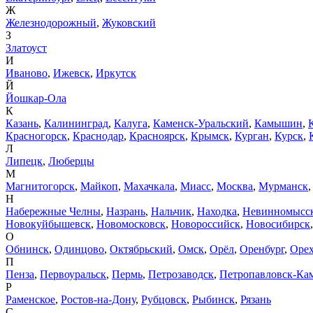
Ж
Железнодорожный
,
Жуковский
З
Златоуст
И
Иваново
,
Ижевск
,
Иркутск
Й
Йошкар-Ола
К
Казань
,
Калининград
,
Калуга
,
Каменск-Уральский
,
Камышин
,
Красногорск
,
Краснодар
,
Красноярск
,
Крымск
,
Курган
,
Курск
,
Л
Липецк
,
Люберцы
М
Магнитогорск
,
Майкоп
,
Махачкала
,
Миасс
,
Москва
,
Мурманск
Н
Набережные Челны
,
Назрань
,
Нальчик
,
Находка
,
Невинномысс
Новокуйбышевск
,
Новомосковск
,
Новороссийск
,
Новосибирск
О
Обнинск
,
Одинцово
,
Октябрьский
,
Омск
,
Орёл
,
Оренбург
,
Орех
П
Пенза
,
Первоуральск
,
Пермь
,
Петрозаводск
,
Петропавловск-Ка
Р
Раменское
,
Ростов-на-Дону
,
Рубцовск
,
Рыбинск
,
Рязань
С