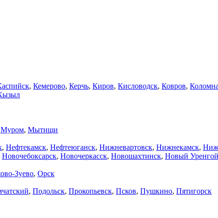
Каспийск
,
Кемерово
,
Керчь
,
Киров
,
Кисловодск
,
Ковров
,
Коломн
Кызыл
,
Муром
,
Мытищи
к
,
Нефтекамск
,
Нефтеюганск
,
Нижневартовск
,
Нижнекамск
,
Ниж
,
Новочебоксарск
,
Новочеркасск
,
Новошахтинск
,
Новый Уренго
ово-Зуево
,
Орск
мчатский
,
Подольск
,
Прокопьевск
,
Псков
,
Пушкино
,
Пятигорск