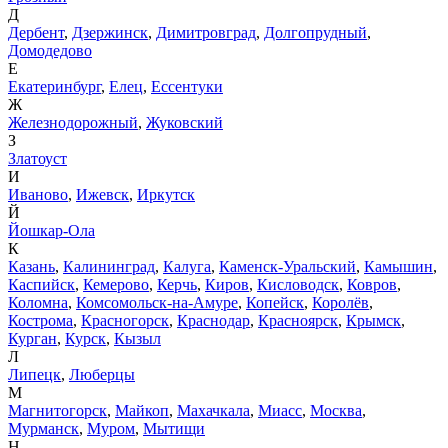
Д
Дербент
,
Дзержинск
,
Димитровград
,
Долгопрудный
,
Домодедово
Е
Екатеринбург
,
Елец
,
Ессентуки
Ж
Железнодорожный
,
Жуковский
З
Златоуст
И
Иваново
,
Ижевск
,
Иркутск
Й
Йошкар-Ола
К
Казань
,
Калининград
,
Калуга
,
Каменск-Уральский
,
Камышин
,
Каспийск
,
Кемерово
,
Керчь
,
Киров
,
Кисловодск
,
Ковров
,
Коломна
,
Комсомольск-на-Амуре
,
Копейск
,
Королёв
,
Кострома
,
Красногорск
,
Краснодар
,
Красноярск
,
Крымск
,
Курган
,
Курск
,
Кызыл
Л
Липецк
,
Люберцы
М
Магнитогорск
,
Майкоп
,
Махачкала
,
Миасс
,
Москва
,
Мурманск
,
Муром
,
Мытищи
Н