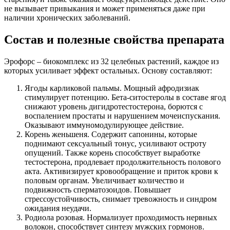
не вызывает привыкания и может применяться даже при
наличии хронических заболеваний.
Состав и полезные свойства препарата
Эрофорс – биокомплекс из 32 целебных растений, каждое из
которых усиливает эффект остальных. Основу составляют:
Ягоды карликовой пальмы. Мощный афродизиак
стимулирует потенцию. Бета-ситостеролы в составе ягод
снижают уровень дигидротестостерона, борются с
воспалением простаты и нарушением мочеиспускания.
Оказывают иммуномодулирующее действие.
Корень женьшеня. Содержит сапонины, которые
поднимают сексуальный тонус, усиливают остроту
опущений. Также корень способствует выработке
тестостерона, продлевает продолжительность полового
акта. Активизирует кровообращение и приток крови к
половым органам. Увеличивает количество и
подвижность сперматозоидов. Повышает
стрессоустойчивость, снимает тревожность и синдром
ожидания неудачи.
Родиола розовая. Нормализует проходимость нервных
волокон, способствует синтезу мужских гормонов.