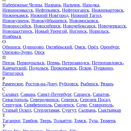
Набережные Челны
,
Назрань
,
Нальчик
,
Находка
,
Невинномысск
,
Нефтекамск
,
Нефтеюганск
,
Нижневартовск
,
Нижнекамск
,
Нижний Новгород
,
Нижний Тагил
,
Новокузнецк
,
Новокуйбышевск
,
Новомосковск
,
Новороссийск
,
Новосибирск
,
Новочебоксарск
,
Новочеркасск
,
Новошахтинск
,
Новый Уренгой
,
Ногинск
,
Норильск
,
Ноябрьск
О
Обнинск
,
Одинцово
,
Октябрьский
,
Омск
,
Орёл
,
Оренбург
,
Орехово-Зуево
,
Орск
П
Пенза
,
Первоуральск
,
Пермь
,
Петрозаводск
,
Петропавловск-
Камчатский
,
Подольск
,
Прокопьевск
,
Псков
,
Пушкино
,
Пятигорск
Р
Раменское
,
Ростов-на-Дону
,
Рубцовск
,
Рыбинск
,
Рязань
С
Салават
,
Самара
,
Санкт-Петербург
,
Саранск
,
Саратов
,
Севастополь
,
Северодвинск
,
Северск
,
Сергиев Посад
,
Серпухов
,
Симферополь
,
Смоленск
,
Сочи
,
Ставрополь
,
Старый Оскол
,
Стерлитамак
,
Сургут
,
Сызрань
,
Сыктывкар
Т
Таганрог
,
Тамбов
,
Тверь
,
Тольятти
,
Томск
,
Тула
,
Тюмень
У