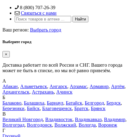
Skip
8 (800) 707-26-39
to
Связаться с нами
content
Ваш регион:
Выбрать город
Выберите город
×
Доставка работает по всей России и СНГ. Вашего города
может не быть в списке, но мы всё равно привезём.
А
Абакан
,
Альметьевск
,
Ангарск
,
Арзамас
,
Армавир
,
Артём
,
Архангельск
,
Астрахань
,
Ачинск
Б
Балаково
,
Балашиха
,
Барнаул
,
Батайск
,
Белгород
,
Бердск
,
Березники
,
Бийск
,
Благовещенск
,
Братск
,
Брянск
В
Великий Новгород
,
Владивосток
,
Владикавказ
,
Владимир
,
Волгоград
,
Волгодонск
,
Волжский
,
Вологда
,
Воронеж
Г
Грозный