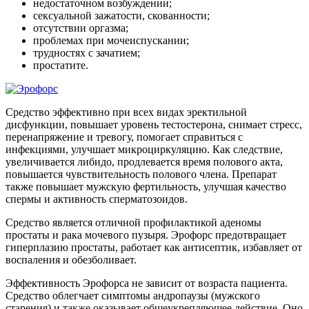
недостаточном возбуждении;
сексуальной зажатости, скованности;
отсутствии оргазма;
проблемах при мочеиспускании;
трудностях с зачатием;
простатите.
Средство эффективно при всех видах эректильной
дисфункции, повышает уровень тестостерона, снимает стресс,
перенапряжение и тревогу, помогает справиться с
инфекциями, улучшает микроциркуляцию. Как следствие,
увеличивается либидо, продлевается время полового акта,
повышается чувствительность полового члена. Препарат
также повышает мужскую фертильность, улучшая качество
спермы и активность сперматозоидов.
Средство является отличной профилактикой аденомы
простаты и рака мочевого пузыря. Эрофорс предотвращает
гиперплазию простаты, работает как антисептик, избавляет от
воспаления и обезболивает.
Эффективность Эрофорса не зависит от возраста пациента.
Средство облегчает симптомы андропаузы (мужского
старения) и также оказывает общеукрепляющее действие. Оно