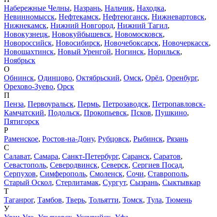
Набережные Челны
,
Назрань
,
Нальчик
,
Находка
,
Невинномысск
,
Нефтекамск
,
Нефтеюганск
,
Нижневартовск
,
Нижнекамск
,
Нижний Новгород
,
Нижний Тагил
,
Новокузнецк
,
Новокуйбышевск
,
Новомосковск
,
Новороссийск
,
Новосибирск
,
Новочебоксарск
,
Новочеркасск
,
Новошахтинск
,
Новый Уренгой
,
Ногинск
,
Норильск
,
Ноябрьск
О
Обнинск
,
Одинцово
,
Октябрьский
,
Омск
,
Орёл
,
Оренбург
,
Орехово-Зуево
,
Орск
П
Пенза
,
Первоуральск
,
Пермь
,
Петрозаводск
,
Петропавловск-
Камчатский
,
Подольск
,
Прокопьевск
,
Псков
,
Пушкино
,
Пятигорск
Р
Раменское
,
Ростов-на-Дону
,
Рубцовск
,
Рыбинск
,
Рязань
С
Салават
,
Самара
,
Санкт-Петербург
,
Саранск
,
Саратов
,
Севастополь
,
Северодвинск
,
Северск
,
Сергиев Посад
,
Серпухов
,
Симферополь
,
Смоленск
,
Сочи
,
Ставрополь
,
Старый Оскол
,
Стерлитамак
,
Сургут
,
Сызрань
,
Сыктывкар
Т
Таганрог
,
Тамбов
,
Тверь
,
Тольятти
,
Томск
,
Тула
,
Тюмень
У