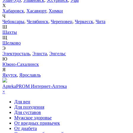
Улан-Удэ
,
Ульяновск
,
Уссурийск
,
Уфа
Х
Хабаровск
,
Хасавюрт
,
Химки
Ч
Чебоксары
,
Челябинск
,
Череповец
,
Черкесск
,
Чита
Ш
Шахты
Щ
Щелково
Э
Электросталь
,
Элиста
,
Энгельс
Ю
Южно-Сахалинск
Я
Якутск
,
Ярославль
AptekaPROM
Интернет-Аптека
×
Для вен
Для похудения
Для суставов
Мужское здоровье
От вредных привычек
От диабета