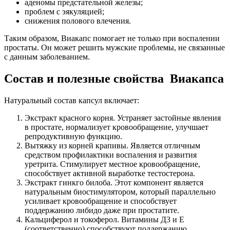
аденомы предстательной железы;
проблем с эякуляцией;
снижения полового влечения.
Таким образом, Виакапс помогает не только при воспалении
простаты. Он может решить мужские проблемы, не связанные
с данным заболеванием.
Состав и полезные свойства Виакапса
Натуральный состав капсул включает:
Экстракт красного корня. Устраняет застойные явления
в простате, нормализует кровообращение, улучшает
репродуктивную функцию.
Вытяжку из корней крапивы. Является отличным
средством профилактики воспаления и развития
уретрита. Стимулирует местное кровообращение,
способствует активной выработке тестостерона.
Экстракт гинкго билоба. Этот компонент является
натуральным биостимулятором, который параллельно
усиливает кровообращение и способствует
поддержанию либидо даже при простатите.
Кальциферол и токоферол. Витамины Д3 и Е
(соответственно) способствуют поддержанию