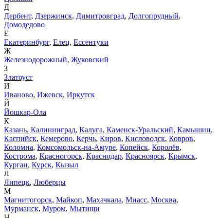
Д
Дербент
,
Дзержинск
,
Димитровград
,
Долгопрудный
,
Домодедово
Е
Екатеринбург
,
Елец
,
Ессентуки
Ж
Железнодорожный
,
Жуковский
З
Златоуст
И
Иваново
,
Ижевск
,
Иркутск
Й
Йошкар-Ола
К
Казань
,
Калининград
,
Калуга
,
Каменск-Уральский
,
Камышин
,
Каспийск
,
Кемерово
,
Керчь
,
Киров
,
Кисловодск
,
Ковров
,
Коломна
,
Комсомольск-на-Амуре
,
Копейск
,
Королёв
,
Кострома
,
Красногорск
,
Краснодар
,
Красноярск
,
Крымск
,
Курган
,
Курск
,
Кызыл
Л
Липецк
,
Люберцы
М
Магнитогорск
,
Майкоп
,
Махачкала
,
Миасс
,
Москва
,
Мурманск
,
Муром
,
Мытищи
Н