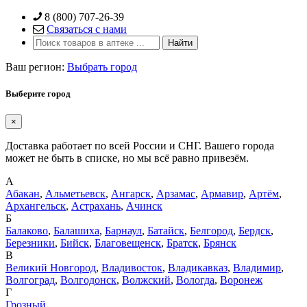
Skip
8 (800) 707-26-39
to
Связаться с нами
content
Ваш регион:
Выбрать город
Выберите город
×
Доставка работает по всей России и СНГ. Вашего города
может не быть в списке, но мы всё равно привезём.
А
Абакан
,
Альметьевск
,
Ангарск
,
Арзамас
,
Армавир
,
Артём
,
Архангельск
,
Астрахань
,
Ачинск
Б
Балаково
,
Балашиха
,
Барнаул
,
Батайск
,
Белгород
,
Бердск
,
Березники
,
Бийск
,
Благовещенск
,
Братск
,
Брянск
В
Великий Новгород
,
Владивосток
,
Владикавказ
,
Владимир
,
Волгоград
,
Волгодонск
,
Волжский
,
Вологда
,
Воронеж
Г
Грозный